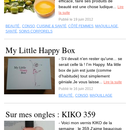
efficace, faire ses produits de
beauté est une chose ludique...
Lire
la suite
Publié le 19 juin 2012
BEAUTÉ
,
CONSO
,
CUISINE & SANTÉ
,
CÔTÉ FEMMES
,
MAQUILLAGE
,
SANTÉ
,
SOINS CORPORELS
My Little Happy Box
- S'il devait n'en rester qu'une... se
serait celle là ! I'm Happy. Ma little
box de juin est juste (comme
d'habitude) tout simplement
géniale.Je vous laisse...
Lire la suite
Publié le 16 juin 2012
BEAUTÉ
,
CONSO
,
MAQUILLAGE
Sur mes ongles : KIKO 359
- Voici mon vernis KIKO de la
semaine : le 359.J'aime beaucoup