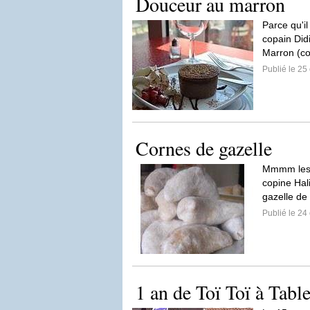
Douceur au marron
Parce qu'il
copain Did
Marron (co
Publié le 25
Cornes de gazelle
Mmmm les m
copine Hal
gazelle d
Publié le 24
1 an de Toï Toï à Table