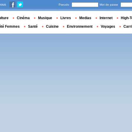
nous
Pseudo
Mot de passe
lture
Cinéma
Musique
Livres
Medias
Internet
High-T
ôté Femmes
Santé
Cuisine
Environnement
Voyages
Carr