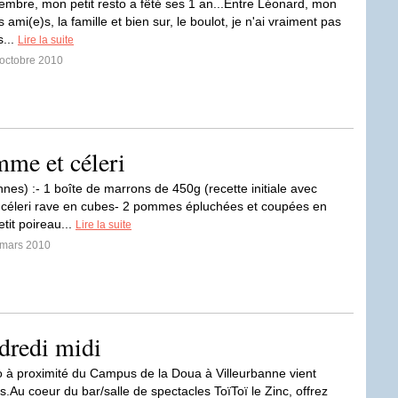
embre, mon petit resto a fêté ses 1 an...Entre Léonard, mon
ami(e)s, la famille et bien sur, le boulot, je n'ai vraiment pas
s...
Lire la suite
 octobre 2010
mme et céleri
nes) :- 1 boîte de marrons de 450g (recette initiale avec
 céleri rave en cubes- 2 pommes épluchées et coupées en
tit poireau...
Lire la suite
 mars 2010
dredi midi
 à proximité du Campus de la Doua à Villeurbanne vient
es.Au coeur du bar/salle de spectacles ToïToï le Zinc, offrez