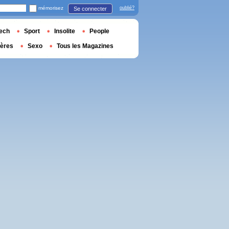
mémorisez
oublié?
Se connecter
ech
Sport
Insolite
People
ières
Sexo
Tous les Magazines