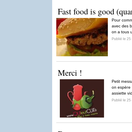
Fast food is good (quan
Pour comme
avec des b
on a tous u
Publié le 25
Merci !
Petit mess
on espère 
assiette vi
Publié le 25