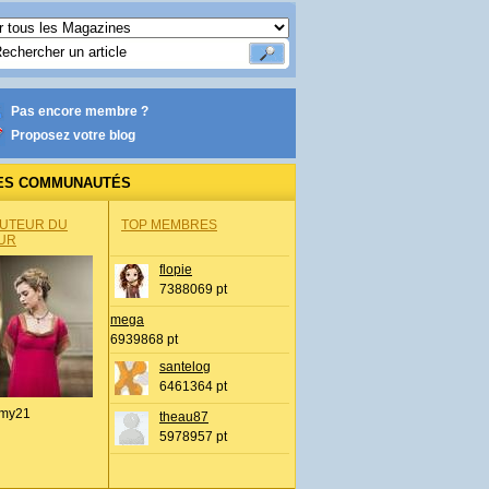
Pas encore membre ?
Proposez votre blog
ES COMMUNAUTÉS
AUTEUR DU
TOP MEMBRES
UR
flopie
7388069 pt
mega
6939868 pt
santelog
6461364 pt
my21
theau87
5978957 pt