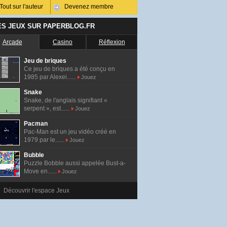
Tout sur l'auteur
Devenez membre
ES JEUX SUR PAPERBLOG.FR
Arcade
Casino
Réflexion
Jeu de briques
Ce jeu de briques a été conçu en
1985 par Alexei......
Jouez
Snake
Snake, de l'anglais signifiant «
serpent », est......
Jouez
Pacman
Pac-Man est un jeu vidéo créé en
1979 par le......
Jouez
Bubble
Puzzle Bobble aussi appelée Bust-a-
Move en......
Jouez
Découvrir l'espace Jeux