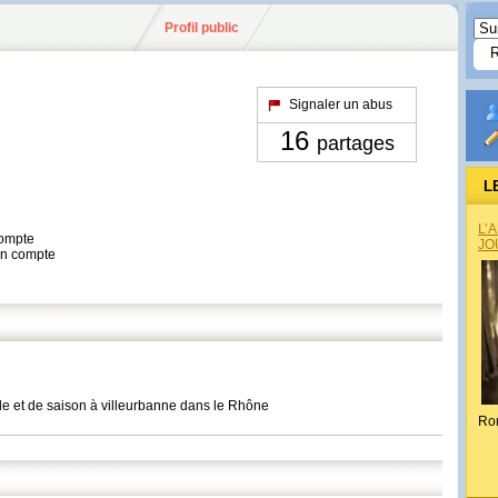
Profil public
Signaler un abus
16
partages
L
L’
compte
JO
son compte
ale et de saison à villeurbanne dans le Rhône
Ro