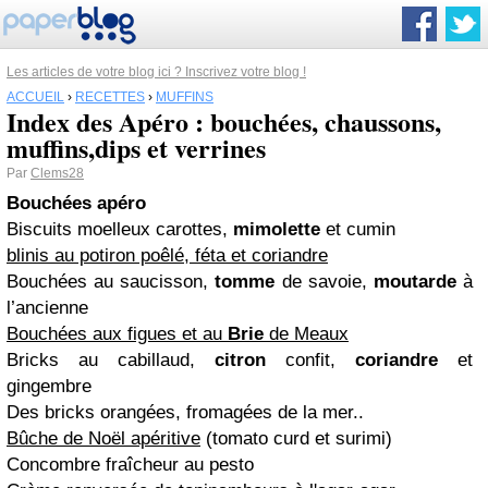
Les articles de votre blog ici ? Inscrivez votre blog !
ACCUEIL
›
RECETTES
›
MUFFINS
Index des Apéro : bouchées, chaussons,
muffins,dips et verrines
Par
Clems28
Bouchées apéro
Biscuits moelleux carottes,
mimolette
et cumin
blinis au potiron poêlé, féta et coriandre
Bouchées au saucisson,
tomme
de savoie,
moutarde
à
l’ancienne
Bouchées aux figues et au
Brie
de Meaux
Bricks au cabillaud,
citron
confit,
coriandre
et
gingembre
Des bricks orangées, fromagées de la mer..
Bûche de Noël apéritive
(tomato curd et surimi)
Concombre fraîcheur au pesto