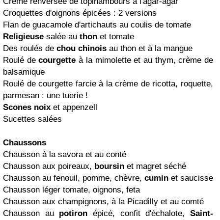
Crème renversée de topinambours à l'agar-agar
Croquettes d'oignons épicées : 2 versions
Flan de guacamole d'artichauts au coulis de tomate
Religieuse
salée au
thon
et tomate
Des roulés de
chou
chinois
au thon et à la mangue
Roulé de
courgette
à la mimolette et au thym, crème de
balsamique
Roulé de courgette farcie à la crème de ricotta, roquette,
parmesan : une tuerie !
Scones
noix
et appenzell
Sucettes salées
Chaussons
Chausson à la savora et au conté
Chausson aux poireaux,
boursin
et magret séché
Chausson au fenouil, pomme, chèvre,
cumin
et saucisse
Chausson léger tomate, oignons, feta
Chausson aux champignons, à la Picadilly et au comté
Chausson au
potiron
épicé, confit d'échalote,
Saint-