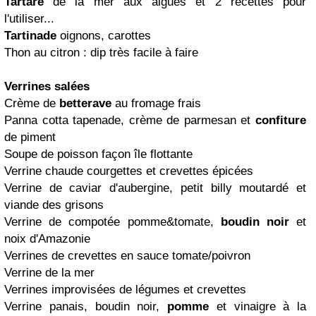
Tartare
de la mer aux algues et 2 recettes pour
l'utiliser...
Tartinade
oignons, carottes
Thon au citron : dip très facile à faire
Verrines salées
Crème de
betterave
au fromage frais
Panna cotta tapenade, crème de parmesan et
confiture
de piment
Soupe de poisson façon île flottante
Verrine chaude courgettes et crevettes épicées
Verrine de caviar d'aubergine, petit billy moutardé et
viande des grisons
Verrine de compotée pomme&tomate,
boudin noir
et
noix d'Amazonie
Verrines de crevettes en sauce tomate/poivron
Verrine de la mer
Verrines improvisées de légumes et crevettes
Verrine panais, boudin noir,
pomme
et vinaigre à la