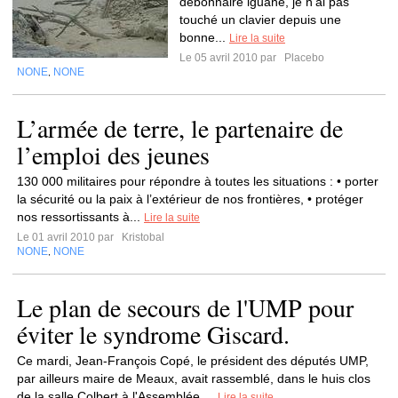
débonnaire iguane, je n'ai pas
touché un clavier depuis une
bonne...
Lire la suite
Le 05 avril 2010 par
Placebo
NONE
NONE
,
L’armée de terre, le partenaire de
l’emploi des jeunes
130 000 militaires pour répondre à toutes les situations : • porter
la sécurité ou la paix à l’extérieur de nos frontières, • protéger
nos ressortissants à...
Lire la suite
Le 01 avril 2010 par
Kristobal
NONE
NONE
,
Le plan de secours de l'UMP pour
éviter le syndrome Giscard.
Ce mardi, Jean-François Copé, le président des députés UMP,
par ailleurs maire de Meaux, avait rassemblé, dans le huis clos
de la salle Colbert à l'Assemblée,...
Lire la suite