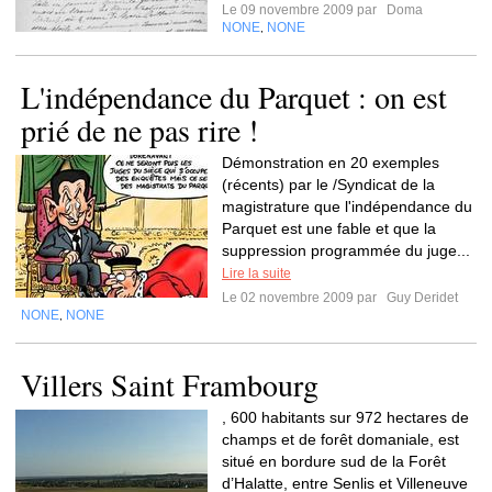
Le 09 novembre 2009 par
Doma
NONE
NONE
,
L'indépendance du Parquet : on est
prié de ne pas rire !
Démonstration en 20 exemples
(récents) par le /Syndicat de la
magistrature que l'indépendance du
Parquet est une fable et que la
suppression programmée du juge...
Lire la suite
Le 02 novembre 2009 par
Guy Deridet
NONE
NONE
,
Villers Saint Frambourg
, 600 habitants sur 972 hectares de
champs et de forêt domaniale, est
situé en bordure sud de la Forêt
d’Halatte, entre Senlis et Villeneuve