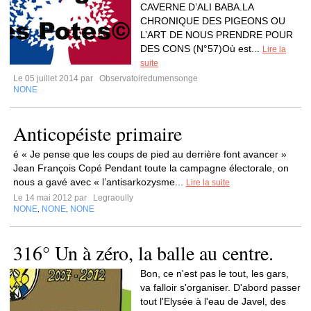
CAVERNE D’ALI BABA.LA
CHRONIQUE DES PIGEONS OU
L’ART DE NOUS PRENDRE POUR
DES CONS (N°57)Où est...
Lire la
suite
Le 05 juillet 2014 par
Observatoiredumensonge
NONE
Anticopéiste primaire
é « Je pense que les coups de pied au derrière font avancer »
Jean François Copé Pendant toute la campagne électorale, on
nous a gavé avec « l’antisarkozysme...
Lire la suite
Le 14 mai 2012 par
Legraoully
NONE
NONE
NONE
,
,
316° Un à zéro, la balle au centre.
Bon, ce n'est pas le tout, les gars,
va falloir s'organiser. D'abord passer
tout l'Elysée à l'eau de Javel, des