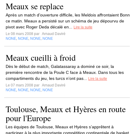
Meaux se replace
Après un match d’ouverture difficile, les Meldois affrontaient Bonn
ce matin. Meaux a persisté sur un schéma de jeu dépourvu de
pivot avec Roger Deda décalé en...
Lire la suite
Le 08 mars 2008 par
Arnaud Daviré
NONE
NONE
NONE
NONE
,
,
,
Meaux cueilli à froid
Dès le début de match, Galatassaray a dominé ce soir, la
première rencontre de la Poule C face à Meaux. Dans tous les
compartiments du jeu, les turcs n’ont pas...
Lire la suite
Le 07 mars 2008 par
Arnaud Daviré
NONE
NONE
NONE
NONE
,
,
,
Toulouse, Meaux et Hyères en route
pour l'Europe
Les équipes de Toulouse, Meaux et Hyères s’apprêtent à
participer à la plus importante compétition continentale de basket