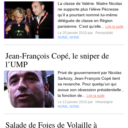
La classe de Valérie. Maitre Nicolas
ne supporte plus l’élève Pécresse
qu’il a pourtant nommé lui-même
déléguée de classe en Région
parisienne. C’est qu’elle...
Lire la suite
Le 20 janvier 2010 par
Pensezbibi
NONE
NONE
,
Jean-François Copé, le sniper de
l’UMP
Privé de gouvernement par Nicolas
Sarkozy, Jean-François Copé tient
sa revanche. Pour quelqu’un qui
avoue son obsession présidentielle ,
la fonction de...
Lire la suite
Le 13 janvier 2010 par
Hmoreigne
NONE
NONE
,
Salade de Foies de Volaille à