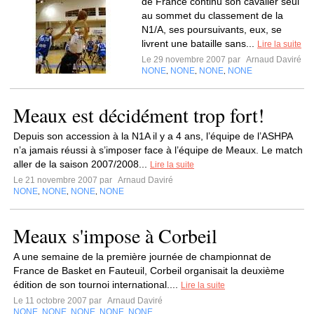
de France continu son cavalier seul
au sommet du classement de la
N1/A, ses poursuivants, eux, se
livrent une bataille sans...
Lire la suite
Le 29 novembre 2007 par
Arnaud Daviré
NONE
NONE
NONE
NONE
,
,
,
Meaux est décidément trop fort!
Depuis son accession à la N1A il y a 4 ans, l’équipe de l’ASHPA
n’a jamais réussi à s’imposer face à l’équipe de Meaux. Le match
aller de la saison 2007/2008...
Lire la suite
Le 21 novembre 2007 par
Arnaud Daviré
NONE
NONE
NONE
NONE
,
,
,
Meaux s'impose à Corbeil
A une semaine de la première journée de championnat de
France de Basket en Fauteuil, Corbeil organisait la deuxième
édition de son tournoi international....
Lire la suite
Le 11 octobre 2007 par
Arnaud Daviré
NONE
NONE
NONE
NONE
NONE
,
,
,
,