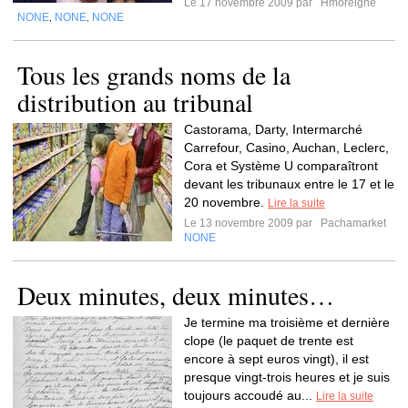
Le 17 novembre 2009 par
Hmoreigne
NONE
NONE
NONE
,
,
Tous les grands noms de la
distribution au tribunal
Castorama, Darty, Intermarché
Carrefour, Casino, Auchan, Leclerc,
Cora et Système U comparaîtront
devant les tribunaux entre le 17 et le
20 novembre.
Lire la suite
Le 13 novembre 2009 par
Pachamarket
NONE
Deux minutes, deux minutes…
Je termine ma troisième et dernière
clope (le paquet de trente est
encore à sept euros vingt), il est
presque vingt-trois heures et je suis
toujours accoudé au...
Lire la suite