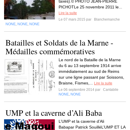
taxes).© PHOTO JEAN-PIERRE
PICHOTLe 25 novembre 2011 le...
Lire la suite
Le 07 mars 2015 par
Blanchemanche
NONE
NONE
NONE
,
,
Batailles et Soldats de la Marne -
Médailles commémoratives
Le nord de la Bataille de la Marne
du 6 au 13 septembre 1914 arrive
immédiatement au sud de Reims
sur une ligne passant par Soissons,
Braisne, Fismes,...
Lire la suite
Le 06 septembre 2014 par
Cantabile
NONE
NONE
,
UMP et la caverne d’Ali Baba
L’UMP et la caverne d’Ali
Babapar Patrick SouilléL’UMP ET LA