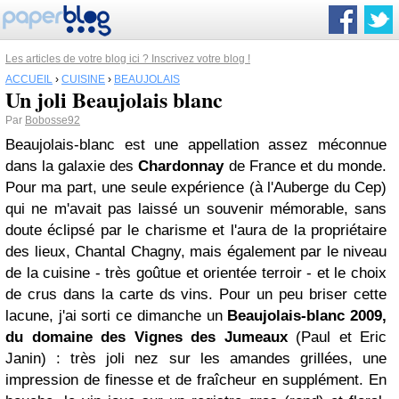
Les articles de votre blog ici ? Inscrivez votre blog !
ACCUEIL
›
CUISINE
›
BEAUJOLAIS
Un joli Beaujolais blanc
Par
Bobosse92
Beaujolais-blanc est une appellation assez méconnue
dans la galaxie des
Chardonnay
de France et du monde.
Pour ma part, une seule expérience (à l'Auberge du Cep)
qui ne m'avait pas laissé un souvenir mémorable, sans
doute éclipsé par le charisme et l'aura de la propriétaire
des lieux, Chantal Chagny, mais également par le niveau
de la cuisine - très goûtue et orientée terroir - et le choix
de crus dans la carte ds vins.
Pour un peu briser cette
lacune, j'ai sorti ce dimanche un
Beaujolais-blanc 2009,
du domaine des Vignes des Jumeaux
(Paul et Eric
Janin) : très joli nez sur les amandes grillées, une
impression de finesse et de fraîcheur en supplément. En