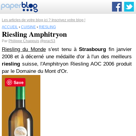
Les articles de votre blog ici ? Inscrivez votre blog !
ACCUEIL
›
CUISINE
›
RIESLING
Riesling Amphitryon
Par
Philippe Chappuis
@prac53
Riesling du Monde
s'est tenu à
Strasbourg
fin janvier
2008 et à décerné une médaille d'or à l'un des meilleurs
riesling
suisse, l'Amphitryon Riesling AOC 2006 produit
par le Domaine du Mont d'Or.
Save