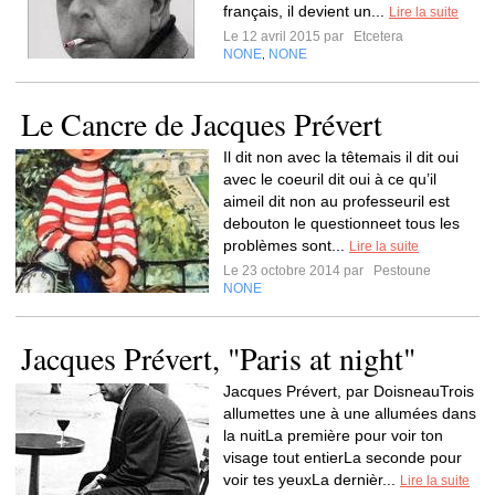
français, il devient un...
Lire la suite
Le 12 avril 2015 par
Etcetera
NONE
NONE
,
Le Cancre de Jacques Prévert
Il dit non avec la têtemais il dit oui
avec le coeuril dit oui à ce qu’il
aimeil dit non au professeuril est
debouton le questionneet tous les
problèmes sont...
Lire la suite
Le 23 octobre 2014 par
Pestoune
NONE
Jacques Prévert, "Paris at night"
Jacques Prévert, par DoisneauTrois
allumettes une à une allumées dans
la nuitLa première pour voir ton
visage tout entierLa seconde pour
voir tes yeuxLa dernièr...
Lire la suite