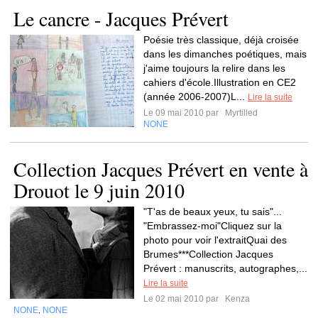
Le cancre - Jacques Prévert
Poésie très classique, déjà croisée
dans les dimanches poétiques, mais
j'aime toujours la relire dans les
cahiers d'école.Illustration en CE2
(année 2006-2007)L...
Lire la suite
Le 09 mai 2010 par
Myrtilled
NONE
Collection Jacques Prévert en vente à
Drouot le 9 juin 2010
"T'as de beaux yeux, tu sais"...
"Embrassez-moi"Cliquez sur la
photo pour voir l'extraitQuai des
Brumes***Collection Jacques
Prévert : manuscrits, autographes,...
Lire la suite
Le 02 mai 2010 par
Kenza
NONE
NONE
,