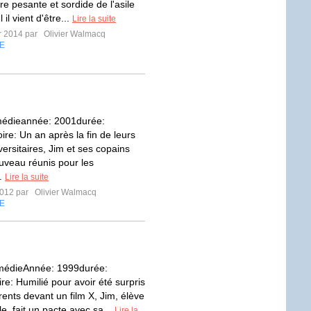
e pesante et sordide de l'asile
 il vient d'être...
Lire la suite
er 2014 par
Olivier Walmacq
E
médieannée: 2001durée:
ire: Un an après la fin de leurs
ersitaires, Jim et ses copains
uveau réunis pour les
..
Lire la suite
2012 par
Olivier Walmacq
E
médieAnnée: 1999durée:
ire: Humilié pour avoir été surpris
rents devant un film X, Jim, élève
e, fait un pacte avec sa...
Lire la