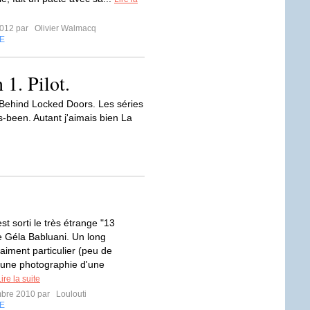
2012 par
Olivier Walmacq
E
1. Pilot.
 Behind Locked Doors. Les séries
-been. Autant j'aimais bien La
est sorti le très étrange "13
 Géla Babluani. Un long
aiment particulier (peu de
 une photographie d'une
ire la suite
mbre 2010 par
Loulouti
E