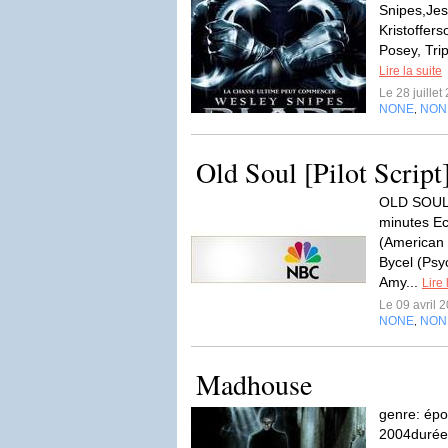
Snipes,Jes
Kristoffers
Posey, Tri
Lire la suite
Le 28 juille
NONE
NON
,
Old Soul [Pilot Script
OLD SOUL 
minutes Ec
(American 
Bycel (Psy
Amy...
Lire 
Le 09 avril 
NONE
NON
,
Madhouse
genre: épou
2004durée: