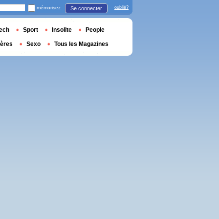
mémorisez
oublié?
Se connecter
ech
Sport
Insolite
People
ières
Sexo
Tous les Magazines