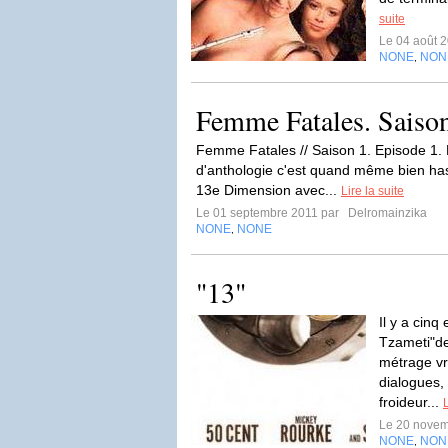
suite
Le 04 août 
NONE
NON
,
Femme Fatales. Saison 
Femme Fatales // Saison 1. Episode 1.
d'anthologie c'est quand même bien has
13e Dimension avec...
Lire la suite
Le 01 septembre 2011 par
Delromainzika
NONE
NONE
,
"13"
Il y a cinq 
Tzameti"de
métrage vr
dialogues,
froideur...
L
Le 20 nove
NONE
NON
,