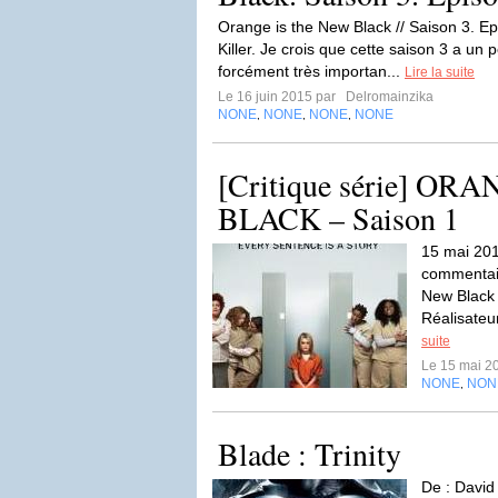
Orange is the New Black // Saison 3. E
Killer. Je crois que cette saison 3 a un 
forcément très importan...
Lire la suite
Le 16 juin 2015 par
Delromainzika
NONE
NONE
NONE
NONE
,
,
,
[Critique série] O
BLACK – Saison 1
15 mai 20
commentair
New Black 
Réalisateur
suite
Le 15 mai 2
NONE
NON
,
Blade : Trinity
De : David