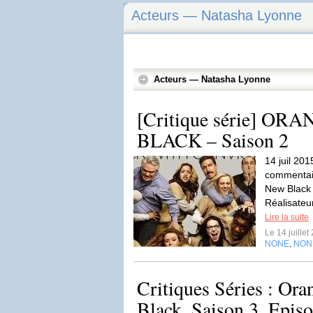
Acteurs — Natasha Lyonne
Acteurs — Natasha Lyonne
[Critique série] O
BLACK – Saison 2
14 juil 20
commentair
New Black 
Réalisateur
Lire la suite
Le 14 juille
NONE
NON
,
Critiques Séries : Ora
Black. Saison 3. Episo