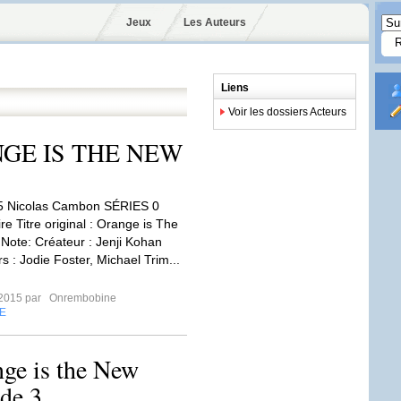
Jeux
Les Auteurs
Liens
Voir les dossiers Acteurs
RANGE IS THE NEW
15 Nicolas Cambon SÉRIES 0
e Titre original : Orange is The
Note: Créateur : Jenji Kohan
s : Jodie Foster, Michael Trim...
t 2015 par
Onrembobine
E
nge is the New
de 3.