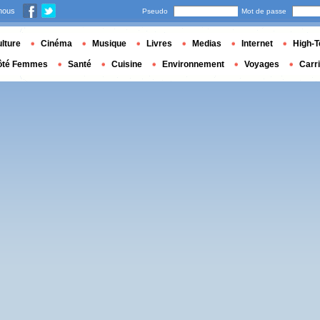
nous
Pseudo
Mot de passe
lture
Cinéma
Musique
Livres
Medias
Internet
High-T
ôté Femmes
Santé
Cuisine
Environnement
Voyages
Carr