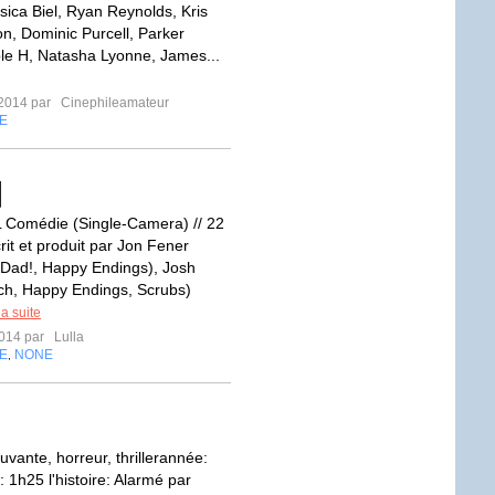
sica Biel, Ryan Reynolds, Kris
on, Dominic Purcell, Parker
ple H, Natasha Lyonne, James...
t 2014 par
Cinephileamateur
E
]
Comédie (Single-Camera) // 22
rit et produit par Jon Fener
Dad!, Happy Endings), Josh
ch, Happy Endings, Scrubs)
la suite
2014 par
Lulla
E
NONE
,
vante, horreur, thrillerannée:
 1h25 l'histoire: Alarmé par