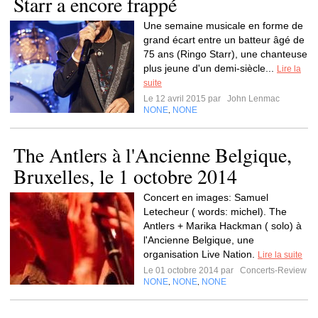
Starr a encore frappé
Une semaine musicale en forme de
grand écart entre un batteur âgé de
75 ans (Ringo Starr), une chanteuse
plus jeune d'un demi-siècle...
Lire la
suite
Le 12 avril 2015 par
John Lenmac
NONE
NONE
,
The Antlers à l'Ancienne Belgique,
Bruxelles, le 1 octobre 2014
Concert en images: Samuel
Letecheur ( words: michel). The
Antlers + Marika Hackman ( solo) à
l'Ancienne Belgique, une
organisation Live Nation.
Lire la suite
Le 01 octobre 2014 par
Concerts-Review
NONE
NONE
NONE
,
,