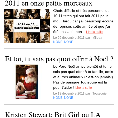
2011 en onze petits morceaux
Choix difficile et très personnel de
10 11 titres qui ont fait 2011 pour
moi. Hardu car j'ai beaucoup écouté
de reprises cette année et que j'ai
été passablemen...
Lire la suite
Le 26 décembre 2011 par
Milega
NONE
NONE
,
Et toi, tu sais pas quoi offrir à Noël ?
Le Père Noël arrive bientôt et tu ne
sais pas quoi offrir à ta famille, amis
et autres animaux (c’est-on jamais!).
Pas de panique Touteouïe est là
pour t’aider !
Lire la suite
Le 13 décembre 2011 par
Touteouie
NONE
NONE
,
Kristen Stewart: Brit Girl ou LA