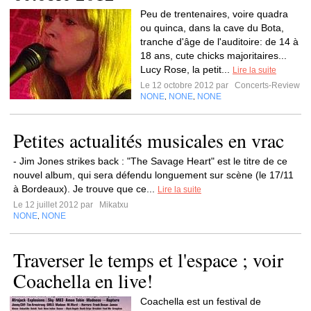
Peu de trentenaires, voire quadra
ou quinca, dans la cave du Bota,
tranche d'âge de l'auditoire: de 14 à
18 ans, cute chicks majoritaires...
Lucy Rose, la petit...
Lire la suite
Le 12 octobre 2012 par
Concerts-Review
NONE
NONE
NONE
,
,
Petites actualités musicales en vrac
- Jim Jones strikes back : "The Savage Heart" est le titre de ce
nouvel album, qui sera défendu longuement sur scène (le 17/11
à Bordeaux). Je trouve que ce...
Lire la suite
Le 12 juillet 2012 par
Mikatxu
NONE
NONE
,
Traverser le temps et l'espace ; voir
Coachella en live!
Coachella est un festival de