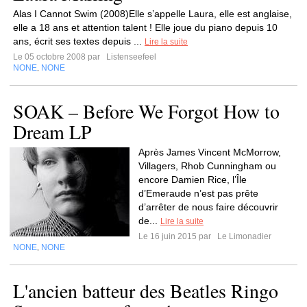
Alas I Cannot Swim (2008)Elle s’appelle Laura, elle est anglaise,
elle a 18 ans et attention talent ! Elle joue du piano depuis 10
ans, écrit ses textes depuis ...
Lire la suite
Le 05 octobre 2008 par
Listenseefeel
NONE
NONE
,
SOAK – Before We Forgot How to
Dream LP
Après James Vincent McMorrow,
Villagers, Rhob Cunningham ou
encore Damien Rice, l’Île
d’Emeraude n’est pas prête
d’arrêter de nous faire découvrir
de...
Lire la suite
Le 16 juin 2015 par
Le Limonadier
NONE
NONE
,
L'ancien batteur des Beatles Ringo