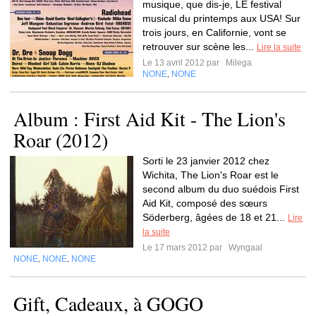
musique, que dis-je, LE festival
musical du printemps aux USA! Sur
trois jours, en Californie, vont se
retrouver sur scène les...
Lire la suite
Le 13 avril 2012 par
Milega
NONE
NONE
,
Album : First Aid Kit - The Lion's
Roar (2012)
Sorti le 23 janvier 2012 chez
Wichita, The Lion's Roar est le
second album du duo suédois First
Aid Kit, composé des sœurs
Söderberg, âgées de 18 et 21...
Lire
la suite
Le 17 mars 2012 par
Wyngaal
NONE
NONE
NONE
,
,
Gift, Cadeaux, à GOGO