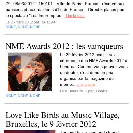
2* - 08/03/2012 - 150101 - Ville de Paris - France - réservé aux
parisiens et aux résidents d'Ile de France. - Direct 5 places pour
le spectacle "Les Impromptus...
Lire la suite
Le 06 mars 2012 par
Mila1987
NONE
NONE
NONE
,
,
NME Awards 2012 : les vainqueurs
Le 29 février 2012 avait lieu la
cérémonie des NME Awards 2012 à
Londres. Comme vous pouvez vous
en douter, c’est donc un prix
organisé par le magazine du
même...
Lire la suite
Le 01 mars 2012 par
Dookiz
NONE
NONE
NONE
,
,
Love Like Birds au Music Village,
Bruxelles, le 9 février 2012
The bird has a long and storied