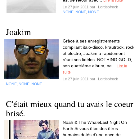
est de retour avec...
Lire la suite
Le 27 juin 2011 par
Lordsofrock
NONE
NONE
NONE
,
,
Joakim
Grâce à ses enregistrements
compilant italo-disco, krautrock, rock
et electro, Joakim a rapidement
réuni ses fidèles. NOTHING GOLD,
son quatrième album, ne...
Lire la
suite
Le 27 juin 2011 par
Lordsofrock
NONE
NONE
NONE
,
,
C'était mieux quand tu avais le coeur
brisé.
Noah & The WhaleLast Night On
Earth Si vous êtes des êtres
humains dotés d'une once de