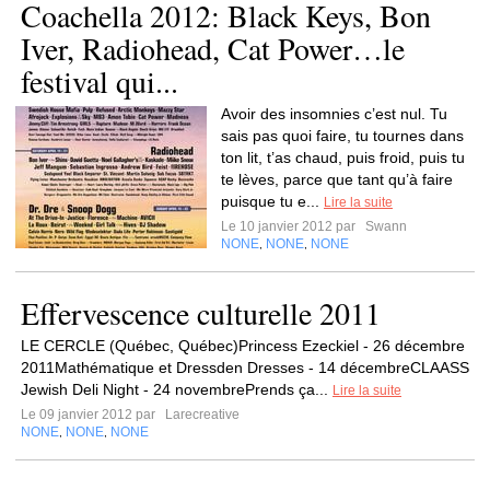
Coachella 2012: Black Keys, Bon
Iver, Radiohead, Cat Power…le
festival qui...
Avoir des insomnies c’est nul. Tu
sais pas quoi faire, tu tournes dans
ton lit, t’as chaud, puis froid, puis tu
te lèves, parce que tant qu’à faire
puisque tu e...
Lire la suite
Le 10 janvier 2012 par
Swann
NONE
NONE
NONE
,
,
Effervescence culturelle 2011
LE CERCLE (Québec, Québec)Princess Ezeckiel - 26 décembre
2011Mathématique et Dressden Dresses - 14 décembreCLAASS
Jewish Deli Night - 24 novembrePrends ça...
Lire la suite
Le 09 janvier 2012 par
Larecreative
NONE
NONE
NONE
,
,