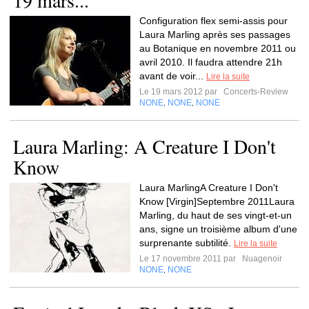
19 mars...
Configuration flex semi-assis pour
Laura Marling après ses passages
au Botanique en novembre 2011 ou
avril 2010. Il faudra attendre 21h
avant de voir...
Lire la suite
Le 19 mars 2012 par
Concerts-Review
NONE
NONE
NONE
,
,
Laura Marling: A Creature I Don't
Know
Laura MarlingA Creature I Don't
Know [Virgin]Septembre 2011Laura
Marling, du haut de ses vingt-et-un
ans, signe un troisième album d'une
surprenante subtilité.
Lire la suite
Le 17 novembre 2011 par
Nuagenoir
NONE
NONE
,