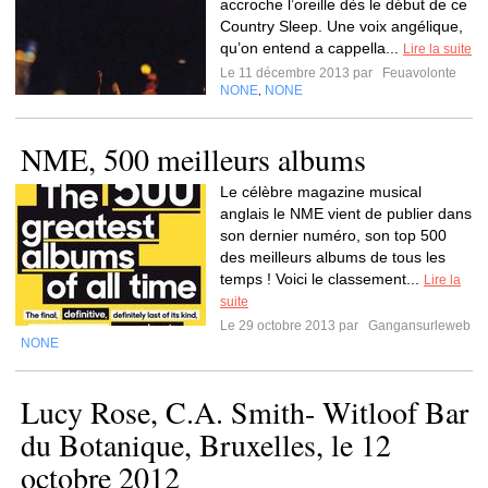
accroche l’oreille dès le début de ce
Country Sleep. Une voix angélique,
qu’on entend a cappella...
Lire la suite
Le 11 décembre 2013 par
Feuavolonte
NONE
NONE
,
NME, 500 meilleurs albums
Le célèbre magazine musical
anglais le NME vient de publier dans
son dernier numéro, son top 500
des meilleurs albums de tous les
temps ! Voici le classement...
Lire la
suite
Le 29 octobre 2013 par
Gangansurleweb
NONE
Lucy Rose, C.A. Smith- Witloof Bar
du Botanique, Bruxelles, le 12
octobre 2012