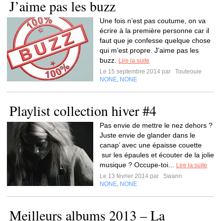
J’aime pas les buzz
Une fois n’est pas coutume, on va
écrire à la première personne car il
faut que je confesse quelque chose
qui m’est propre. J’aime pas les
buzz.
Lire la suite
Le 15 septembre 2014 par
Touteouie
NONE
NONE
,
Playlist collection hiver #4
Pas envie de mettre le nez dehors ?
Juste envie de glander dans le
canap’ avec une épaisse couette
sur les épaules et écouter de la jolie
musique ? Occupe-toi...
Lire la suite
Le 13 février 2014 par
Swann
NONE
NONE
,
Meilleurs albums 2013 – La