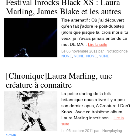
Festival Inrocks Black XS : Laura
Marling, James Blake et les autres
Titre alternatif : Où j'ai découvert
qu'en fait j'adore le post-dubstep
(alors que jusque là, crois moi si tu
veux, je n'avais jamais entendu ce
mot DE MA...
Lire la suite
Le 06 novembre 2011 par
Notsoblonde
NONE
NONE
NONE
NONE
,
,
,
[Chronique]Laura Marling, une
créature à connaitre
La petite darling de la folk
britannique nous a livré il y a peu
son dernier opus, A Creature I Don’t
Know . Avec ce troisième album,
Laura Marling inscrit son...
Lire la
suite
Le 06 octobre 2011 par
Nowplaying
NONE