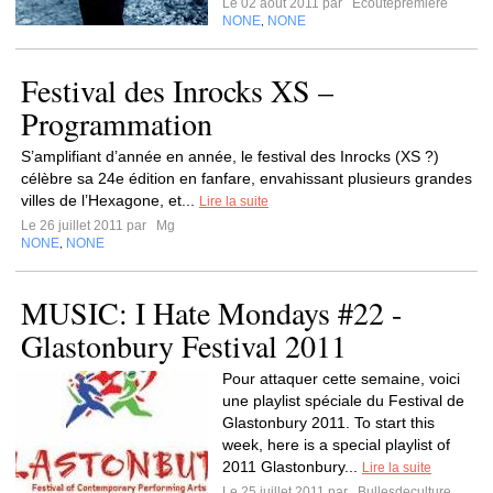
Le 02 août 2011 par
Ecoutepremiere
NONE
NONE
,
Festival des Inrocks XS –
Programmation
S’amplifiant d’année en année, le festival des Inrocks (XS ?)
célèbre sa 24e édition en fanfare, envahissant plusieurs grandes
villes de l’Hexagone, et...
Lire la suite
Le 26 juillet 2011 par
Mg
NONE
NONE
,
MUSIC: I Hate Mondays #22 -
Glastonbury Festival 2011
Pour attaquer cette semaine, voici
une playlist spéciale du Festival de
Glastonbury 2011. To start this
week, here is a special playlist of
2011 Glastonbury...
Lire la suite
Le 25 juillet 2011 par
Bullesdeculture