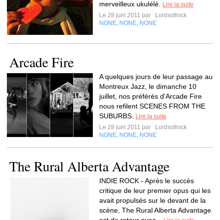
merveilleux ukulélé.
Lire la suite
Le 28 juin 2011 par
Lordsofrock
NONE
NONE
NONE
,
,
Arcade Fire
A quelques jours de leur passage au
Montreux Jazz, le dimanche 10
juillet, nos préférés d'Arcade Fire
nous refilent SCENES FROM THE
SUBURBS.
Lire la suite
Le 28 juin 2011 par
Lordsofrock
NONE
NONE
NONE
,
,
The Rural Alberta Advantage
INDIE ROCK - Après le succès
critique de leur premier opus qui les
avait propulsés sur le devant de la
scène, The Rural Alberta Advantage