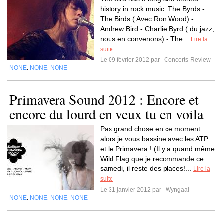
history in rock music: The Byrds -
The Birds ( Avec Ron Wood) -
Andrew Bird - Charlie Byrd ( du jazz,
nous en convenons) - The...
Lire la
suite
Le 09 février 2012 par
Concerts-Review
NONE
NONE
NONE
,
,
Primavera Sound 2012 : Encore et
encore du lourd en veux tu en voila
Pas grand chose en ce moment
alors je vous bassine avec les ATP
et le Primavera ! (Il y a quand même
Wild Flag que je recommande ce
samedi, il reste des places!...
Lire la
suite
Le 31 janvier 2012 par
Wyngaal
NONE
NONE
NONE
NONE
,
,
,