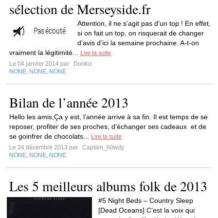
sélection de Merseyside.fr
Attention, il ne s’agit pas d’un top ! En effet,
si on fait un top, on risquerait de changer
d’avis d’ici la semaine prochaine. A-t-on
vraiment la légitimité...
Lire la suite
Le 04 janvier 2014 par
Dookiz
NONE
NONE
NONE
,
,
Bilan de l’année 2013
Hello les amis,Ça y est, l’année arrive à sa fin. Il est temps de se
reposer, profiter de ses proches, d’échanger ses cadeaux et de
se goinfrer de chocolats...
Lire la suite
Le 24 décembre 2013 par
Captain_h0wdy
NONE
NONE
NONE
,
,
Les 5 meilleurs albums folk de 2013
#5 Night Beds – Country Sleep
[Dead Oceans] C’est la voix qui