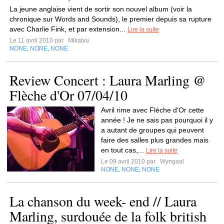
La jeune anglaise vient de sortir son nouvel album (voir la
chronique sur Words and Sounds), le premier depuis sa rupture
avec Charlie Fink, et par extension...
Lire la suite
Le 11 avril 2010 par
Mikatxu
NONE
NONE
NONE
,
,
Review Concert : Laura Marling @
Flèche d'Or 07/04/10
Avril rime avec Flèche d'Or cette
année ! Je ne sais pas pourquoi il y
a autant de groupes qui peuvent
faire des salles plus grandes mais
en tout cas,...
Lire la suite
Le 09 avril 2010 par
Wyngaal
NONE
NONE
NONE
,
,
La chanson du week- end // Laura
Marling, surdouée de la folk british