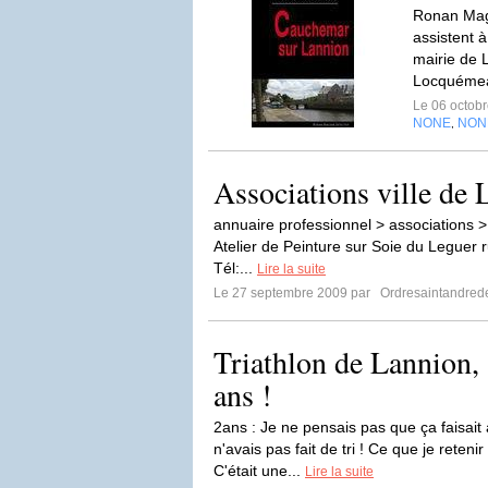
Ronan Mag
assistent 
mairie de L
Locquéme
Le 06 octob
NONE
NON
,
Associations ville de
annuaire professionnel > associations >
Atelier de Peinture sur Soie du Leguer
Tél:...
Lire la suite
Le 27 septembre 2009 par
Ordresaintandrede
Triathlon de Lannion, 
ans !
2ans : Je ne pensais pas que ça faisait
n'avais pas fait de tri ! Ce que je reteni
C'était une...
Lire la suite