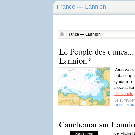
France — Lannion
France — Lannion
Le Peuple des dunes...
Lannion?
Vous vous 
bataille qu
Quiberon. 
associatio
Lire la suite
Le 15 févrie
NONE
NON
,
Cauchemar sur Lanni
de Michel 