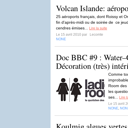
Volcan Islande: aéropo
25 aéroports français, dont Roissy et Orl
fin d'après-midi ou de soirée de ce jeud
cendres émises...
Lire la suite
Le 15 avril 2010 par
Lecomte
NONE
Doc BBC #9 : Water–
Décoration (très) intér
Comme tous
improbable 
Room des L
les questi
ses...
Lire l
Le 15 avril 
NONE
NON
,
Koulmig algues vertes