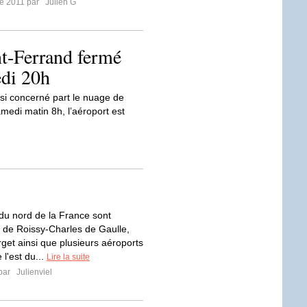
re 2011 par
Julien G
t-Ferrand fermé
edi 20h
si concerné part le nuage de
medi matin 8h, l’aéroport est
du nord de la France sont
 de Roissy-Charles de Gaulle,
rget ainsi que plusieurs aéroports
 l'est du...
Lire la suite
 par
Julienviel