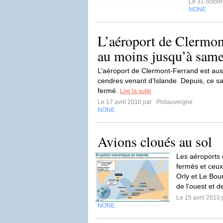
Le 31 octob
NONE
L’aéroport de Clermon
au moins jusqu’à sam
L’aéroport de Clermont-Ferrand est aus
cendres venant d’Islande. Depuis, ce sa
fermé.
Lire la suite
Le 17 avril 2010 par
Philauvergne
NONE
Avions cloués au sol
Les aéroports 
fermés et ceux
Orly et Le Bou
de l'ouest et de
Le 15 avril 2010
NONE