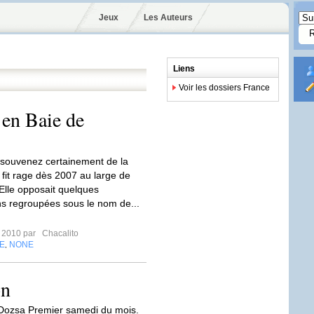
Jeux
Les Auteurs
Liens
Voir les dossiers France
 en Baie de
souvenez certainement de la
i fit rage dès 2007 au large de
Elle opposait quelques
ns regroupées sous le nom de...
r 2010 par
Chacalito
E
NONE
,
on
Dozsa Premier samedi du mois.