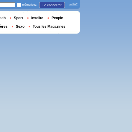
mémorisez
oublié?
Se connecter
ech
Sport
Insolite
People
ières
Sexo
Tous les Magazines