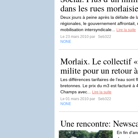
dans les rues morlaisi
Deux jours à peine après la défaite de l
régionales, le gouvernement affrontait,
mobilisation intersyndicale...
Lire la suite
Le 23 mars 2010 par
Seb322
NONE
Morlaix. Le collectif 
milite pour un retour à
Les différences tarifaires de l’eau sont f
bretonnes. Le prix du m3 est facturé à 4
Champs avec...
Lire la suite
Le 01 mars 2010 par
Seb322
NONE
Une rencontre: Newsc
En fin d'an