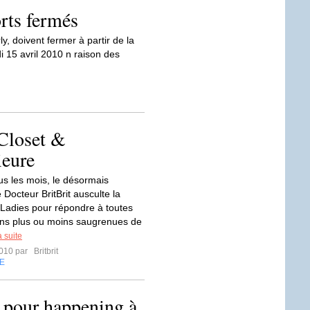
rts fermés
y, doivent fermer à partir de la
i 15 avril 2010 n raison des
Closet &
ieure
 les mois, le désormais
Docteur BritBrit ausculte la
adies pour répondre à toutes
ons plus ou moins saugrenues de
a suite
2010 par
Britbrit
E
 pour happening à