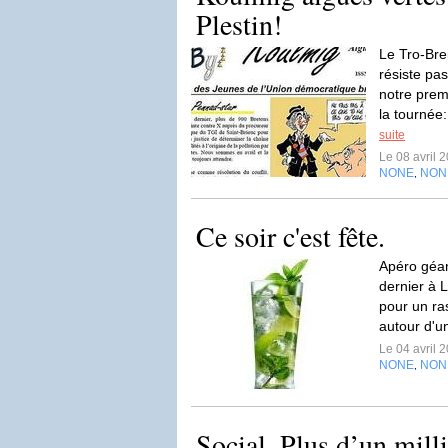
Plestin!
Le Tro-Br
résiste pas
notre prem
la tournée
suite
Le 08 avril 
NONE
NON
,
Ce soir c'est fête.
Apéro géan
dernier à 
pour un ra
autour d'u
Le 04 avril 
NONE
NON
,
Social. Plus d’un mill