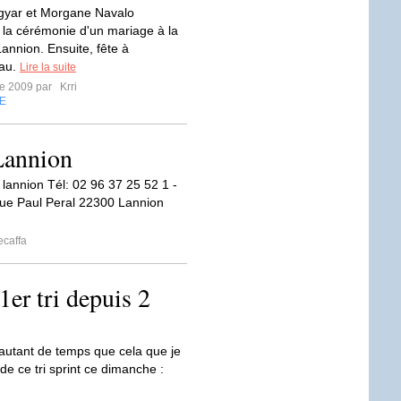
yar et Morgane Navalo
à la cérémonie d'un mariage à la
annion. Ensuite, fête à
au.
Lire la suite
re 2009 par
Krri
E
 Lannion
 lannion Tél: 02 96 37 25 52 1 -
 rue Paul Peral 22300 Lannion
caffa
1er tri depuis 2
 autant de temps que cela que je
r de ce tri sprint ce dimanche :