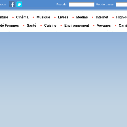
nous
Pseudo
Mot de passe
lture
Cinéma
Musique
Livres
Medias
Internet
High-T
ôté Femmes
Santé
Cuisine
Environnement
Voyages
Carr