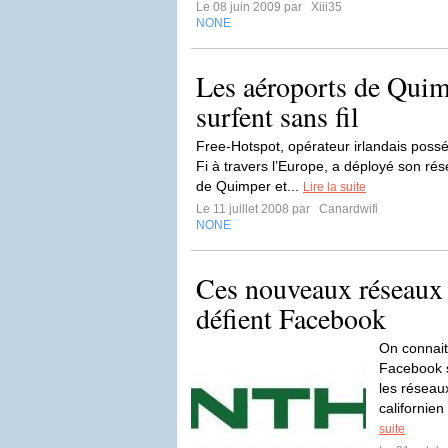
Le 08 juin 2009 par
Xiii35
NONE
Les aéroports de Quim
surfent sans fil
Free-Hotspot, opérateur irlandais poss
Fi à travers l’Europe, a déployé son ré
de Quimper et...
Lire la suite
Le 11 juillet 2008 par
Canardwifi
NONE
Ces nouveaux réseaux 
défient Facebook
On connait
Facebook s
les réseaux
californie
suite