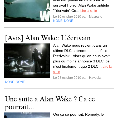
téléchargeable en date pour le
survival Horror Alan Wake ,intitulé
"l'écrivain".Ce...
Lire la suite
Le 30 octobre 2010 par
Maspalio
NONE
NONE
,
[Avis] Alan Wake: L’écrivain
Alan Wake nous revient dans un
ultime DLC sobrement intitulé: «
l’écrivain« . Alors qu’on nous avait
plus ou moins annoncé 3 DLC, ce
n’est finalement que 2 DLC...
Lire la
suite
Le 28 octobre 2010 par
Havocks
NONE
NONE
,
Une suite a Alan Wake ? Ca ce
pourrait...
Oui ça se pourrait. Remedy, le