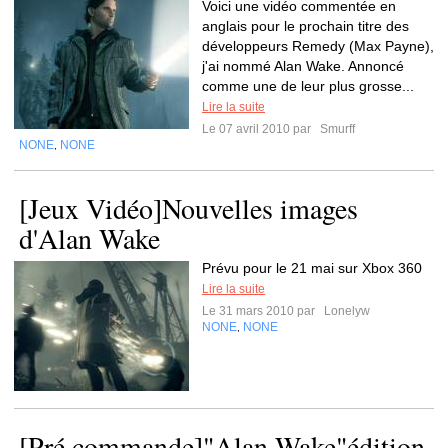
Voici une vidéo commentée en
anglais pour le prochain titre des
développeurs Remedy (Max Payne),
j'ai nommé Alan Wake. Annoncé
comme une de leur plus grosse...
Lire la suite
Le 07 avril 2010 par
Smurff
NONE
NONE
,
[Jeux Vidéo]Nouvelles images
d'Alan Wake
Prévu pour le 21 mai sur Xbox 360
Lire la suite
Le 31 mars 2010 par
Lonelyw
NONE
NONE
,
[Pré commande]"Alan Wake"édition