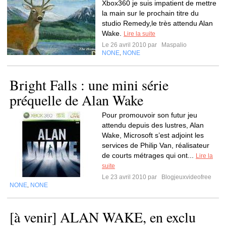
Xbox360 je suis impatient de mettre
la main sur le prochain titre du
studio Remedy,le très attendu Alan
Wake.
Lire la suite
Le 26 avril 2010 par
Maspalio
NONE
NONE
,
Bright Falls : une mini série
préquelle de Alan Wake
Pour promouvoir son futur jeu
attendu depuis des lustres, Alan
Wake, Microsoft s’est adjoint les
services de Philip Van, réalisateur
de courts métrages qui ont...
Lire la
suite
Le 23 avril 2010 par
Blogjeuxvideofree
NONE
NONE
,
[à venir] ALAN WAKE, en exclu