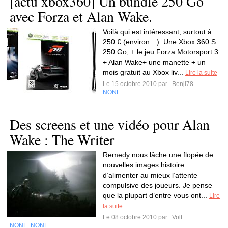
[actu xbox360] Un bundle 250 Go
avec Forza et Alan Wake.
Voilà qui est intéressant, surtout à
250 € (environ…). Une Xbox 360 S
250 Go, + le jeu Forza Motorsport 3
+ Alan Wake+ une manette + un
mois gratuit au Xbox liv...
Lire la suite
Le 15 octobre 2010 par
Benji78
NONE
Des screens et une vidéo pour Alan
Wake : The Writer
Remedy nous lâche une flopée de
nouvelles images histoire
d’alimenter au mieux l’attente
compulsive des joueurs. Je pense
que la plupart d’entre vous ont...
Lire
la suite
Le 08 octobre 2010 par
Volt
NONE
NONE
,