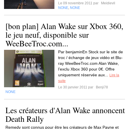
Le 09 novembre 2011 par
Meidievil
NONE
NONE
,
[bon plan] Alan Wake sur Xbox 360,
le jeu neuf, disponible sur
WeeBeeTroc.com...
Par benjaminEn Stock sur le site de
troc / échange de jeux vidéo et Blu-
ray WeeBeeTroc.com Alan Wake,
l’exclu Xbox 360 pour 0€. Offre
uniquement réservée aux...
Lire la
suite
Le 30 janvier 2011 par
Benji78
NONE
Les créateurs d'Alan Wake annoncent
Death Rally
Remedy sont connus pour être les créateurs de Max Payne et