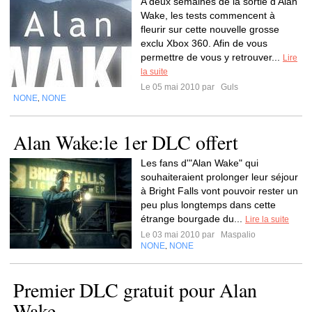
A deux semaines de la sortie d'Alan
Wake, les tests commencent à
fleurir sur cette nouvelle grosse
exclu Xbox 360. Afin de vous
permettre de vous y retrouver...
Lire
la suite
Le 05 mai 2010 par
Guls
NONE
NONE
,
Alan Wake:le 1er DLC offert
Les fans d'"Alan Wake" qui
souhaiteraient prolonger leur séjour
à Bright Falls vont pouvoir rester un
peu plus longtemps dans cette
étrange bourgade du...
Lire la suite
Le 03 mai 2010 par
Maspalio
NONE
NONE
,
Premier DLC gratuit pour Alan
Wake