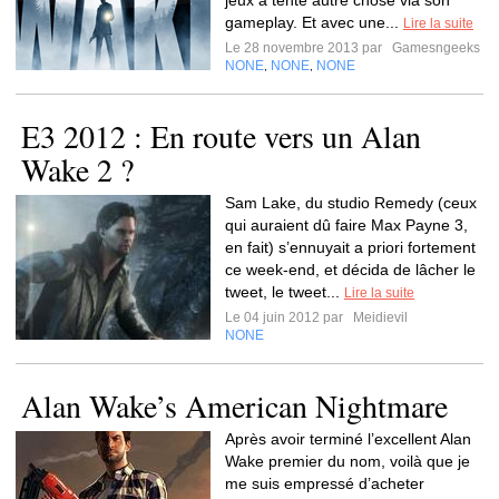
jeux a tenté autre chose via son
gameplay. Et avec une...
Lire la suite
Le 28 novembre 2013 par
Gamesngeeks
NONE
NONE
NONE
,
,
E3 2012 : En route vers un Alan
Wake 2 ?
Sam Lake, du studio Remedy (ceux
qui auraient dû faire Max Payne 3,
en fait) s’ennuyait a priori fortement
ce week-end, et décida de lâcher le
tweet, le tweet...
Lire la suite
Le 04 juin 2012 par
Meidievil
NONE
Alan Wake’s American Nightmare
Après avoir terminé l’excellent Alan
Wake premier du nom, voilà que je
me suis empressé d’acheter