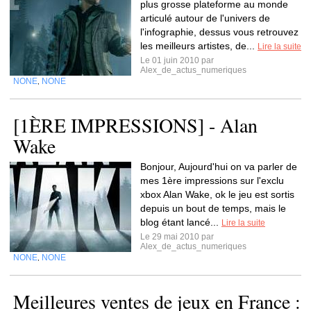
plus grosse plateforme au monde
articulé autour de l'univers de
l'infographie, dessus vous retrouvez
les meilleurs artistes, de...
Lire la suite
Le 01 juin 2010 par
Alex_de_actus_numeriques
NONE
NONE
,
[1ÈRE IMPRESSIONS] - Alan
Wake
Bonjour, Aujourd'hui on va parler de
mes 1ère impressions sur l'exclu
xbox Alan Wake, ok le jeu est sortis
depuis un bout de temps, mais le
blog étant lancé...
Lire la suite
Le 29 mai 2010 par
Alex_de_actus_numeriques
NONE
NONE
,
Meilleures ventes de jeux en France :