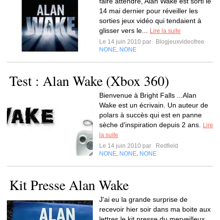
faire attendre, Alan Wake est sorti le
14 mai dernier pour réveiller les
sorties jeux vidéo qui tendaient à
glisser vers le...
Lire la suite
Le 14 juin 2010 par
Blogjeuxvideofree
NONE
NONE
,
Test : Alan Wake (Xbox 360)
Bienvenue à Bright Falls ...Alan
Wake est un écrivain. Un auteur de
polars à succès qui est en panne
sèche d'inspiration depuis 2 ans.
Lire
la suite
Le 14 juin 2010 par
Redfield
NONE
NONE
NONE
,
,
Kit Presse Alan Wake
J'ai eu la grande surprise de
recevoir hier soir dans ma boite aux
lettres le kit presse du merveilleux