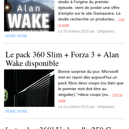
studio à l'origine du premier
épisode, vient de poster une offre
d'emploi sur le site Gamasutra. Le
studio recherche un producteu...
Lire
la suite
Le 20 octobre 2010 par
Dirtgamerz
NONE
NONE
,
Le pack 360 Slim + Forza 3 + Alan
Wake disponible
Bonne surprise du jour, Microsoft
met en rayon dès aujourd'hui un
pack Xbox deux coups (ou bien que
le premier mot doit être au
singulier).">deux coups (ou...
Lire la
suite
Le 15 octobre 2010 par
Dirtgamerz
NONE
NONE
,