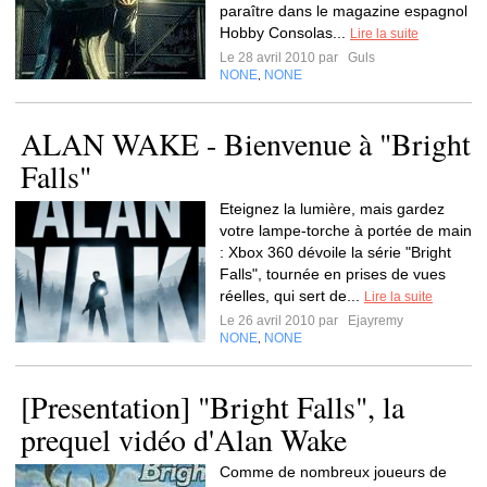
paraître dans le magazine espagnol
Hobby Consolas...
Lire la suite
Le 28 avril 2010 par
Guls
NONE
NONE
,
ALAN WAKE - Bienvenue à "Bright
Falls"
Eteignez la lumière, mais gardez
votre lampe-torche à portée de main
: Xbox 360 dévoile la série "Bright
Falls", tournée en prises de vues
réelles, qui sert de...
Lire la suite
Le 26 avril 2010 par
Ejayremy
NONE
NONE
,
[Presentation] "Bright Falls", la
prequel vidéo d'Alan Wake
Comme de nombreux joueurs de