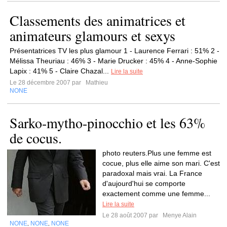
Classements des animatrices et
animateurs glamours et sexys
Présentatrices TV les plus glamour 1 - Laurence Ferrari : 51% 2 -
Mélissa Theuriau : 46% 3 - Marie Drucker : 45% 4 - Anne-Sophie
Lapix : 41% 5 - Claire Chazal...
Lire la suite
Le 28 décembre 2007 par
Mathieu
NONE
Sarko-mytho-pinocchio et les 63%
de cocus.
photo reuters.Plus une femme est
cocue, plus elle aime son mari. C'est
paradoxal mais vrai. La France
d'aujourd'hui se comporte
exactement comme une femme...
Lire la suite
Le 28 août 2007 par
Menye Alain
NONE
NONE
NONE
,
,