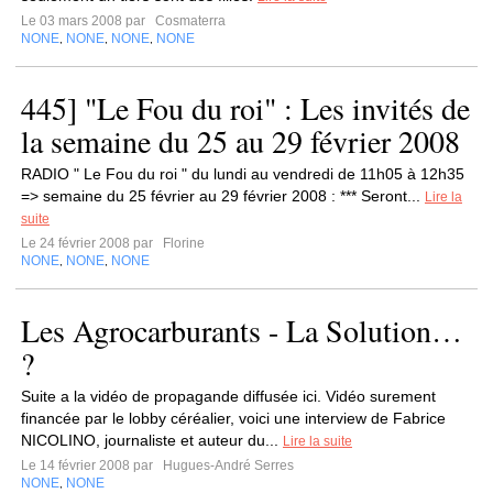
Le 03 mars 2008 par
Cosmaterra
NONE
NONE
NONE
NONE
,
,
,
445] "Le Fou du roi" : Les invités de
la semaine du 25 au 29 février 2008
RADIO " Le Fou du roi " du lundi au vendredi de 11h05 à 12h35
=> semaine du 25 février au 29 février 2008 : *** Seront...
Lire la
suite
Le 24 février 2008 par
Florine
NONE
NONE
NONE
,
,
Les Agrocarburants - La Solution…
?
Suite a la vidéo de propagande diffusée ici. Vidéo surement
financée par le lobby céréalier, voici une interview de Fabrice
NICOLINO, journaliste et auteur du...
Lire la suite
Le 14 février 2008 par
Hugues-André Serres
NONE
NONE
,