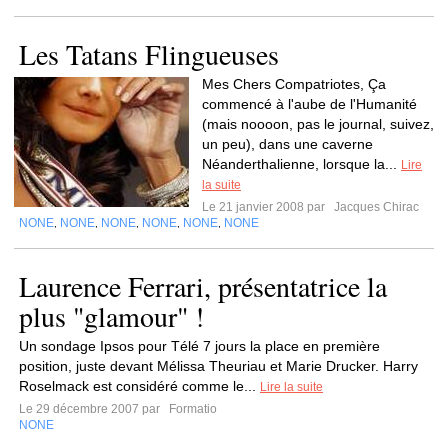
Les Tatans Flingueuses
Mes Chers Compatriotes, Ça
commencé à l'aube de l'Humanité
(mais noooon, pas le journal, suivez,
un peu), dans une caverne
Néanderthalienne, lorsque la...
Lire
la suite
Le 21 janvier 2008 par
Jacques Chirac
NONE
NONE
NONE
NONE
NONE
NONE
,
,
,
,
,
Laurence Ferrari, présentatrice la
plus "glamour" !
Un sondage Ipsos pour Télé 7 jours la place en première
position, juste devant Mélissa Theuriau et Marie Drucker. Harry
Roselmack est considéré comme le...
Lire la suite
Le 29 décembre 2007 par
Formatio
NONE