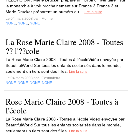
TELEVISION : Marie Drucker prépare un" Droit d'inventaire " sur
la monarchie à voir prochainement sur France 3 France 3 et
Marie Drucker préparent un numéro du...
Lire la suite
Le 04 mars 2008 par
Florine
NONE
NONE
NONE
,
,
La Rose Marie Claire 2008 - Toutes
?? l'??cole
La Rose Marie Claire 2008 - Toutes à l'écoleVidéo envoyée par
BeautifulWorld Sur tous les enfants scolarisés dans le monde,
seulement un tiers sont des filles.
Lire la suite
Le 04 mars 2008 par
Cosmaterra
NONE
NONE
NONE
NONE
,
,
,
Rose Marie Claire 2008 - Toutes à
l'école
La Rose Marie Claire 2008 - Toutes à l'école Vidéo envoyée par
BeautifulWorld Sur tous les enfants scolarisés dans le monde,
seulement un tiers sont des filles.
Lire la suite