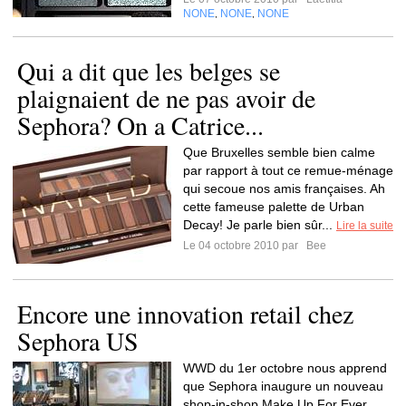
NONE
NONE
NONE
,
,
Qui a dit que les belges se
plaignaient de ne pas avoir de
Sephora? On a Catrice...
Que Bruxelles semble bien calme
par rapport à tout ce remue-ménage
qui secoue nos amis françaises. Ah
cette fameuse palette de Urban
Decay! Je parle bien sûr...
Lire la suite
Le 04 octobre 2010 par
Bee
Encore une innovation retail chez
Sephora US
WWD du 1er octobre nous apprend
que Sephora inaugure un nouveau
shop-in-shop Make Up For Ever