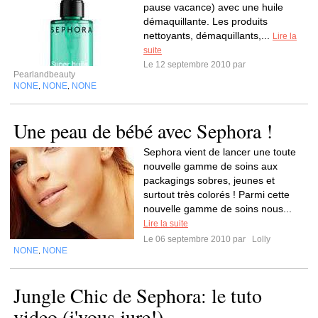
pause vacance) avec une huile
démaquillante. Les produits
nettoyants, démaquillants,...
Lire la
suite
Le 12 septembre 2010 par
Pearlandbeauty
NONE
NONE
NONE
,
,
Une peau de bébé avec Sephora !
Sephora vient de lancer une toute
nouvelle gamme de soins aux
packagings sobres, jeunes et
surtout très colorés ! Parmi cette
nouvelle gamme de soins nous...
Lire la suite
Le 06 septembre 2010 par
Lolly
NONE
NONE
,
Jungle Chic de Sephora: le tuto
video (j'vous jure!)