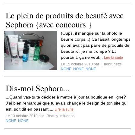
Le plein de produits de beauté avec
Sephora {avec concours }
(Oups, il manque sur la photo le
beurre corps...) Ca faisait longtemps
qu'on avait pas parlé de produits de
beauté ici, je me trompe ? Et
pourtant, ça ne veut...
Lire la suite
Le 15 octobre 2010 par
Thebrunette
NONE
NONE
NONE
,
,
Dis-moi Sephora...
...Quand vas-tu te décider à mettre à jour ta boutique en ligne?
J'ai bien remarqué que tu avais changé le design de ton site qui
est, soit dit en passant,...
Lire la suite
Le 13 octobre 2010 par
Beauty-Influence
NONE
NONE
,