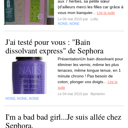
aux 7 herbes, sa petite sœur
(d'ailleurs merci les filles car grâce à
vous mon banquier...
Lire la suite
Le 06 mai 2010 par
Lolly
NONE
NONE
,
J'ai testé pour vous : "Bain
dissolvant express" de Sephora
PrésentationUn bain dissolvant pour
éliminer les vernis, même les plus
tenaces, même longue tenue, en 1
minute chrono ! Pas besoin de
coton, plonger vos doigts...
Lire la
suite
Le 04 mai 2010 par
Myriamrv
NONE
NONE
NONE
,
,
I'm a bad bad girl...Je suis allée chez
Sephora.