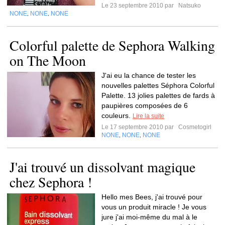
Le 23 septembre 2010 par
Natsuko
NONE
NONE
NONE
,
,
Colorful palette de Sephora Walking
on The Moon
J'ai eu la chance de tester les
nouvelles palettes Séphora Colorful
Palette. 13 jolies palettes de fards à
paupières composées de 6
couleurs.
Lire la suite
Le 17 septembre 2010 par
Cosmetogirl
NONE
NONE
NONE
,
,
J'ai trouvé un dissolvant magique
chez Sephora !
Hello mes Bees, j'ai trouvé pour
vous un produit miracle ! Je vous
jure j'ai moi-même du mal à le