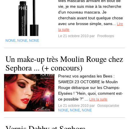
Mes mascaras arrivant en bout de
vie, je me suis mise à la recherche
d'un nouveau mascara. Je
cherchais avant tout quelque chose
avec une brosse simple, sans...
Lire
la suite
Le 21 octobre 2010 par
Frootloops
NONE
NONE
NONE
,
,
Un make-up très Moulin Rouge chez
Sephora ... (+ concours)
Prenez vos agendas les Bees :
SAMEDI 23 OCTOBRE le Moulin
Rouge débarque sur les Champs-
Elysées ! "Hein, quoi, comment est-
ce possible ?" ...
Lire la suite
Le 21 octobre 2010 par
Gossipcarobe
NONE
NONE
NONE
,
,
Vernis Debby et Sephora