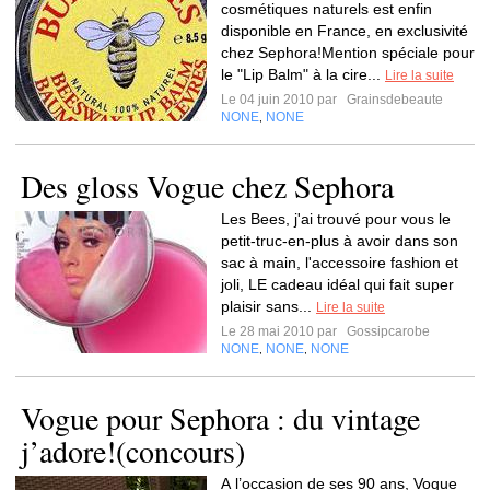
cosmétiques naturels est enfin
disponible en France, en exclusivité
chez Sephora!Mention spéciale pour
le "Lip Balm" à la cire...
Lire la suite
Le 04 juin 2010 par
Grainsdebeaute
NONE
NONE
,
Des gloss Vogue chez Sephora
Les Bees, j'ai trouvé pour vous le
petit-truc-en-plus à avoir dans son
sac à main, l'accessoire fashion et
joli, LE cadeau idéal qui fait super
plaisir sans...
Lire la suite
Le 28 mai 2010 par
Gossipcarobe
NONE
NONE
NONE
,
,
Vogue pour Sephora : du vintage
j’adore!(concours)
A l’occasion de ses 90 ans, Vogue