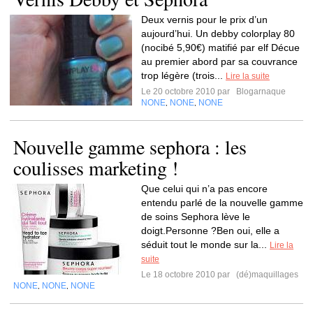
Deux vernis pour le prix d’un
aujourd’hui. Un debby colorplay 80
(nocibé 5,90€) matifié par elf Décue
au premier abord par sa couvrance
trop légère (trois...
Lire la suite
Le 20 octobre 2010 par
Blogarnaque
NONE
NONE
NONE
,
,
Nouvelle gamme sephora : les
coulisses marketing !
Que celui qui n’a pas encore
entendu parlé de la nouvelle gamme
de soins Sephora lève le
doigt.Personne ?Ben oui, elle a
séduit tout le monde sur la...
Lire la
suite
Le 18 octobre 2010 par
(dé)maquillages
NONE
NONE
NONE
,
,