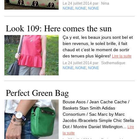
Le 24 juillet 2014 par
Nina
NONE
NONE
NONE
,
,
Look 109: Here comes the sun
Ça y est, les beaux jours sont bel et
bien revenus, le soleil brille, il fait
chaud et c’est le moment de sortir
des tenues plus légères!
Lire la suite
Le 24 juillet 2014 par
Sixthematique
NONE
NONE
NONE
,
,
Perfect Green Bag
Bouse Asos / Jean Cache Cache /
Baskets Stan Smith Adidas
Consortium / Sac Marc by Marc
Jacobs /Bracelets Simple Chic Stella
Dot / Montre Daniel Wellington...
Lire
la suite