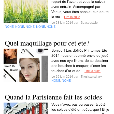
repart de l’avant et vous la suivez
avec entrain. Accompagné par
Venus, vous êtes sans aucun doute
la sta...
Lire la suite
Le 28 juin 2014 par
Soastrostyle
NONE
NONE
NONE
NONE
NONE
,
,
,
,
Quel maquillage pour cet ete?
Bonjour! Les défilés Printemps-Eté
2014 nous ont donné envie de joué
avec nos eye-liners, de se dessiner
des bouches à croquer, d'oser les
touches d'or et de...
Lire la suite
Le 25 juin 2014 par
Thesistersdiary
NONE
NONE
,
Quand la Parisienne fait les soldes
Vous n'avez pas pu passer à côté,
les soldes d'été ont débarqué ! Et je