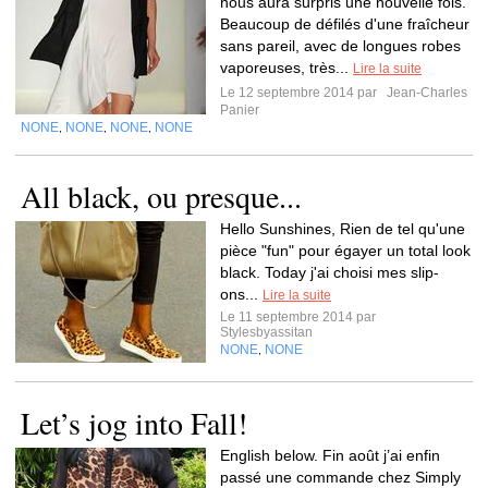
nous aura surpris une nouvelle fois.
Beaucoup de défilés d'une fraîcheur
sans pareil, avec de longues robes
vaporeuses, très...
Lire la suite
Le 12 septembre 2014 par
Jean-Charles
Panier
NONE
NONE
NONE
NONE
,
,
,
All black, ou presque...
Hello Sunshines, Rien de tel qu'une
pièce "fun" pour égayer un total look
black. Today j'ai choisi mes slip-
ons...
Lire la suite
Le 11 septembre 2014 par
Stylesbyassitan
NONE
NONE
,
Let’s jog into Fall!
English below. Fin août j’ai enfin
passé une commande chez Simply