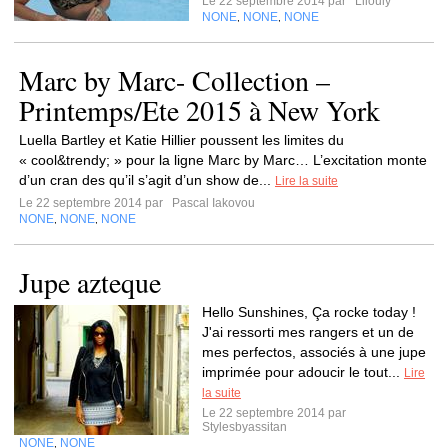
Le 22 septembre 2014 par
Lilouly
NONE
NONE
NONE
,
,
Marc by Marc- Collection –
Printemps/Ete 2015 à New York
Luella Bartley et Katie Hillier poussent les limites du
« cool&trendy; » pour la ligne Marc by Marc… L’excitation monte
d’un cran des qu’il s’agit d’un show de...
Lire la suite
Le 22 septembre 2014 par
Pascal Iakovou
NONE
NONE
NONE
,
,
Jupe azteque
Hello Sunshines, Ça rocke today !
J'ai ressorti mes rangers et un de
mes perfectos, associés à une jupe
imprimée pour adoucir le tout...
Lire
la suite
Le 22 septembre 2014 par
Stylesbyassitan
NONE
NONE
,