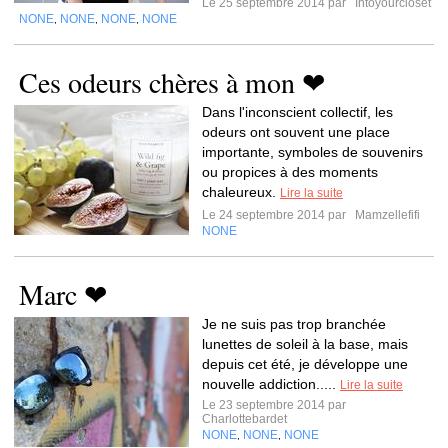
Le 25 septembre 2014 par
Intoyourcloset
NONE
NONE
NONE
NONE
,
,
,
Ces odeurs chères à mon ❤
Dans l'inconscient collectif, les
odeurs ont souvent une place
importante, symboles de souvenirs
ou propices à des moments
chaleureux.
Lire la suite
Le 24 septembre 2014 par
Mamzellefifi
NONE
Marc ❤
Je ne suis pas trop branchée
lunettes de soleil à la base, mais
depuis cet été, je développe une
nouvelle addiction.....
Lire la suite
Le 23 septembre 2014 par
Charlottebardet
NONE
NONE
NONE
,
,