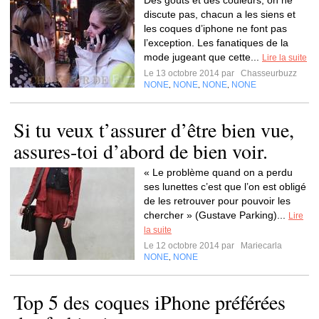
Des goûts et des couleurs, on ne
discute pas, chacun a les siens et
les coques d’iphone ne font pas
l’exception. Les fanatiques de la
mode jugeant que cette...
Lire la suite
Le 13 octobre 2014 par
Chasseurbuzz
NONE
NONE
NONE
NONE
,
,
,
Si tu veux t’assurer d’être bien vue,
assures-toi d’abord de bien voir.
« Le problème quand on a perdu
ses lunettes c’est que l’on est obligé
de les retrouver pour pouvoir les
chercher » (Gustave Parking)...
Lire
la suite
Le 12 octobre 2014 par
Mariecarla
NONE
NONE
,
Top 5 des coques iPhone préférées