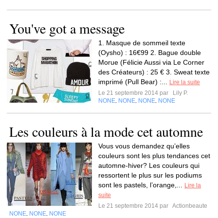
You've got a message
1. Masque de sommeil texte
(Oysho) : 16€99 2. Bague double
Morue (Félicie Aussi via Le Corner
des Créateurs) : 25 € 3. Sweat texte
imprimé (Pull Bear) :...
Lire la suite
Le 21 septembre 2014 par
Lily P.
NONE
NONE
NONE
NONE
,
,
,
Les couleurs à la mode cet automne
Vous vous demandez qu’elles
couleurs sont les plus tendances cet
automne-hiver? Les couleurs qui
ressortent le plus sur les podiums
sont les pastels, l’orange,...
Lire la
suite
Le 21 septembre 2014 par
Actionbeaute
NONE
NONE
NONE
,
,