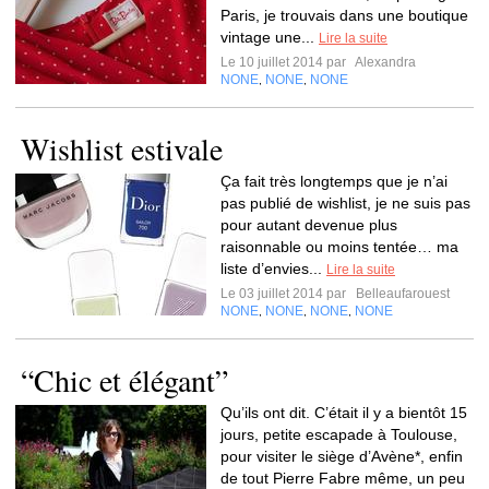
Paris, je trouvais dans une boutique
vintage une...
Lire la suite
Le 10 juillet 2014 par
Alexandra
NONE
NONE
NONE
,
,
Wishlist estivale
Ça fait très longtemps que je n’ai
pas publié de wishlist, je ne suis pas
pour autant devenue plus
raisonnable ou moins tentée… ma
liste d’envies...
Lire la suite
Le 03 juillet 2014 par
Belleaufarouest
NONE
NONE
NONE
NONE
,
,
,
“Chic et élégant”
Qu’ils ont dit. C’était il y a bientôt 15
jours, petite escapade à Toulouse,
pour visiter le siège d’Avène*, enfin
de tout Pierre Fabre même, un peu