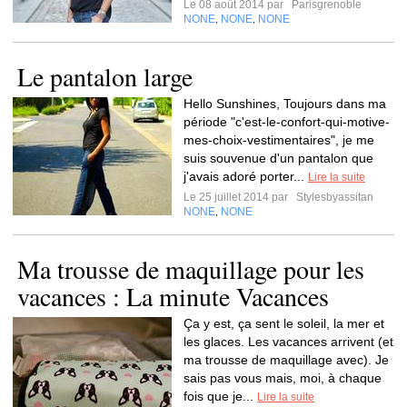
Le 08 août 2014 par
Parisgrenoble
NONE
NONE
NONE
,
,
Le pantalon large
Hello Sunshines, Toujours dans ma
période "c'est-le-confort-qui-motive-
mes-choix-vestimentaires", je me
suis souvenue d'un pantalon que
j'avais adoré porter...
Lire la suite
Le 25 juillet 2014 par
Stylesbyassitan
NONE
NONE
,
Ma trousse de maquillage pour les
vacances : La minute Vacances
Ça y est, ça sent le soleil, la mer et
les glaces. Les vacances arrivent (et
ma trousse de maquillage avec). Je
sais pas vous mais, moi, à chaque
fois que je...
Lire la suite