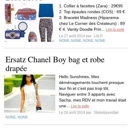
1. Collier à facettes (Zara) : 29€95
2. Top épaules rondes (COS) : 69 €
3. Bracelet Madness (Hipanema
chez Le Corner des Créateurs) : 89
€ 4. Vanity Doodle Prin...
Lire la suite
Le 27 août 2014 par
Lily P.
NONE
NONE
NONE
NONE
,
,
,
Ersatz Chanel Boy bag et robe
drapée
Hello Sunshines, Mes
déménagements touchent presque
leur fin et c'est pas trop tôt.
Naviguer entre 3 apparts avec
Sacha, mes RDV et mon travail était
une...
Lire la suite
Le 26 août 2014 par
Stylesbyassitan
NONE
NONE
,