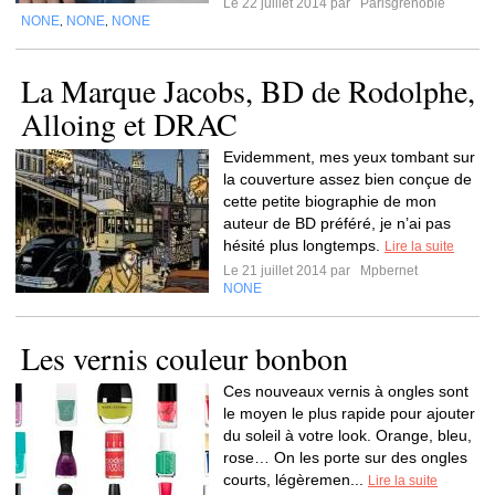
Le 22 juillet 2014 par
Parisgrenoble
NONE
NONE
NONE
,
,
La Marque Jacobs, BD de Rodolphe,
Alloing et DRAC
Evidemment, mes yeux tombant sur
la couverture assez bien conçue de
cette petite biographie de mon
auteur de BD préféré, je n’ai pas
hésité plus longtemps.
Lire la suite
Le 21 juillet 2014 par
Mpbernet
NONE
Les vernis couleur bonbon
Ces nouveaux vernis à ongles sont
le moyen le plus rapide pour ajouter
du soleil à votre look. Orange, bleu,
rose… On les porte sur des ongles
courts, légèremen...
Lire la suite