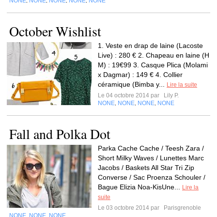
NONE
NONE
NONE
NONE
NONE
,
,
,
,
October Wishlist
1. Veste en drap de laine (Lacoste
Live) : 280 € 2. Chapeau en laine (H
M) : 19€99 3. Casque Plica (Molami
x Dagmar) : 149 € 4. Collier
céramique (Bimba y...
Lire la suite
Le 04 octobre 2014 par
Lily P.
NONE
NONE
NONE
NONE
,
,
,
Fall and Polka Dot
Parka Cache Cache / Teesh Zara /
Short Milky Waves / Lunettes Marc
Jacobs / Baskets All Star Tri Zip
Converse / Sac Proenza Schouler /
Bague Elizia Noa-KisUne...
Lire la
suite
Le 03 octobre 2014 par
Parisgrenoble
NONE
NONE
NONE
,
,