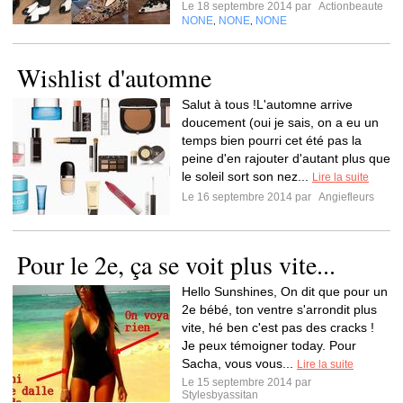
Le 18 septembre 2014 par
Actionbeaute
NONE
NONE
NONE
,
,
Wishlist d'automne
Salut à tous !L'automne arrive
doucement (oui je sais, on a eu un
temps bien pourri cet été pas la
peine d'en rajouter d'autant plus que
le soleil sort son nez...
Lire la suite
Le 16 septembre 2014 par
Angiefleurs
Pour le 2e, ça se voit plus vite...
Hello Sunshines, On dit que pour un
2e bébé, ton ventre s'arrondit plus
vite, hé ben c'est pas des cracks !
Je peux témoigner today. Pour
Sacha, vous vous...
Lire la suite
Le 15 septembre 2014 par
Stylesbyassitan