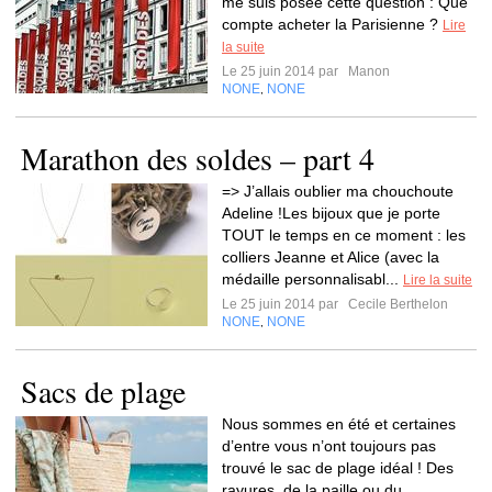
me suis posée cette question : Que
compte acheter la Parisienne ?
Lire
la suite
Le 25 juin 2014 par
Manon
NONE
NONE
,
Marathon des soldes – part 4
=> J’allais oublier ma chouchoute
Adeline !Les bijoux que je porte
TOUT le temps en ce moment : les
colliers Jeanne et Alice (avec la
médaille personnalisabl...
Lire la suite
Le 25 juin 2014 par
Cecile Berthelon
NONE
NONE
,
Sacs de plage
Nous sommes en été et certaines
d’entre vous n’ont toujours pas
trouvé le sac de plage idéal ! Des
rayures, de la paille ou du