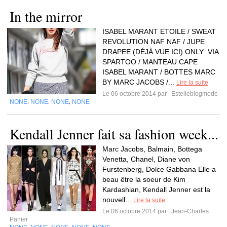
In the mirror
ISABEL MARANT ETOILE / SWEAT
REVOLUTION NAF NAF / JUPE
DRAPEE (DÉJÀ VUE ICI) ONLY VIA
SPARTOO / MANTEAU CAPE
ISABEL MARANT / BOTTES MARC
BY MARC JACOBS /...
Lire la suite
Le 06 octobre 2014 par
Estelleblogmode
NONE
NONE
NONE
NONE
,
,
,
Kendall Jenner fait sa fashion week...
Marc Jacobs, Balmain, Bottega
Venetta, Chanel, Diane von
Furstenberg, Dolce Gabbana Elle a
beau être la soeur de Kim
Kardashian, Kendall Jenner est la
nouvell...
Lire la suite
Le 06 octobre 2014 par
Jean-Charles
Panier