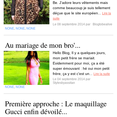
Be. J’adore leurs vêtements mais
comme beaucoup je suis tellement
déçue que le site européen...
Lire la
suite
Le 08 septembre 2014 par
Blogtobealive
NONE
NONE
NONE
,
,
Au mariage de mon bro'...
Hello Blog, Il y a quelques jours,
mon petit frère se mariait.
Evidemment pour moi, ça a été
super émouvant : hé oui mon petit
frère, ça y est c'est un...
Lire la suite
Le 04 septembre 2014 par
Stylesbyassitan
NONE
NONE
,
Première approche : Le maquillage
Gucci enfin dévoilé...