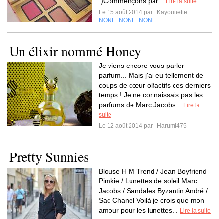
:)Commençons par...
Lire la suite
Le 15 août 2014 par
Kayounette
NONE
NONE
NONE
,
,
Un élixir nommé Honey
Je viens encore vous parler
parfum... Mais j'ai eu tellement de
coups de cœur olfactifs ces derniers
temps ! Je ne connaissais pas les
parfums de Marc Jacobs...
Lire la
suite
Le 12 août 2014 par
Harumi475
Pretty Sunnies
Blouse H M Trend / Jean Boyfriend
Pimkie / Lunettes de soleil Marc
Jacobs / Sandales Byzantin André /
Sac Chanel Voilà je crois que mon
amour pour les lunettes...
Lire la suite