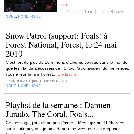
suite
Le 24 mai 2010 par
Concerts-Review
NONE
NONE
NONE
,
,
Snow Patrol (support: Foals) à
Forest National, Forest, le 24 mai
2010
C'est fort de plus de 10 millions d'albums vendus dans le monde
que les irlandais/écossais de Snow Patrol avaient donné rendez
vous à leur fans à Forest...
Lire la suite
Le 24 mai 2010 par
Concerts-Review
NONE
NONE
NONE
,
,
Playlist de la semaine : Damien
Jurado, The Coral, Foals...
Ce message, j'ai failli ne pas l'écrire... Mes mp3 sont hébergés
sur un site payant : je paie donc le service pour les proposer