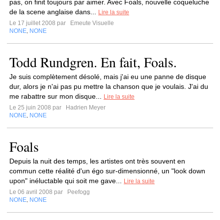
pas, on finit toujours par aimer. Avec Foals, nouvelle coqueluche
de la scene anglaise dans...
Lire la suite
Le 17 juillet 2008 par
Emeute Visuelle
NONE
NONE
,
Todd Rundgren. En fait, Foals.
Je suis complètement désolé, mais j'ai eu une panne de disque
dur, alors je n'ai pas pu mettre la chanson que je voulais. J'ai du
me rabattre sur mon disque...
Lire la suite
Le 25 juin 2008 par
Hadrien Meyer
NONE
NONE
,
Foals
Depuis la nuit des temps, les artistes ont très souvent en
commun cette réalité d'un égo sur-dimensionné, un "look down
upon" inéluctable qui soit me gave...
Lire la suite
Le 06 avril 2008 par
Peefogg
NONE
NONE
,