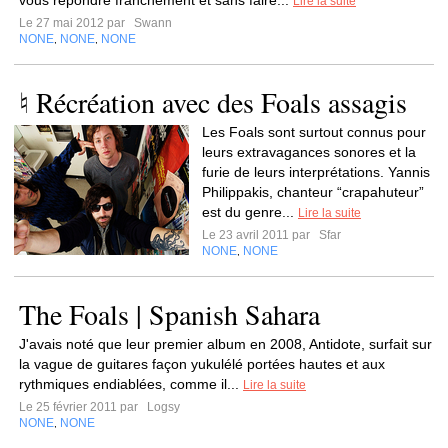
vous répondre franchement et sans faire...
Lire la suite
Le 27 mai 2012 par
Swann
NONE
NONE
NONE
,
,
♮ Récréation avec des Foals assagis
Les Foals sont surtout connus pour
leurs extravagances sonores et la
furie de leurs interprétations. Yannis
Philippakis, chanteur “crapahuteur”
est du genre...
Lire la suite
Le 23 avril 2011 par
Sfar
NONE
NONE
,
The Foals | Spanish Sahara
J'avais noté que leur premier album en 2008, Antidote, surfait sur
la vague de guitares façon yukulélé portées hautes et aux
rythmiques endiablées, comme il...
Lire la suite
Le 25 février 2011 par
Logsy
NONE
NONE
,