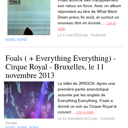
Foals amorce bien tranquillement
son retour en force. Avec un album
répondant au titre de What Went
Down prévu fin août, et surtout un
nouveau titre en écoute,...
Lire la
suite
Le 17 juin 2015 par
Touteouie
NONE
NONE
,
Foals ( + Everything Everything) -
Cirque Royal - Bruxelles, le 11
novembre 2013
Le billet de JPROCK: Après une
première partie anecdotique
assurée par les anglais de
Everything Everything, Foals a
donné ce soir au Cirque Royal le
concert...
Lire la suite
Le 11 novembre 2013 par
Concerts-
Review
NONE
NONE
NONE
,
,