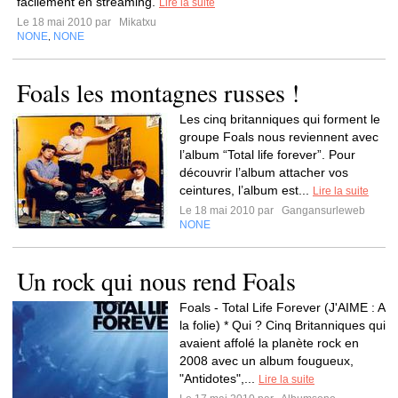
facilement en streaming.
Lire la suite
Le 18 mai 2010 par
Mikatxu
NONE
NONE
,
Foals les montagnes russes !
Les cinq britanniques qui forment le
groupe Foals nous reviennent avec
l’album “Total life forever”. Pour
découvrir l’album attacher vos
ceintures, l’album est...
Lire la suite
Le 18 mai 2010 par
Gangansurleweb
NONE
Un rock qui nous rend Foals
Foals - Total Life Forever (J'AIME : A
la folie) * Qui ? Cinq Britanniques qui
avaient affolé la planète rock en
2008 avec un album fougueux,
"Antidotes",...
Lire la suite