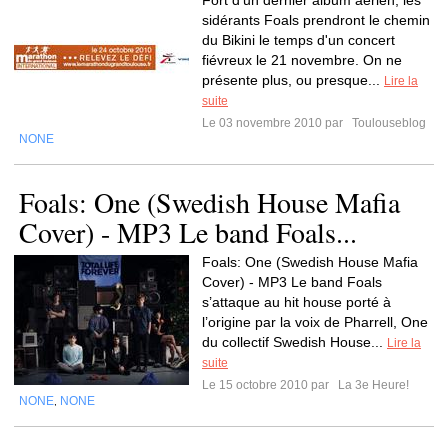
Fort d'un dernier album aérien, les
sidérants Foals prendront le chemin
du Bikini le temps d'un concert
fiévreux le 21 novembre. On ne
présente plus, ou presque...
Lire la
suite
Le 03 novembre 2010 par
Toulouseblog
NONE
Foals: One (Swedish House Mafia
Cover) - MP3 Le band Foals...
Foals: One (Swedish House Mafia
Cover) - MP3 Le band Foals
s’attaque au hit house porté à
l’origine par la voix de Pharrell, One
du collectif Swedish House...
Lire la
suite
Le 15 octobre 2010 par
La 3e Heure!
NONE
NONE
,