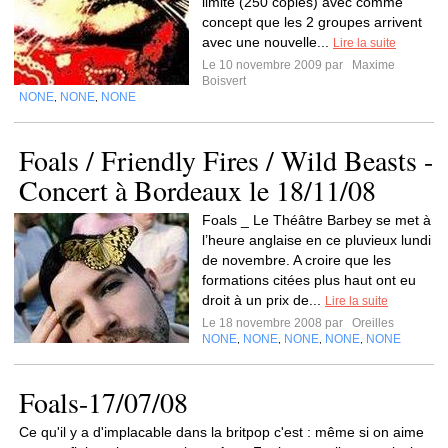
limité (250 copies) avec comme
concept que les 2 groupes arrivent
avec une nouvelle...
Lire la suite
Le 10 novembre 2009 par
Maxime
Boisvert
NONE
NONE
NONE
,
,
Foals / Friendly Fires / Wild Beasts -
Concert à Bordeaux le 18/11/08
Foals _ Le Théâtre Barbey se met à
l’heure anglaise en ce pluvieux lundi
de novembre. A croire que les
formations citées plus haut ont eu
droit à un prix de...
Lire la suite
Le 18 novembre 2008 par
Oreilles
NONE
NONE
NONE
NONE
NONE
,
,
,
,
Foals-17/07/08
Ce qu'il y a d'implacable dans la britpop c'est : même si on aime