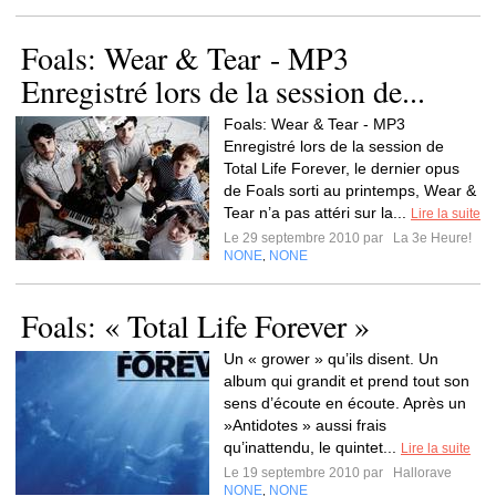
Foals: Wear & Tear - MP3
Enregistré lors de la session de...
Foals: Wear & Tear - MP3
Enregistré lors de la session de
Total Life Forever, le dernier opus
de Foals sorti au printemps, Wear &
Tear n’a pas attéri sur la...
Lire la suite
Le 29 septembre 2010 par
La 3e Heure!
NONE
NONE
,
Foals: « Total Life Forever »
Un « grower » qu’ils disent. Un
album qui grandit et prend tout son
sens d’écoute en écoute. Après un
»Antidotes » aussi frais
qu’inattendu, le quintet...
Lire la suite
Le 19 septembre 2010 par
Hallorave
NONE
NONE
,