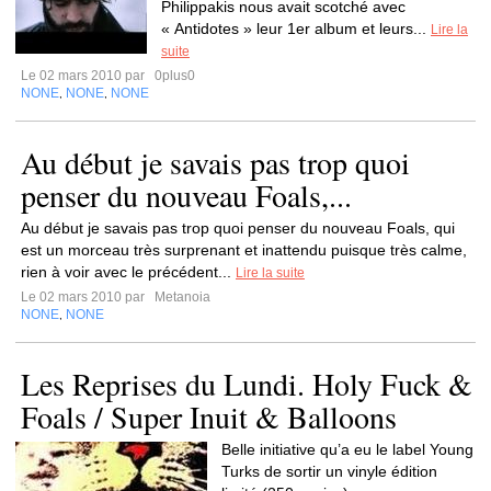
Philippakis nous avait scotché avec
« Antidotes » leur 1er album et leurs...
Lire la
suite
Le 02 mars 2010 par
0plus0
NONE
NONE
NONE
,
,
Au début je savais pas trop quoi
penser du nouveau Foals,...
Au début je savais pas trop quoi penser du nouveau Foals, qui
est un morceau très surprenant et inattendu puisque très calme,
rien à voir avec le précédent...
Lire la suite
Le 02 mars 2010 par
Metanoia
NONE
NONE
,
Les Reprises du Lundi. Holy Fuck &
Foals / Super Inuit & Balloons
Belle initiative qu’a eu le label Young
Turks de sortir un vinyle édition