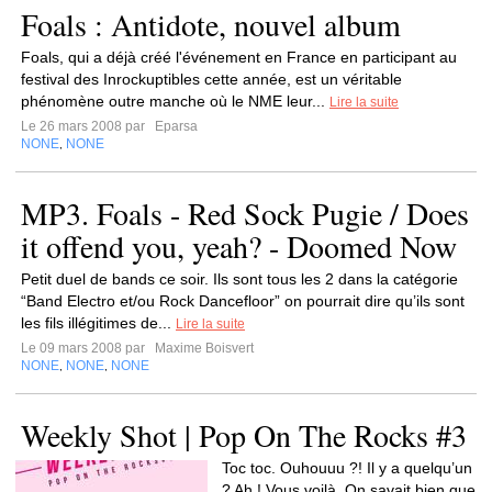
Foals : Antidote, nouvel album
Foals, qui a déjà créé l'événement en France en participant au
festival des Inrockuptibles cette année, est un véritable
phénomène outre manche où le NME leur...
Lire la suite
Le 26 mars 2008 par
Eparsa
NONE
NONE
,
MP3. Foals - Red Sock Pugie / Does
it offend you, yeah? - Doomed Now
Petit duel de bands ce soir. Ils sont tous les 2 dans la catégorie
“Band Electro et/ou Rock Dancefloor” on pourrait dire qu’ils sont
les fils illégitimes de...
Lire la suite
Le 09 mars 2008 par
Maxime Boisvert
NONE
NONE
NONE
,
,
Weekly Shot | Pop On The Rocks #3
Toc toc. Ouhouuu ?! Il y a quelqu’un
? Ah ! Vous voilà. On savait bien que