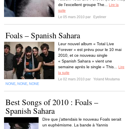
de l’excellent groupe The...
Lire la
suite
Le 05 mars 2010 par
Eyeliner
Foals – Spanish Sahara
Leur nouvel album « Total Live
Forever » est prévu pour le 10 mai
2010, et ce nouveau single
« Spanish Sahara » vient une
semaine aprés le single « This...
Lire
la suite
Le 02 mars 2010 par
Yoland Moutama
NONE
NONE
NONE
,
,
Best Songs of 2010 : Foals –
Spanish Sahara
Dire que j’attendais le nouveau Foals serait
un euphémisme. La bande à Yannis