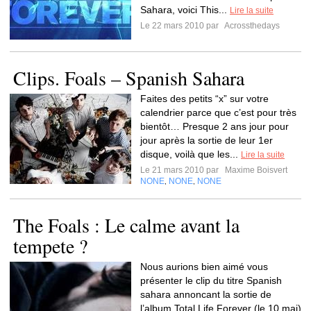
Sahara, voici This...
Lire la suite
Le 22 mars 2010 par
Acrossthedays
Clips. Foals – Spanish Sahara
Faites des petits “x” sur votre
calendrier parce que c’est pour très
bientôt… Presque 2 ans jour pour
jour après la sortie de leur 1er
disque, voilà que les...
Lire la suite
Le 21 mars 2010 par
Maxime Boisvert
NONE
NONE
NONE
,
,
The Foals : Le calme avant la
tempete ?
Nous aurions bien aimé vous
présenter le clip du titre Spanish
sahara annoncant la sortie de
l’album Total Life Forever (le 10 mai)