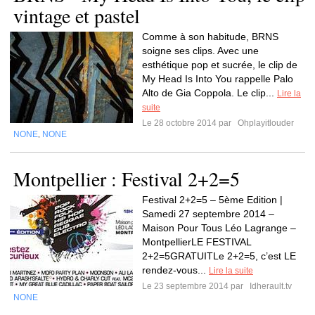
vintage et pastel
Comme à son habitude, BRNS
soigne ses clips. Avec une
esthétique pop et sucrée, le clip de
My Head Is Into You rappelle Palo
Alto de Gia Coppola. Le clip...
Lire la
suite
Le 28 octobre 2014 par
Ohplayitlouder
NONE
NONE
,
Montpellier : Festival 2+2=5
Festival 2+2=5 – 5ème Edition |
Samedi 27 septembre 2014 –
Maison Pour Tous Léo Lagrange –
MontpellierLE FESTIVAL
2+2=5GRATUITLe 2+2=5, c’est LE
rendez-vous...
Lire la suite
Le 23 septembre 2014 par
Idherault.tv
NONE