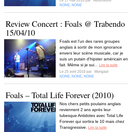
Le 17 mai 2010 par
Albumsono
NONE
NONE
,
Review Concert : Foals @ Trabendo
15/04/10
Foals est l'un des rares groupes
anglais à sortir de mon ignorance
envers leur scène musicale, car je
suis un putain d'hipster américain en
fait. Même si je sui...
Lire la suite
Le 25 avril 2010 par
Wyngaal
NONE
NONE
NONE
,
,
Foals – Total Life Forever (2010)
Nos chers petits poulains anglais
reviennent 2 ans après leur
tubesque Antidotes avec Total Life
Forever qui sortira le 10 mais chez
Transgressive.
Lire la suite