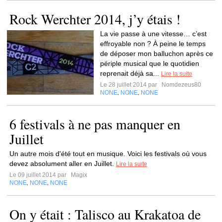
Rock Werchter 2014, j’y étais !
La vie passe à une vitesse… c’est
effroyable non ? À peine le temps
de déposer mon balluchon après ce
périple musical que le quotidien
reprenait déjà sa...
Lire la suite
Le 28 juillet 2014 par
Nomdezeus80
NONE
NONE
NONE
,
,
6 festivals à ne pas manquer en
Juillet
Un autre mois d'été tout en musique. Voici les festivals où vous
devez absolument aller en Juillet.
Lire la suite
Le 09 juillet 2014 par
Magix
NONE
NONE
NONE
,
,
On y était : Talisco au Krakatoa de