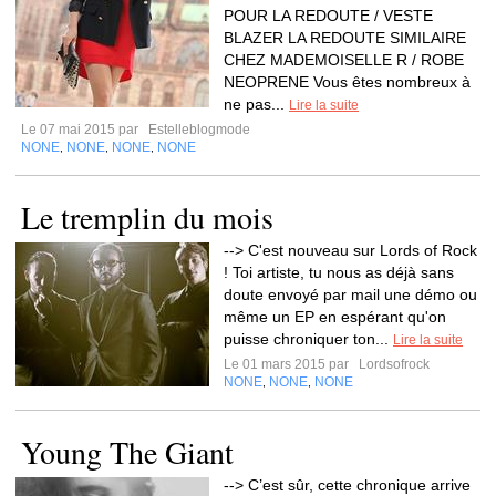
POUR LA REDOUTE / VESTE
BLAZER LA REDOUTE SIMILAIRE
CHEZ MADEMOISELLE R / ROBE
NEOPRENE Vous êtes nombreux à
ne pas...
Lire la suite
Le 07 mai 2015 par
Estelleblogmode
NONE
NONE
NONE
NONE
,
,
,
Le tremplin du mois
--> C'est nouveau sur Lords of Rock
! Toi artiste, tu nous as déjà sans
doute envoyé par mail une démo ou
même un EP en espérant qu'on
puisse chroniquer ton...
Lire la suite
Le 01 mars 2015 par
Lordsofrock
NONE
NONE
NONE
,
,
Young The Giant
--> C’est sûr, cette chronique arrive