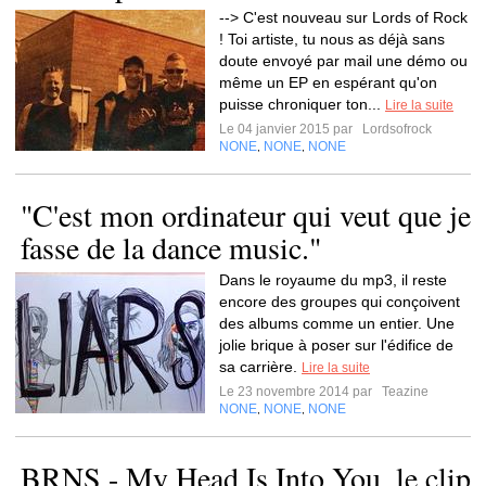
--> C'est nouveau sur Lords of Rock
! Toi artiste, tu nous as déjà sans
doute envoyé par mail une démo ou
même un EP en espérant qu'on
puisse chroniquer ton...
Lire la suite
Le 04 janvier 2015 par
Lordsofrock
NONE
NONE
NONE
,
,
"C'est mon ordinateur qui veut que je
fasse de la dance music."
Dans le royaume du mp3, il reste
encore des groupes qui conçoivent
des albums comme un entier. Une
jolie brique à poser sur l'édifice de
sa carrière.
Lire la suite
Le 23 novembre 2014 par
Teazine
NONE
NONE
NONE
,
,
BRNS - My Head Is Into You, le clip