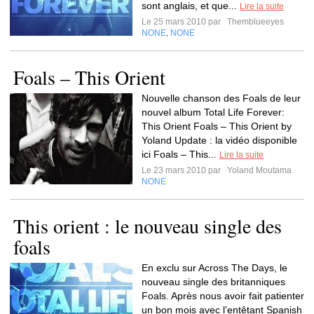
sont anglais, et que...
Lire la suite
Le 25 mars 2010 par
Themblueeyes
NONE
NONE
,
Foals – This Orient
Nouvelle chanson des Foals de leur
nouvel album Total Life Forever:
This Orient Foals – This Orient by
Yoland Update : la vidéo disponible
ici Foals – This...
Lire la suite
Le 23 mars 2010 par
Yoland Moutama
NONE
This orient : le nouveau single des
foals
En exclu sur Across The Days, le
nouveau single des britanniques
Foals. Après nous avoir fait patienter
un bon mois avec l’entêtant Spanish