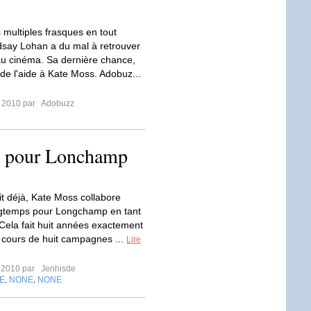
 multiples frasques en tout
dsay Lohan a du mal à retrouver
 au cinéma. Sa dernière chance,
e l'aide à Kate Moss. Adobuz...
r 2010 par
Adobuzz
s pour Lonchamp
it déjà, Kate Moss collabore
ngtemps pour Longchamp en tant
 Cela fait huit années exactement
 cours de huit campagnes ...
Lire
r 2010 par
Jenhisde
E
NONE
NONE
,
,