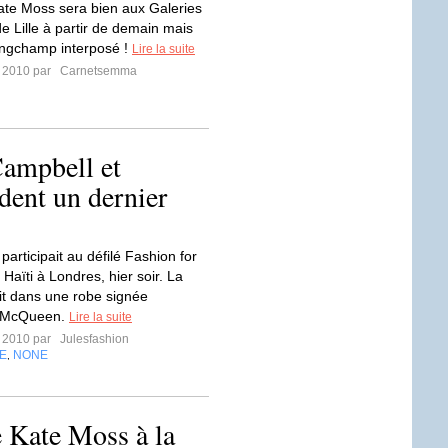
ate Moss sera bien aux Galeries
e Lille à partir de demain mais
ongchamp interposé !
Lire la suite
r 2010 par
Carnetsemma
ampbell et
dent un dernier
articipait au défilé Fashion for
 Haïti à Londres, hier soir. La
ait dans une robe signée
 McQueen.
Lire la suite
r 2010 par
Julesfashion
E
NONE
,
 Kate Moss à la