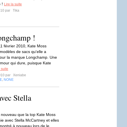
é !
Lire la suite
010 par
Tika
Longchamp !
11 février 2010, Kate Moss
 modèles de sacs qu'elle a
pour la marque Longchamp. Une
'amour qui dure, puisque Kate
 suite
010 par
Xeniabe
E
NONE
,
avec Stella
as nouveau que la top Kate Moss
mie avec Stella McCartney et elles
 montré à nouveau lors de le