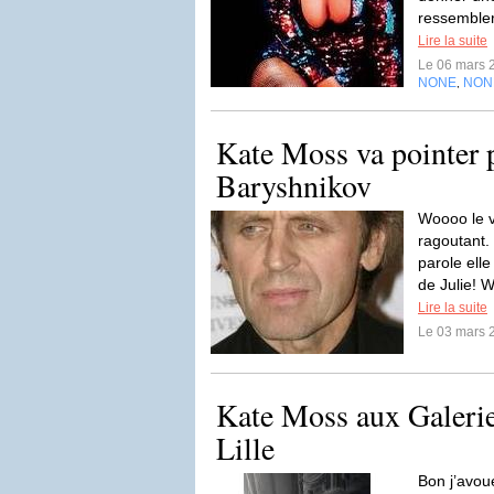
ressembler 
Lire la suite
Le 06 mars 
NONE
NON
,
Kate Moss va pointer 
Baryshnikov
Woooo le vi
ragoutant
parole ell
de Julie! W
Lire la suite
Le 03 mars 
Kate Moss aux Galerie
Lille
Bon j’avoue