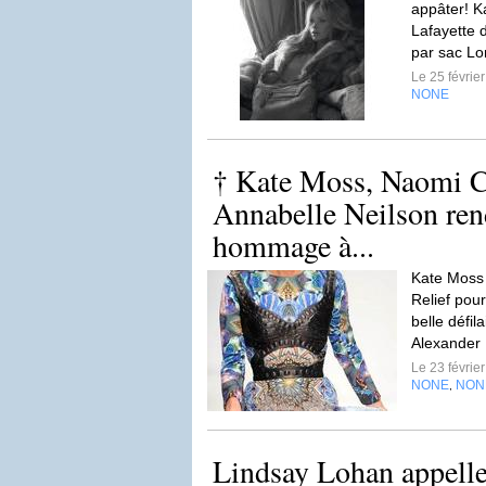
appâter! K
Lafayette d
par sac L
Le 25 févrie
NONE
† Kate Moss, Naomi C
Annabelle Neilson ren
hommage à...
Kate Moss p
Relief pour
belle défil
Alexander
Le 23 févrie
NONE
NON
,
Lindsay Lohan appelle