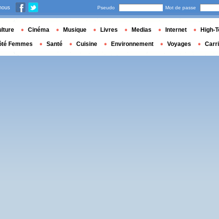
nous
Pseudo
Mot de passe
lture
Cinéma
Musique
Livres
Medias
Internet
High-T
ôté Femmes
Santé
Cuisine
Environnement
Voyages
Carr