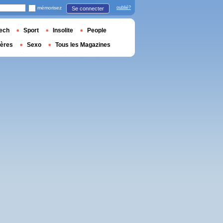
mémorisez
oublié?
Se connecter
ech
Sport
Insolite
People
ières
Sexo
Tous les Magazines