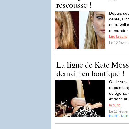
rescousse !
Depuis ses
genre, Lin
du travail
demander d
Lire la suite
Le 12 févrie
La ligne de Kate Mos
demain en boutique !
On le sava
depuis lo
qu'égérie.
et donc au
la suite
Le 11 févrie
NONE
NON
,