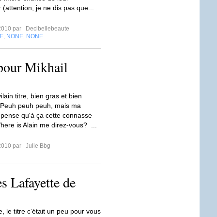
(attention, je ne dis pas que...
2010 par
Decibellebeaute
E
NONE
NONE
,
,
pour Mikhail
lain titre, bien gras et bien
. Peuh peuh peuh, mais ma
e pense qu'à ça cette connasse
here is Alain me direz-vous? ...
2010 par
Julie Bbg
s Lafayette de
, le titre c’était un peu pour vous