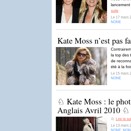
lancement d
suite
Le 17 mars 
NONE
Kate Moss n’est pas fa
Contrairem
la top des
de reconna
été à la f
Le 15 mars 
NONE
♘ Kate Moss : le pho
Anglais Avril 2010 ♘
♘
Lire la su
Le 13 mars 
NONE
NON
,