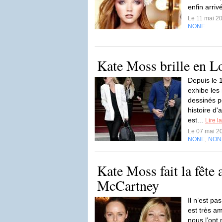
enfin arriv
Le 11 mai 2
NONE
Kate Moss brille en 
Depuis le 
exhibe les
dessinés 
histoire d
est...
Lire la
Le 07 mai 2
NONE
NON
,
Kate Moss fait la fête 
McCartney
Il n’est p
est très a
nous l’ont