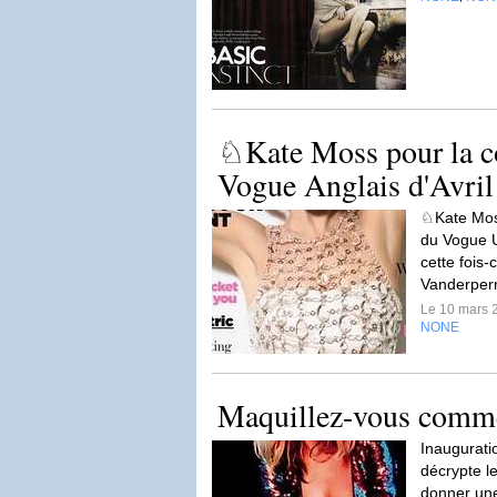
♘Kate Moss pour la c
Vogue Anglais d'Avri
♘Kate Moss
du Vogue U
cette fois-c
Vanderper
Le 10 mars 
NONE
Maquillez-vous comm
Inaugurati
décrypte l
donner une