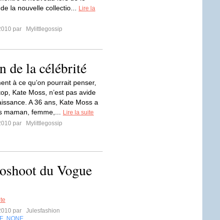
e la nouvelle collectio...
Lire la
2010 par
Mylittlegossip
n de la célébrité
ent à ce qu’on pourrait penser,
 top, Kate Moss, n’est pas avide
issance. A 36 ans, Kate Moss a
ois maman, femme,...
Lire la suite
2010 par
Mylittlegossip
toshoot du Vogue
ite
2010 par
Julesfashion
E
NONE
,