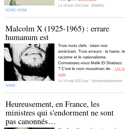
Le 18 juin 2015 par
Ellettres
NONE
NONE
,
Malcolm X (1925-1965) : errare
humanum est
Trois mots clefs : islam noir
américain. Trois erreurs : la haine, le
racisme et le nationalisme.
Connaissez-vous Malik El-Shabazz
? C’est le nom musulman de...
Lire la
suite
Le 19 mai 2015 par
Sylvainrakotoarison
NONE
Heureusement, en France, les
ministres qui s'endorment ne sont
pas canonnés…