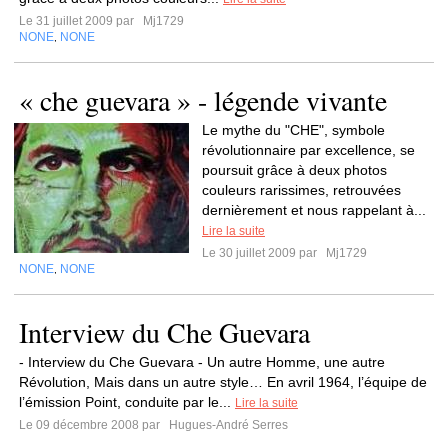
Le 31 juillet 2009 par
Mj1729
NONE
NONE
,
« che guevara » - légende vivante
Le mythe du "CHE", symbole
révolutionnaire par excellence, se
poursuit grâce à deux photos
couleurs rarissimes, retrouvées
dernièrement et nous rappelant à...
Lire la suite
Le 30 juillet 2009 par
Mj1729
NONE
NONE
,
Interview du Che Guevara
- Interview du Che Guevara - Un autre Homme, une autre
Révolution, Mais dans un autre style… En avril 1964, l’équipe de
l’émission Point, conduite par le...
Lire la suite
Le 09 décembre 2008 par
Hugues-André Serres