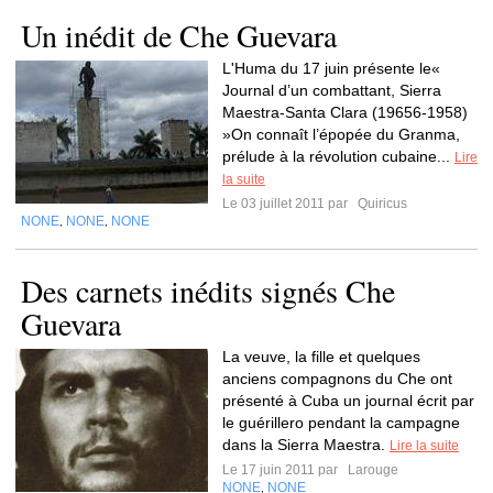
Un inédit de Che Guevara
L'Huma du 17 juin présente le«
Journal d’un combattant, Sierra
Maestra-Santa Clara (19656-1958)
»On connaît l’épopée du Granma,
prélude à la révolution cubaine...
Lire
la suite
Le 03 juillet 2011 par
Quiricus
NONE
NONE
NONE
,
,
Des carnets inédits signés Che
Guevara
La veuve, la fille et quelques
anciens compagnons du Che ont
présenté à Cuba un journal écrit par
le guérillero pendant la campagne
dans la Sierra Maestra.
Lire la suite
Le 17 juin 2011 par
Larouge
NONE
NONE
,