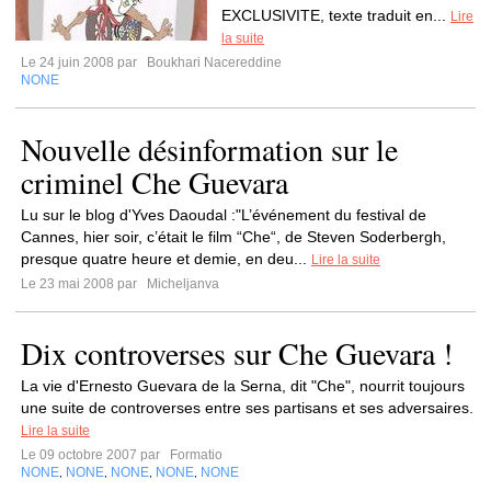
EXCLUSIVITE, texte traduit en...
Lire
la suite
Le 24 juin 2008 par
Boukhari Nacereddine
NONE
Nouvelle désinformation sur le
criminel Che Guevara
Lu sur le blog d'Yves Daoudal :"L’événement du festival de
Cannes, hier soir, c’était le film “Che“, de Steven Soderbergh,
presque quatre heure et demie, en deu...
Lire la suite
Le 23 mai 2008 par
Micheljanva
Dix controverses sur Che Guevara !
La vie d'Ernesto Guevara de la Serna, dit "Che", nourrit toujours
une suite de controverses entre ses partisans et ses adversaires.
Lire la suite
Le 09 octobre 2007 par
Formatio
NONE
NONE
NONE
NONE
NONE
,
,
,
,