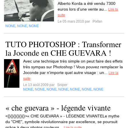
Alberto Korda a été vendu 7300
euros lors d’une vente au...
Lire la
suite
Le 05 mars 2010 par
Pixfan
NONE
NONE
NONE
,
,
TUTO PHOTOSHOP : Transformer
la Joconde en CHE GUEVARA !
Avec une technique très simple on peut faire des effets
très sympas sur Photoshop ! Vous pouvez remplacer la
Joconde par n'importe quel autre visage : un...
Lire la
suite
Le 13 août 2009 par
Sniper
NONE
NONE
NONE
NONE
NONE
NONE
NONE
,
,
,
,
,
,
« che guevara » - légende vivante
<{}{}{}{}{}{}>« CHE GUEVARA » - LÉGENDE VIVANTELe mythe
du "CHE", symbole révolutionnaire par excellence, se poursuit
grâce à deux photos couleurs...
Lire la suite