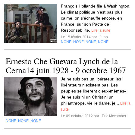
François Hollande file à Washington.
Le climat politique n'est pas plus
calme, on s'échauffe encore, en
France, sur son Pacte de
Responsabilité.
Lire la suite
Le 15 février 2014 par
Juan
NONE
NONE
NONE
NONE
,
,
,
Ernesto Che Guevara Lynch de la
Cerna14 juin 1928 - 9 octobre 1967
Je ne suis pas un libérateur, les
libérateurs n'existent pas. Les
peuples se libèrent d'eux-mêmes«
Je ne suis ni un Christ ni un
philanthrope, vieille dame, je...
Lire la
suite
Le 09 octobre 2012 par
Eric Mccomber
NONE
NONE
NONE
,
,