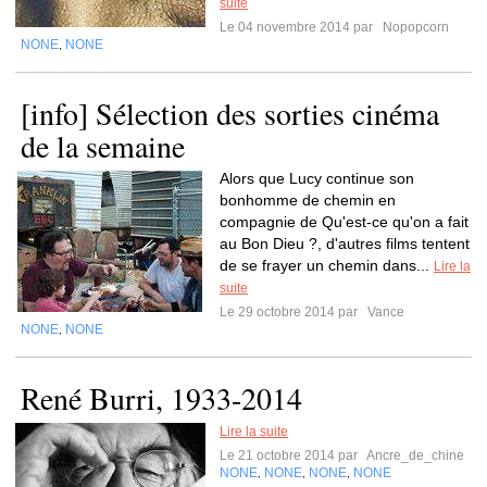
suite
Le 04 novembre 2014 par
Nopopcorn
NONE
NONE
,
[info] Sélection des sorties cinéma
de la semaine
Alors que Lucy continue son
bonhomme de chemin en
compagnie de Qu'est-ce qu'on a fait
au Bon Dieu ?, d'autres films tentent
de se frayer un chemin dans...
Lire la
suite
Le 29 octobre 2014 par
Vance
NONE
NONE
,
René Burri, 1933-2014
Lire la suite
Le 21 octobre 2014 par
Ancre_de_chine
NONE
NONE
NONE
NONE
,
,
,