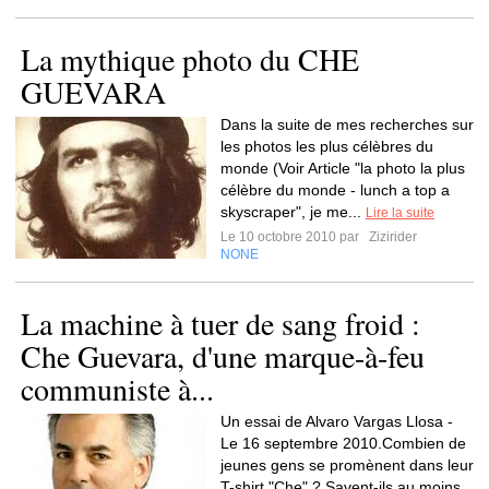
La mythique photo du CHE
GUEVARA
Dans la suite de mes recherches sur
les photos les plus célèbres du
monde (Voir Article "la photo la plus
célèbre du monde - lunch a top a
skyscraper", je me...
Lire la suite
Le 10 octobre 2010 par
Zizirider
NONE
La machine à tuer de sang froid :
Che Guevara, d'une marque-à-feu
communiste à...
Un essai de Alvaro Vargas Llosa -
Le 16 septembre 2010.Combien de
jeunes gens se promènent dans leur
T-shirt "Che" ? Savent-ils au moins