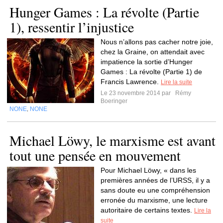
Hunger Games : La révolte (Partie
1), ressentir l’injustice
Nous n’allons pas cacher notre joie,
chez la Graine, on attendait avec
impatience la sortie d’Hunger
Games : La révolte (Partie 1) de
Francis Lawrence.
Lire la suite
Le 23 novembre 2014 par
Rémy
Boeringer
NONE
NONE
,
Michael Löwy, le marxisme est avant
tout une pensée en mouvement
Pour Michael Löwy, « dans les
premières années de l’URSS, il y a
sans doute eu une compréhension
erronée du marxisme, une lecture
autoritaire de certains textes.
Lire la
suite