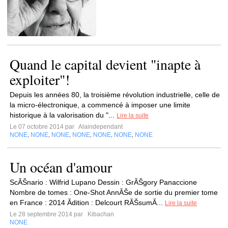
Quand le capital devient "inapte à
exploiter"!
Depuis les années 80, la troisième révolution industrielle, celle de
la micro-électronique, a commencé à imposer une limite
historique à la valorisation du "...
Lire la suite
Le 07 octobre 2014 par
Alaindependant
NONE
NONE
NONE
NONE
NONE
NONE
NONE
,
,
,
,
,
,
Un océan d'amour
ScĂŠnario : Wilfrid Lupano Dessin : GrĂŠgory Panaccione
Nombre de tomes : One-Shot AnnĂŠe de sortie du premier tome
en France : 2014 Ădition : Delcourt RĂŠsumĂ...
Lire la suite
Le 28 septembre 2014 par
Kibachan
NONE