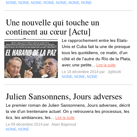
NONE
NONE
NONE
NONE
NONE
NONE
NONE
,
,
,
,
,
,
Une nouvelle qui touche un
continent au cœur [Actu]
Le rapprochement entre les Etats-
Unis et Cuba fait la une de presque
tous les quotidiens, ce matin, d'un
côté et de l'autre du Río de la Plata,
avec une petite...
Lire la suite
Le 18 décembre 2014 par
Jyj9icx6
NONE
NONE
NONE
,
,
Julien Sansonnens, Jours adverses
Le premier roman de Julien Sansonnens, Jours adverses, décrit
la vie d'un trentenaire actuel. On y retrouvera les processus, les
tics, les ambiances, les...
Lire la suite
Le 09 décembre 2014 par
Alain Bagnoud
NONE
NONE
,