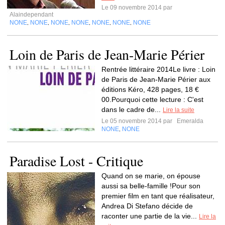
Le 09 novembre 2014 par
Alaindependant
NONE
NONE
NONE
NONE
NONE
NONE
NONE
,
,
,
,
,
,
Loin de Paris de Jean-Marie Périer
Rentrée littéraire 2014Le livre : Loin
de Paris de Jean-Marie Périer aux
éditions Kéro, 428 pages, 18 €
00.Pourquoi cette lecture : C'est
dans le cadre de...
Lire la suite
Le 05 novembre 2014 par
Emeralda
NONE
NONE
,
Paradise Lost - Critique
Quand on se marie, on épouse
aussi sa belle-famille !Pour son
premier film en tant que réalisateur,
Andrea Di Stefano décide de
raconter une partie de la vie...
Lire la