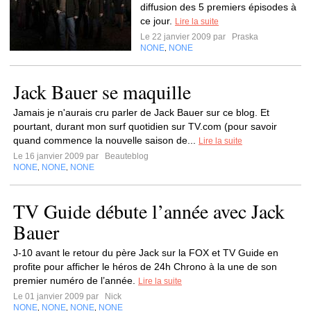
diffusion des 5 premiers épisodes à
ce jour.
Lire la suite
Le 22 janvier 2009 par
Praska
NONE
NONE
,
Jack Bauer se maquille
Jamais je n'aurais cru parler de Jack Bauer sur ce blog. Et
pourtant, durant mon surf quotidien sur TV.com (pour savoir
quand commence la nouvelle saison de...
Lire la suite
Le 16 janvier 2009 par
Beauteblog
NONE
NONE
NONE
,
,
TV Guide débute l’année avec Jack
Bauer
J-10 avant le retour du père Jack sur la FOX et TV Guide en
profite pour afficher le héros de 24h Chrono à la une de son
premier numéro de l’année.
Lire la suite
Le 01 janvier 2009 par
Nick
NONE
NONE
NONE
NONE
,
,
,