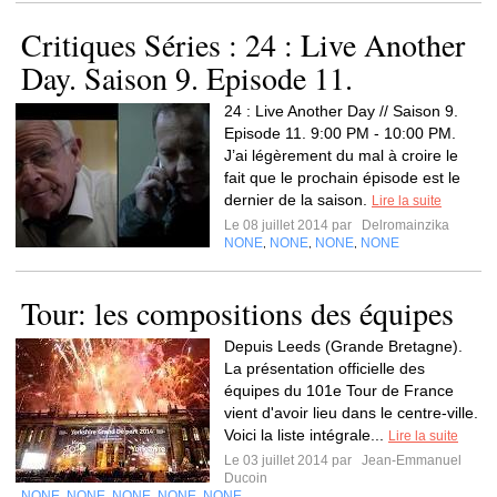
Critiques Séries : 24 : Live Another
Day. Saison 9. Episode 11.
24 : Live Another Day // Saison 9.
Episode 11. 9:00 PM - 10:00 PM.
J’ai légèrement du mal à croire le
fait que le prochain épisode est le
dernier de la saison.
Lire la suite
Le 08 juillet 2014 par
Delromainzika
NONE
NONE
NONE
NONE
,
,
,
Tour: les compositions des équipes
Depuis Leeds (Grande Bretagne).
La présentation officielle des
équipes du 101e Tour de France
vient d'avoir lieu dans le centre-ville.
Voici la liste intégrale...
Lire la suite
Le 03 juillet 2014 par
Jean-Emmanuel
Ducoin
NONE
NONE
NONE
NONE
NONE
,
,
,
,