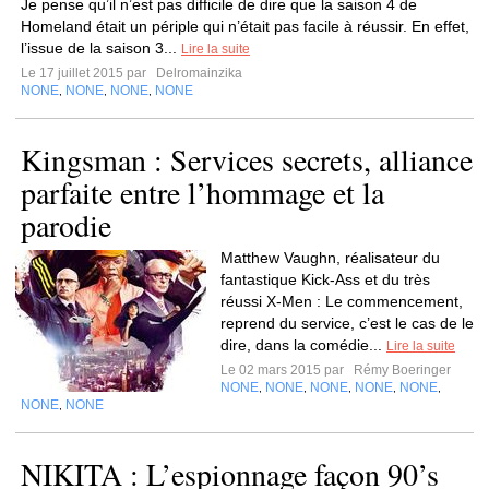
Je pense qu’il n’est pas difficile de dire que la saison 4 de
Homeland était un périple qui n’était pas facile à réussir. En effet,
l’issue de la saison 3...
Lire la suite
Le 17 juillet 2015 par
Delromainzika
NONE
NONE
NONE
NONE
,
,
,
Kingsman : Services secrets, alliance
parfaite entre l’hommage et la
parodie
Matthew Vaughn, réalisateur du
fantastique Kick-Ass et du très
réussi X-Men : Le commencement,
reprend du service, c’est le cas de le
dire, dans la comédie...
Lire la suite
Le 02 mars 2015 par
Rémy Boeringer
NONE
NONE
NONE
NONE
NONE
,
,
,
,
,
NONE
NONE
,
NIKITA : L’espionnage façon 90’s