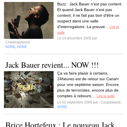
Buzz : Jack Bauer n'est pas content.
Et quand Jack Bauer n'est pas
content, il ne fait pas bon d'être un
suspect dans une salle
d'interrogatoire. La preuve...
Lire la
suite
Le 19 décembre 2009 par
Cineblogywood
NONE
NONE
,
Jack Bauer revient... NOW !!!
Ça va faire plaisir à certains,
24heures est de retour sur Canal+
pour une septième saison. Encore
plus de terroristes, encore plus de
comptes à rebours,...
Lire la suite
Le 02 septembre 2009 par
Coupsdepub
NONE
Brice Hortefeux : Le nouveau Jack