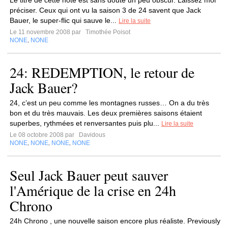
Le titre de cette note est sans doute un peu obscur. Laissez moi
préciser. Ceux qui ont vu la saison 3 de 24 savent que Jack
Bauer, le super-flic qui sauve le...
Lire la suite
Le 11 novembre 2008 par
Timothée Poisot
NONE
NONE
,
24: REDEMPTION, le retour de
Jack Bauer?
24, c’est un peu comme les montagnes russes… On a du très
bon et du très mauvais. Les deux premières saisons étaient
superbes, rythmées et renversantes puis plu...
Lire la suite
Le 08 octobre 2008 par
Davidous
NONE
NONE
NONE
NONE
,
,
,
Seul Jack Bauer peut sauver
l'Amérique de la crise en 24h
Chrono
24h Chrono , une nouvelle saison encore plus réaliste. Previously