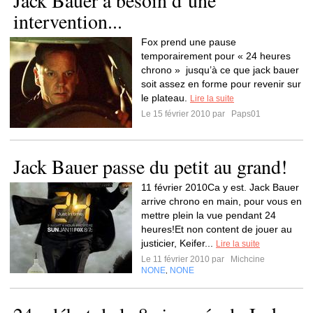
Jack Bauer a besoin d’une
intervention...
Fox prend une pause
temporairement pour « 24 heures
chrono » jusqu’à ce que jack bauer
soit assez en forme pour revenir sur
le plateau.
Lire la suite
Le 15 février 2010 par
Paps01
Jack Bauer passe du petit au grand!
11 février 2010Ca y est. Jack Bauer
arrive chrono en main, pour vous en
mettre plein la vue pendant 24
heures!Et non content de jouer au
justicier, Keifer...
Lire la suite
Le 11 février 2010 par
Michcine
NONE
NONE
,