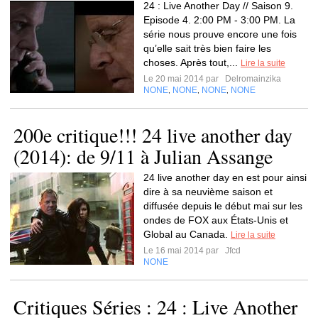
24 : Live Another Day // Saison 9.
Episode 4. 2:00 PM - 3:00 PM. La
série nous prouve encore une fois
qu’elle sait très bien faire les
choses. Après tout,...
Lire la suite
Le 20 mai 2014 par
Delromainzika
NONE
NONE
NONE
NONE
,
,
,
200e critique!!! 24 live another day
(2014): de 9/11 à Julian Assange
24 live another day en est pour ainsi
dire à sa neuvième saison et
diffusée depuis le début mai sur les
ondes de FOX aux États-Unis et
Global au Canada.
Lire la suite
Le 16 mai 2014 par
Jfcd
NONE
Critiques Séries : 24 : Live Another