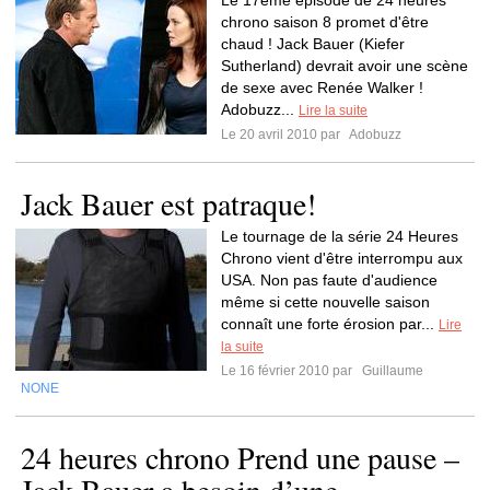
Le 17eme épisode de 24 heures
chrono saison 8 promet d'être
chaud ! Jack Bauer (Kiefer
Sutherland) devrait avoir une scène
de sexe avec Renée Walker !
Adobuzz...
Lire la suite
Le 20 avril 2010 par
Adobuzz
Jack Bauer est patraque!
Le tournage de la série 24 Heures
Chrono vient d'être interrompu aux
USA. Non pas faute d'audience
même si cette nouvelle saison
connaît une forte érosion par...
Lire
la suite
Le 16 février 2010 par
Guillaume
NONE
24 heures chrono Prend une pause –