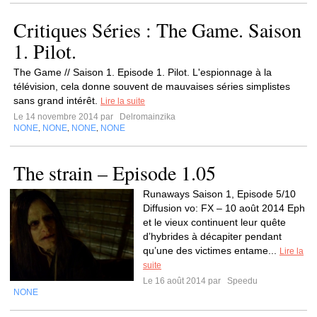
Critiques Séries : The Game. Saison
1. Pilot.
The Game // Saison 1. Episode 1. Pilot. L'espionnage à la
télévision, cela donne souvent de mauvaises séries simplistes
sans grand intérêt.
Lire la suite
Le 14 novembre 2014 par
Delromainzika
NONE
NONE
NONE
NONE
,
,
,
The strain – Episode 1.05
Runaways Saison 1, Episode 5/10
Diffusion vo: FX – 10 août 2014 Eph
et le vieux continuent leur quête
d’hybrides à décapiter pendant
qu’une des victimes entame...
Lire la
suite
Le 16 août 2014 par
Speedu
NONE