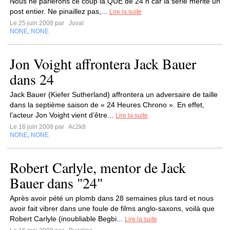
Nous ne parlerons ce coup là QUE de 24 h car la série mérité un
post entier. Ne pinaillez pas,...
Lire la suite
Le 25 juin 2008 par
Juval
NONE
NONE
,
Jon Voight affrontera Jack Bauer
dans 24
Jack Bauer (Kiefer Sutherland) affrontera un adversaire de taille
dans la septième saison de « 24 Heures Chrono ». En effet,
l’acteur Jon Voight vient d’être...
Lire la suite
Le 16 juin 2008 par
Ac2k8
NONE
NONE
,
Robert Carlyle, mentor de Jack
Bauer dans "24"
Après avoir pété un plomb dans 28 semaines plus tard et nous
avoir fait vibrer dans une foule de films anglo-saxons, voilà que
Robert Carlyle (inoubliable Begbi...
Lire la suite