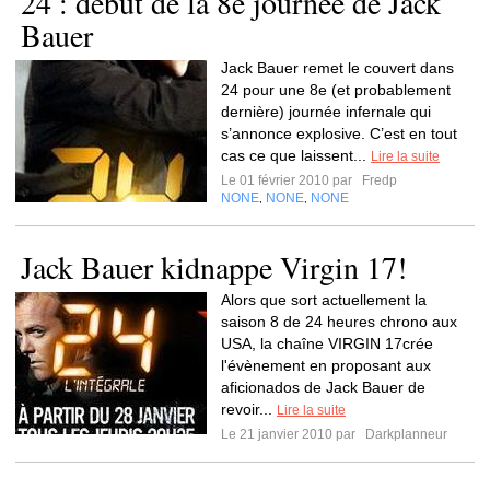
24 : début de la 8e journée de Jack
Bauer
Jack Bauer remet le couvert dans
24 pour une 8e (et probablement
dernière) journée infernale qui
s’annonce explosive. C’est en tout
cas ce que laissent...
Lire la suite
Le 01 février 2010 par
Fredp
NONE
NONE
NONE
,
,
Jack Bauer kidnappe Virgin 17!
Alors que sort actuellement la
saison 8 de 24 heures chrono aux
USA, la chaîne VIRGIN 17crée
l'évènement en proposant aux
aficionados de Jack Bauer de
revoir...
Lire la suite
Le 21 janvier 2010 par
Darkplanneur