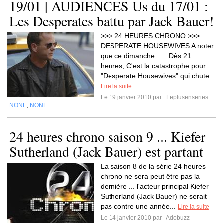
19/01 | AUDIENCES Us du 17/01 :
Les Desperates battu par Jack Bauer!
>>> 24 HEURES CHRONO >>>
DESPERATE HOUSEWIVES A noter
que ce dimanche... ...Dès 21
heures, C'est la catastrophe pour
"Desperate Housewives" qui chute...
Lire la suite
Le 19 janvier 2010 par
Leplusenseries
NONE
NONE
,
24 heures chrono saison 9 ... Kiefer
Sutherland (Jack Bauer) est partant
La saison 8 de la série 24 heures
chrono ne sera peut être pas la
dernière ... l'acteur principal Kiefer
Sutherland (Jack Bauer) ne serait
pas contre une année...
Lire la suite
Le 14 janvier 2010 par
Adobuzz