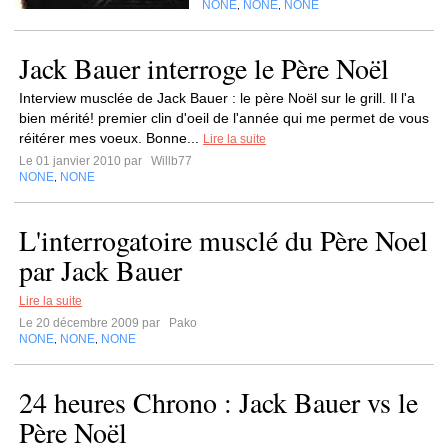
NONE
NONE
NONE
,
,
Jack Bauer interroge le Père Noël
Interview musclée de Jack Bauer : le père Noël sur le grill. Il l'a
bien mérité! premier clin d'oeil de l'année qui me permet de vous
réitérer mes voeux. Bonne...
Lire la suite
Le 01 janvier 2010 par
Willb77
NONE
NONE
,
L'interrogatoire musclé du Père Noel
par Jack Bauer
Lire la suite
Le 20 décembre 2009 par
Pako
NONE
NONE
NONE
,
,
24 heures Chrono : Jack Bauer vs le
Père Noël