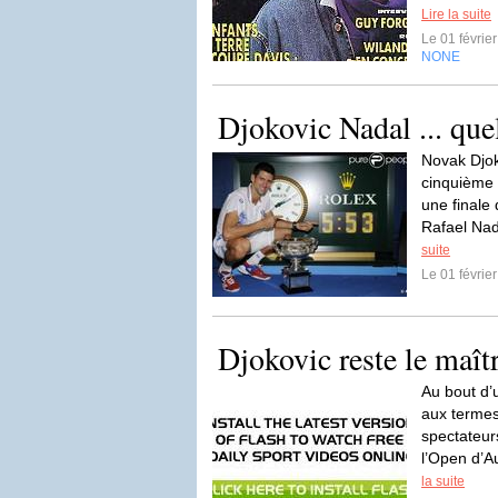
Lire la suite
Le 01 févrie
NONE
Djokovic Nadal ... quel
Novak Djok
cinquième 
une finale
Rafael Nada
suite
Le 01 févrie
Djokovic reste le maît
Au bout d’
aux termes
spectateur
l’Open d’Au
la suite