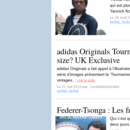
qui est plu
Yannick N
Le 26 août 
NONE
NON
,
adidas Originals Tour
size? UK Exclusive
adidas Originals a fait appel à l’illustr
série d’images présentant le ‘Tournamen
vintages...
Lire la suite
Le 21 mai 2014 par
Lesitedelasneaker
NONE
NONE
,
Federer-Tsonga : Les f
Qui c'est q
deux jours