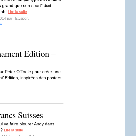
s grand que son sport" dixit
oah!
Lire la suite
2014 par
Etvsport
E
nament Edition –
ateur Peter O’Toole pour créer une
t’ Edition, inspirées des posters
rancs Suisses
ui va faire pleurer Andy dans
 ?
Lire la suite