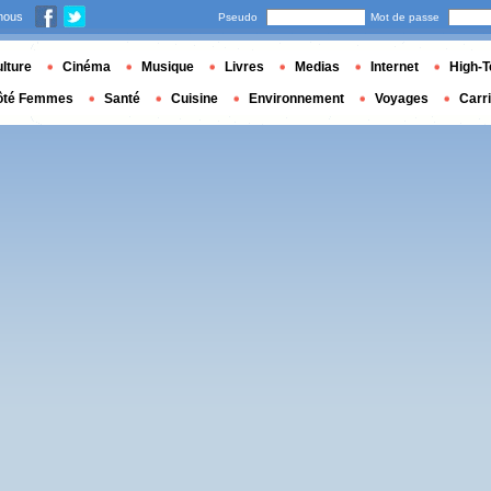
nous
Pseudo
Mot de passe
lture
Cinéma
Musique
Livres
Medias
Internet
High-T
ôté Femmes
Santé
Cuisine
Environnement
Voyages
Carr