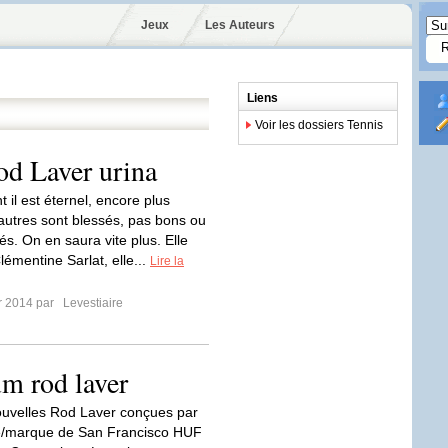
Jeux
Les Auteurs
Liens
Voir les dossiers Tennis
od Laver urina
 il est éternel, encore plus
autres sont blessés, pas bons ou
és. On en saura vite plus. Elle
lémentine Sarlat, elle...
Lire la
er 2014 par
Levestiaire
um rod laver
nouvelles Rod Laver conçues par
ue/marque de San Francisco HUF