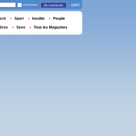
mémorisez
oublié?
Se connecter
ech
Sport
Insolite
People
ières
Sexo
Tous les Magazines