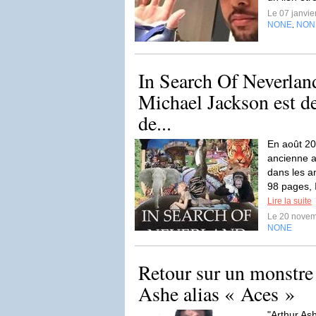
Le 07 janvi
NONE
NON
,
In Search Of Neverla
Michael Jackson est de
de...
En août 20
ancienne a
dans les an
98 pages, 
Lire la suite
Le 20 nove
NONE
Retour sur un monstre
Ashe alias « Aces »
"Arthur Ash