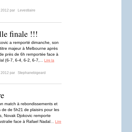
r 2012 par
Levestiaire
le finale !!!
ovic a remporté dimanche, son
titre majeur à Melbourne après
 de près de 6h remportée face à
l (6-7, 6-4, 6-2, 6-7,...
Lire la
r 2012 par
Stephanebigeard
re
un match à rebondissements et
 de de 5h21 de plaisirs pour les
s, Novak Djokovic remporte
stralie face à Rafael Nadal...
Lire