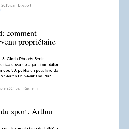
er 2015 par
Etvsport
E
nd: comment
venu propriétaire
13, Gloria Rhoads Berlin,
ctrice devenue agent immobilier
nées 80, publie un petit livre de
In Search Of Neverland, dan...
mbre 2014 par
Rachelmj
 du sport: Arthur
e est l'exemple type de l'athlète