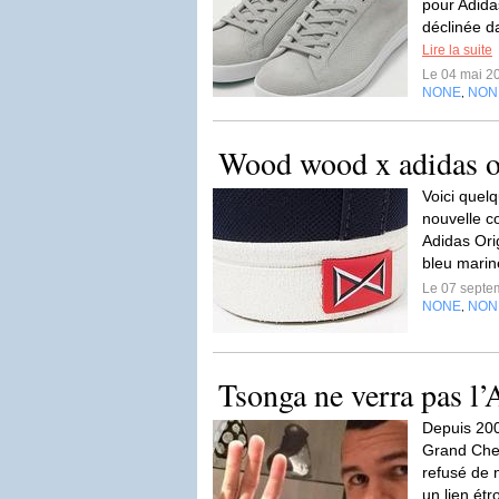
pour Adida
déclinée d
Lire la suite
Le 04 mai 2
NONE
NON
,
Wood wood x adidas or
Voici quelq
nouvelle c
Adidas Ori
bleu mari
Le 07 septe
NONE
NON
,
Tsonga ne verra pas l’
Depuis 2007
Grand Chel
refusé de n
un lien étro