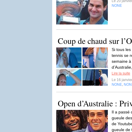
Le 20 janvi
NONE
Coup de chaud sur l’O
Si tous les
tennis se 
semaine à
d’Australie
Lire la suite
Le 16 janvi
NONE
NON
,
Open d’Australie : Pri
Il a passé
gueule des
de Youtube.
gueule de 