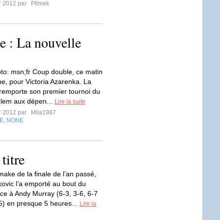
er 2012 par
Ptimek
e : La nouvelle
to: msn;fr Coup double, ce matin
e, pour Victoria Azarenka. La
remporte son premier tournoi du
lem aux dépen...
Lire la suite
er 2012 par
Mila1987
E
NONE
,
titre
make de la finale de l’an passé,
ovic l’a emporté au bout du
ce à Andy Murray (6-3, 3-6, 6-7
-5) en presque 5 heures...
Lire la