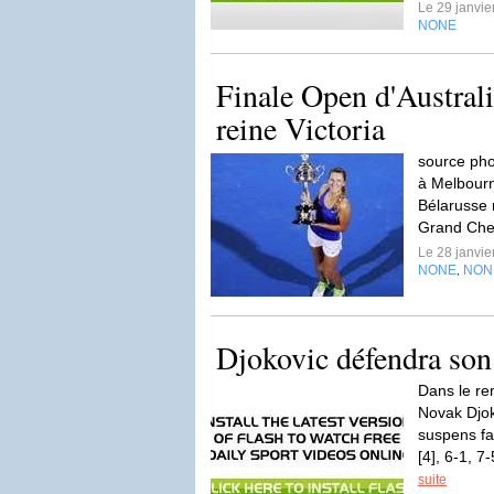
Le 29 janvi
NONE
Finale Open d'Australi
reine Victoria
source pho
à Melbourn
Bélarusse 
Grand Che
Le 28 janvi
NONE
NON
,
Djokovic défendra son 
Dans le re
Novak Djok
suspens fa
[4], 6-1, 7
suite