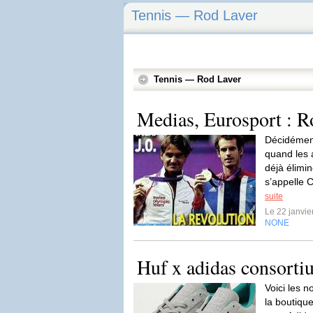
Tennis — Rod Laver
Tennis — Rod Laver
Medias, Eurosport : R
Décidément
quand les 
déjà élimin
s’appelle C
suite
Le 22 janvi
NONE
Huf x adidas consorti
Voici les 
la boutiq