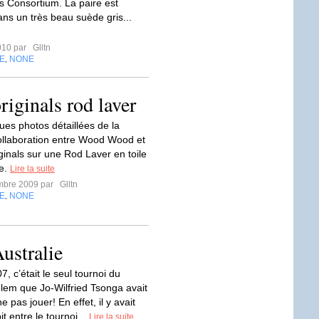
s Consortium. La paire est
ans un très beau suède gris...
010 par
Glltn
E
NONE
,
iginals rod laver
ues photos détaillées de la
ollaboration entre Wood Wood et
ginals sur une Rod Laver en toile
ne.
Lire la suite
mbre 2009 par
Glltn
E
NONE
,
Australie
, c’était le seul tournoi du
em que Jo-Wilfried Tsonga avait
e pas jouer! En effet, il y avait
it entre le tournoi...
Lire la suite