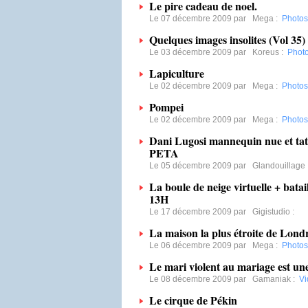
Le pire cadeau de noel.
Le 07 décembre 2009 par
Mega
:
Photos 
Quelques images insolites (Vol 35)
Le 03 décembre 2009 par
Koreus
:
Photo
Lapiculture
Le 02 décembre 2009 par
Mega
:
Photos 
Pompei
Le 02 décembre 2009 par
Mega
:
Photos 
Dani Lugosi mannequin nue et tato
PETA
Le 05 décembre 2009 par
Glandouillage
La boule de neige virtuelle + batai
13H
Le 17 décembre 2009 par
Gigistudio
:
La maison la plus étroite de Lond
Le 06 décembre 2009 par
Mega
:
Photos 
Le mari violent au mariage est une
Le 08 décembre 2009 par
Gamaniak
:
Vi
Le cirque de Pékin