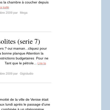
s la chambre à coucher depuis
la suite
mbre 2009 par
Mega
olites (serie 7)
rs ? oui maman...cliquez pour
a bonne planque Attention la
trictions budgetaires Pour ne
r Tant que le pétrole...
Lire la
mbre 2009 par
Gigistudio
moitié de la ville de Venise était
aux lundi après le passage d'une
n combinée à un phénomène