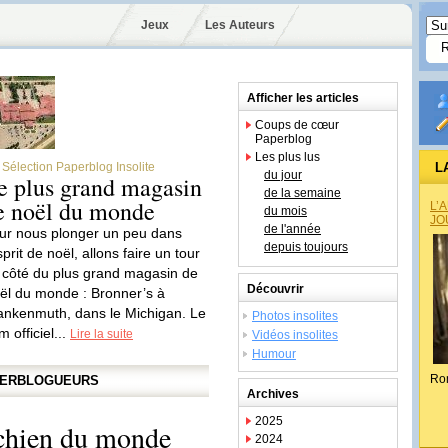
Jeux
Les Auteurs
Afficher les articles
Coups de cœur
Paperblog
Les plus lus
Sélection Paperblog Insolite
L
du jour
e plus grand magasin
de la semaine
e noël du monde
L’
du mois
JO
de l'année
ur nous plonger un peu dans
depuis toujours
sprit de noël, allons faire un tour
 côté du plus grand magasin de
Découvrir
ël du monde : Bronner’s à
ankenmuth, dans le Michigan. Le
Photos insolites
 officiel...
Lire la suite
Vidéos insolites
Humour
Ro
APERBLOGUEURS
Archives
2025
 chien du monde
2024