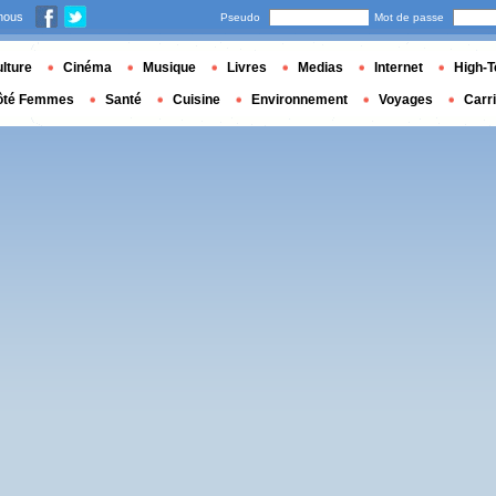
nous
Pseudo
Mot de passe
lture
Cinéma
Musique
Livres
Medias
Internet
High-T
ôté Femmes
Santé
Cuisine
Environnement
Voyages
Carr