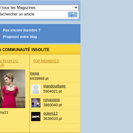
Pas encore membre ?
Proposez votre blog
A COMMUNAUTÉ INSOLITE
AUTEUR DU
TOP MEMBRES
UR
mega
6939868 pt
glandouillage
5904021 pt
roiyassine
3860040 pt
my21
golem13
3639033 pt