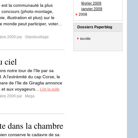
février 2009
est la communauté la plus
janvier 2009
e concours (photo-montage,
2008
e, illustration et plus) sur le
e monde peut participer, voter...
Dossiers Paperblog
mbre 2009 par
Glandouillage
insolite
 ciel
 notre tour de l'île par sa
. A l'extrémité du cap Corse, le
hare de l'île de Giraglia annonce
 et aux voyageurs...
Lire la suite
mbre 2009 par
Mega
te dans la chambre
ien conserve le cadavre de sa