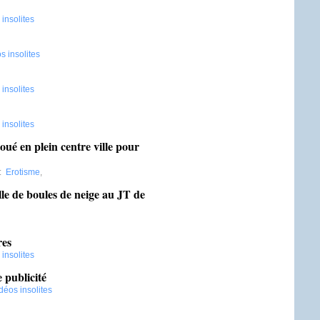
insolites
s insolites
insolites
insolites
ué en plein centre ville pour
:
Erotisme
,
lle de boules de neige au JT de
res
insolites
 publicité
déos insolites