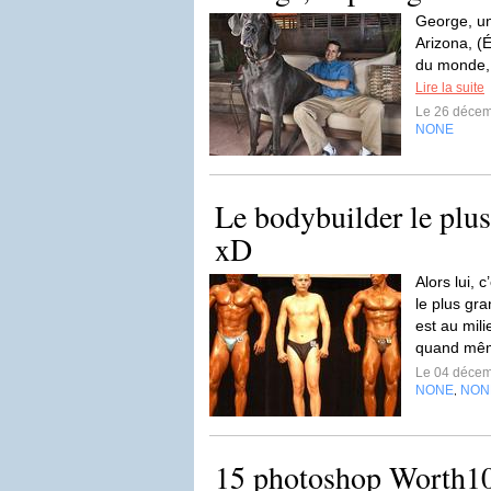
George, un
Arizona, (É
du monde, 
Lire la suite
Le 26 déce
NONE
Le bodybuilder le plu
xD
Alors lui, 
le plus gra
est au milie
quand mêm
Le 04 déce
NONE
NON
,
15 photoshop Worth1