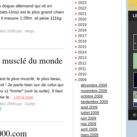
2023
 dogue allemand qui vit en
2022
tats-Unis) est le plus grand chien
2021
L
il mesure 1.09m. et pèse 111kg.
2020
2019
2018
mbre 2009 par
Mega
2017
2016
2015
2014
s musclé du monde
2013
2012
2011
2010
c’est le plus musclé, le plus beau,
2009
nd ! Je parle bien sur de celui qui
décembre 2009
u x) *ironie* (voir la suite). Il faut
novembre 2009
octobre 2009
e le...
Lire la suite
septembre 2009
mbre 2009 par
Guiltyr
août 2009
E
juillet 2009
juin 2009
mai 2009
000.com
avril 2009
mars 2009