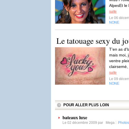
AlpesEt le
suite
Le 06 déce
NONE
Le tatouage sexy du jo
T'en as d'
mais moi, 
ventre ple
clairsemé,
suite
Le 09 déce
NONE
POUR ALLER PLUS LOIN
bateaux luxe
Le 02 décembre 2009 par
Mega
:
Photos 