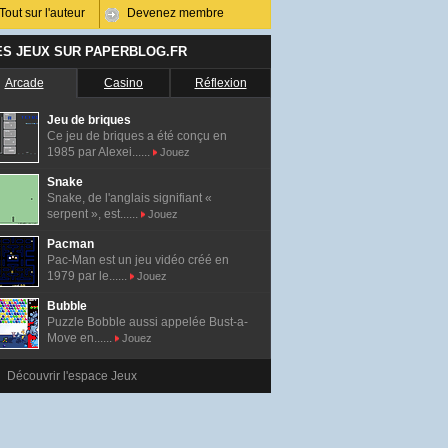
Tout sur l'auteur
Devenez membre
ES JEUX SUR PAPERBLOG.FR
Arcade
Casino
Réflexion
Jeu de briques
Ce jeu de briques a été conçu en
1985 par Alexei......
Jouez
Snake
Snake, de l'anglais signifiant «
serpent », est......
Jouez
Pacman
Pac-Man est un jeu vidéo créé en
1979 par le......
Jouez
Bubble
Puzzle Bobble aussi appelée Bust-a-
Move en......
Jouez
Découvrir l'espace Jeux