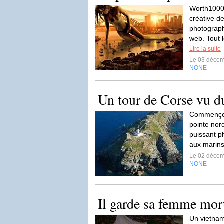
Worth1000 
créative d
photographi
web. Tout l
Lire la suite
Le 03 déce
NONE
Un tour de Corse vu du
Commençons
pointe nord
puissant p
aux marins
Le 02 déce
NONE
Il garde sa femme mor
Un vietnam