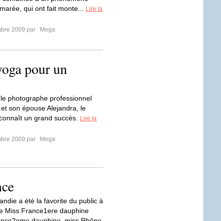
marée, qui ont fait monte...
Lire la
mbre 2009 par
Mega
yoga pour un
le photographe professionnel
 et son épouse Alejandra, le
 connaît un grand succès.
Lire la
mbre 2009 par
Mega
nce
ndie a été la favorite du public à
 de Miss France1ere dauphine
ence2eme dauphine, miss Rhône