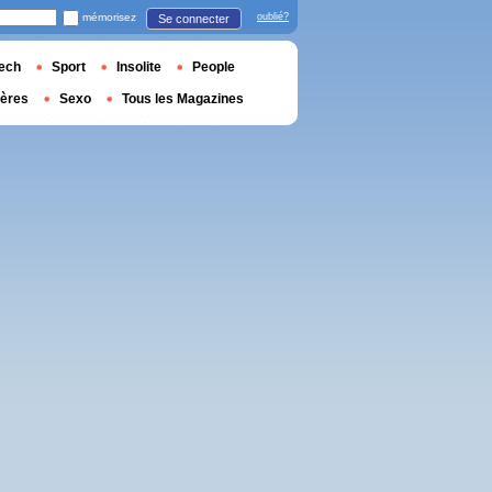
mémorisez
oublié?
Se connecter
ech
Sport
Insolite
People
ières
Sexo
Tous les Magazines