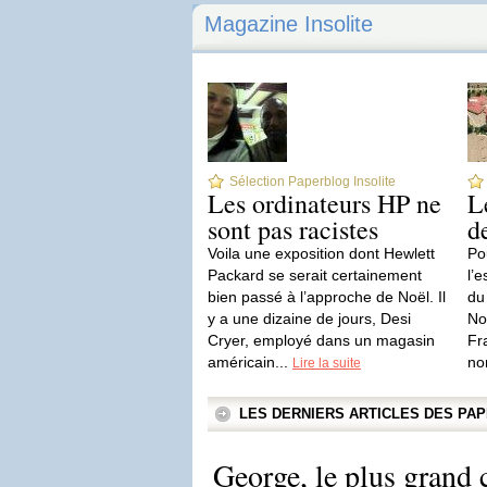
Magazine Insolite
Sélection Paperblog Insolite
Les ordinateurs HP ne
L
sont pas racistes
d
Voila une exposition dont Hewlett
Po
Packard se serait certainement
l’e
bien passé à l’approche de Noël. Il
du
y a une dizaine de jours, Desi
No
Cryer, employé dans un magasin
Fr
américain...
nom
Lire la suite
LES DERNIERS ARTICLES DES P
George, le plus grand