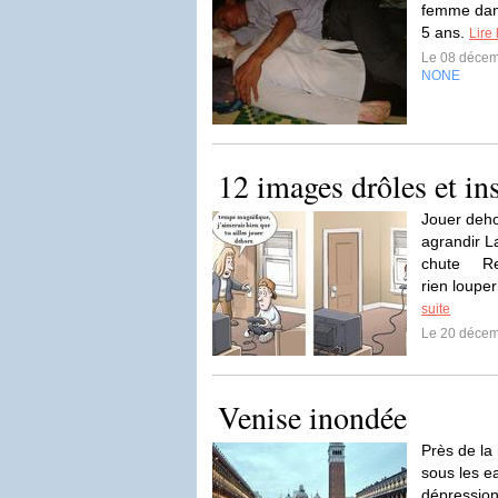
femme dan
5 ans.
Lire 
Le 08 déce
NONE
12 images drôles et ins
Jouer deho
agrandir L
chute Res
rien loupe
suite
Le 20 déce
Venise inondée
Près de la 
sous les e
dépressio