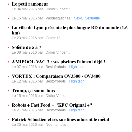
Le petit ramoneur
Le 04 mai 2016 par
Didier Vincent
:
Le 15 mai 2016 par
Pasdesquiches
:
Sexo
,
Sexualité
La ville de Lyon présente le plus longue BD du monde (1,6
km)
Le 23 mai 2016 par
Golem13
:
Solène de 5 à 7
Le 08 mai 2016 par
Didier Vincent
:
AMIPOOL VAC 3 : vos piscines l'aiment déjà !
Le 07 mai 2016 par
Bestofrobots
:
High tech
,
VORTEX : Comparaison OV3300 - OV3400
Le 12 mai 2016 par
Bestofrobots
:
High tech
,
Trump, ça sonne faux
Le 15 mai 2016 par
Didier Vincent
:
Robots + Fast Food = "KFC Original +"
Le 21 mai 2016 par
Bestofrobots
:
High tech
,
Patrick Sébastien et ses sardines adorent le métal
Le 25 mai 2016 par
Neomaniacs
: