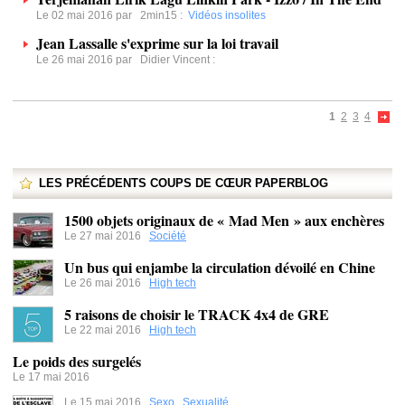
Le 02 mai 2016 par
2min15
:
Vidéos insolites
Jean Lassalle s'exprime sur la loi travail
Le 26 mai 2016 par
Didier Vincent
:
1
2
3
4
LES PRÉCÉDENTS COUPS DE CŒUR PAPERBLOG
1500 objets originaux de « Mad Men » aux enchères
Le 27 mai 2016
Société
Un bus qui enjambe la circulation dévoilé en Chine
Le 26 mai 2016
High tech
5 raisons de choisir le TRACK 4x4 de GRE
Le 22 mai 2016
High tech
Le poids des surgelés
Le 17 mai 2016
Le 15 mai 2016
Sexo
,
Sexualité