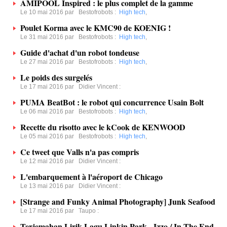
AMIPOOL Inspired : le plus complet de la gamme
Le 10 mai 2016 par
Bestofrobots
:
High tech
,
Poulet Korma avec le KMC90 de KOENIG !
Le 31 mai 2016 par
Bestofrobots
:
High tech
,
Guide d'achat d'un robot tondeuse
Le 27 mai 2016 par
Bestofrobots
:
High tech
,
Le poids des surgelés
Le 17 mai 2016 par
Didier Vincent
:
PUMA BeatBot : le robot qui concurrence Usain Bolt
Le 06 mai 2016 par
Bestofrobots
:
High tech
,
Recette du risotto avec le kCook de KENWOOD
Le 05 mai 2016 par
Bestofrobots
:
High tech
,
Ce tweet que Valls n'a pas compris
Le 12 mai 2016 par
Didier Vincent
:
L'embarquement à l'aéroport de Chicago
Le 13 mai 2016 par
Didier Vincent
:
[Strange and Funky Animal Photography] Junk Seafood
Le 17 mai 2016 par
Taupo
:
Terjemahan Lirik Lagu Linkin Park - Izzo / In The End