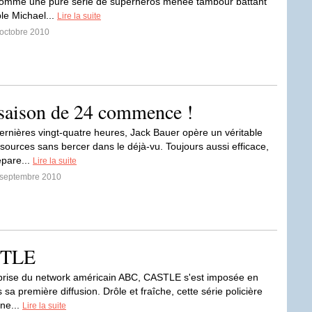
comme une pure série de superhéros menée tambour battant
ple Michael...
Lire la suite
 octobre 2010
e saison de 24 commence !
ernières vingt-quatre heures, Jack Bauer opère un véritable
 sources sans bercer dans le déjà-vu. Toujours aussi efficace,
épare...
Lire la suite
7 septembre 2010
ASTLE
rise du network américain ABC, CASTLE s'est imposée en
sa première diffusion. Drôle et fraîche, cette série policière
une...
Lire la suite