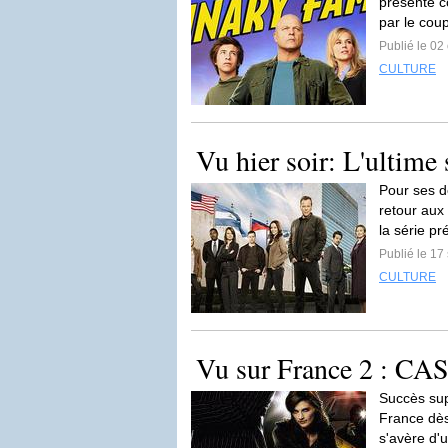
présente 
par le cou
Publié le 02
CULTURE
Vu hier soir: L'ultim
Pour ses d
retour aux
la série pr
Publié le 1
CULTURE
Vu sur France 2 : C
Succès sup
France dès 
s'avère d'