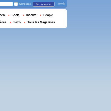
mémorisez
oublié?
Se connecter
ech
Sport
Insolite
People
ières
Sexo
Tous les Magazines