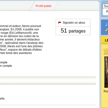
Profil public
Signaler un abus
ionnel et auteur, Alexis poursuit
51
anglais. En 2006, il publie son
partages
 rouge (Ed.LeManuscrit), une
rne en dérision les codes de la
me année, il devient rédacteur
L
s" , spécialisé dans l'analyse des
2008, Alexis est l'une des plûmes
e-feux", espace de débats d'idées
L’
premier tome des aventures
JO
compte
son compte
Ro
elle.