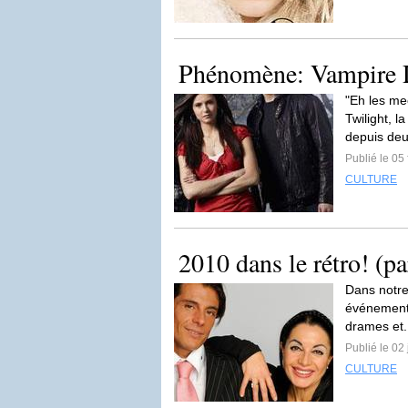
Phénomène: Vampire D
"Eh les me
Twilight, 
depuis deu
Publié le 05 
CULTURE
2010 dans le rétro! (pa
Dans notre
événements 
drames et.
Publié le 02
CULTURE