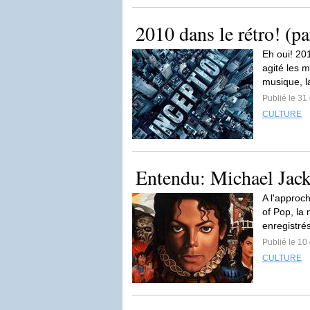
2010 dans le rétro! (pa
Eh oui! 20
agité les m
musique, l
Publié le 3
CULTURE
Entendu: Michael Jack
A l'approch
of Pop, la 
enregistrés
Publié le 1
CULTURE