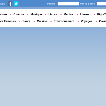
nous
Pseudo
Mot de passe
lture
Cinéma
Musique
Livres
Medias
Internet
High-T
ôté Femmes
Santé
Cuisine
Environnement
Voyages
Carr