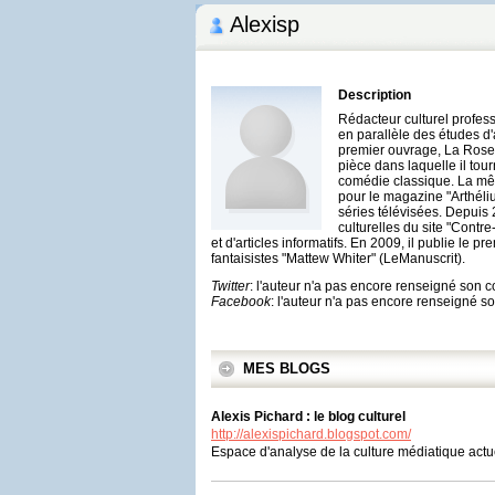
Alexisp
Description
Rédacteur culturel profess
en parallèle des études d'
premier ouvrage, La Rose
pièce dans laquelle il tou
comédie classique. La mê
pour le magazine "Arthéliu
séries télévisées. Depuis 
culturelles du site "Contr
et d'articles informatifs. En 2009, il publie le 
fantaisistes "Mattew Whiter" (LeManuscrit).
Twitter
: l'auteur n'a pas encore renseigné son 
Facebook
: l'auteur n'a pas encore renseigné 
MES BLOGS
Alexis Pichard : le blog culturel
http://alexispichard.blogspot.com/
Espace d'analyse de la culture médiatique actu