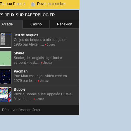
Tout sur l'auteur
Devenez membre
ES JEUX SUR PAPERBLOG.FR
Arcade
Casino
Réflexion
Jeu de briques
Ce jeu de briques a été conçu en
1985 par Alexei......
Jouez
Snake
Snake, de l'anglais signifiant «
serpent », est......
Jouez
Pacman
Pac-Man est un jeu vidéo créé en
1979 par le......
Jouez
Bubble
Puzzle Bobble aussi appelée Bust-a-
Move en......
Jouez
Découvrir l'espace Jeux