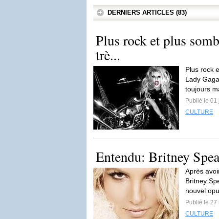
DERNIERS ARTICLES (83)
Plus rock et plus som
trè...
Plus rock 
Lady Gaga,
toujours ma
Publié le 01
CULTURE
Entendu: Britney Spea
Après avoi
Britney Sp
nouvel op
Publié le 27
CULTURE