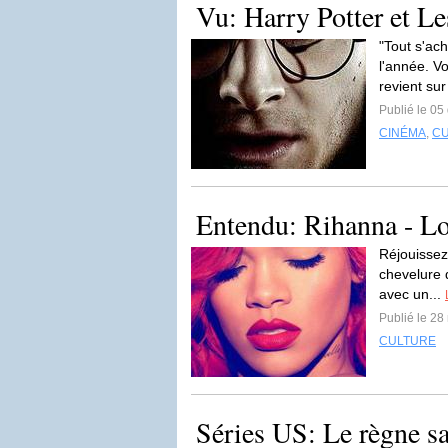
Vu: Harry Potter et Le
"Tout s'ach
l'année. V
revient sur
Publié le 0
CINÉMA
,
C
Entendu: Rihanna - L
Réjouissez
chevelure d
avec un...
Publié le 2
CULTURE
Séries US: Le règne sa