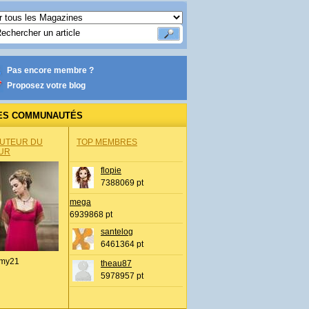
Pas encore membre ?
Proposez votre blog
ES COMMUNAUTÉS
AUTEUR DU
TOP MEMBRES
UR
flopie
7388069 pt
mega
6939868 pt
santelog
6461364 pt
my21
theau87
5978957 pt