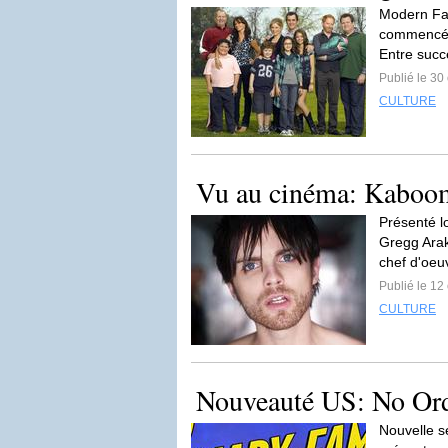
Modern Fam
commencé 
Entre succ
Publié le 30
CULTURE
Vu au cinéma: Kaboo
Présenté lo
Gregg Arak
chef d'oeu
Publié le 12
CULTURE
Nouveauté US: No Ord
Nouvelle s