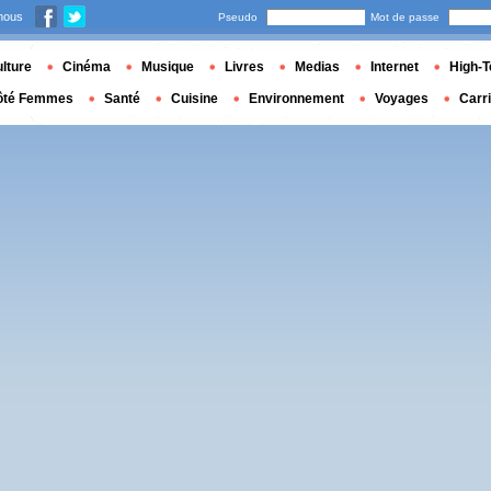
nous
Pseudo
Mot de passe
lture
Cinéma
Musique
Livres
Medias
Internet
High-T
ôté Femmes
Santé
Cuisine
Environnement
Voyages
Carr