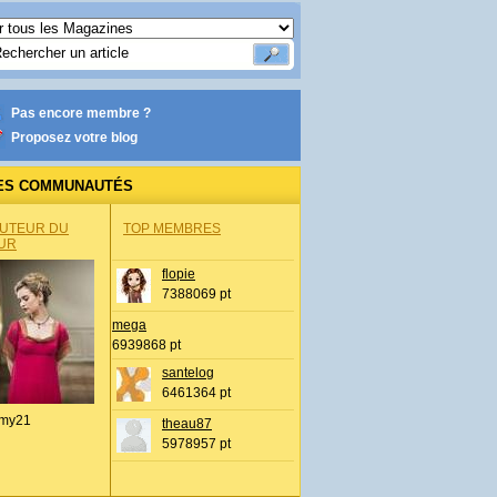
Pas encore membre ?
Proposez votre blog
ES COMMUNAUTÉS
AUTEUR DU
TOP MEMBRES
UR
flopie
7388069 pt
mega
6939868 pt
santelog
6461364 pt
my21
theau87
5978957 pt