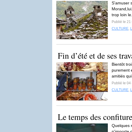
S'amuser s
Morand,lui
trop loin le
Publié le 21
CULTURE
,
Fin d’été et de ses tra
Bientôt tro
purement e
amitiés qui
Publié le 04
CULTURE
,
Le temps des confitures
Quelques r
n'importe o