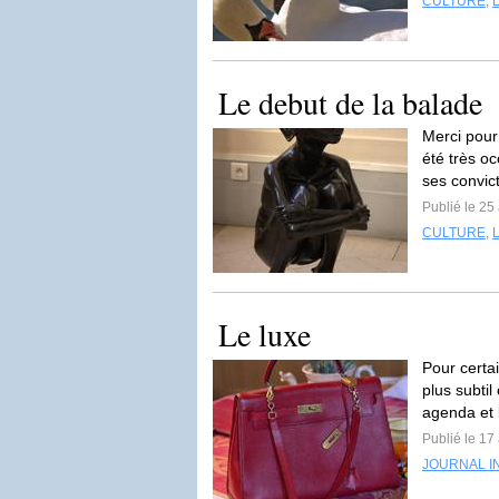
CULTURE
,
Le debut de la balade
Merci pou
été très o
ses convict
Publié le 25 
CULTURE
,
Le luxe
Pour certa
plus subti
agenda et 
Publié le 17 
JOURNAL I