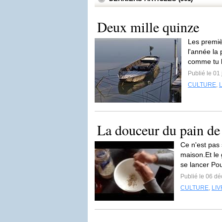
Deux mille quinze
Les premiè
l'année la
comme tu l
Publié le 01
CULTURE
,
La douceur du pain de
Ce n'est pas
maison.Et le 
se lancer Pou
Publié le 06 d
CULTURE
,
LI