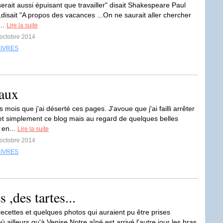
erait aussi épuisant que travailler" disait Shakespeare Paul
,disait "A propos des vacances ...On ne saurait aller chercher
...
Lire la suite
 octobre 2014
LIVRES
vaux
is mois que j'ai déserté ces pages. J'avoue que j'ai failli arrêter
t simplement ce blog mais au regard de quelques belles
 en...
Lire la suite
 octobre 2014
LIVRES
 ,des tartes...
ecettes et quelques photos qui auraient pu être prises
ù,ailleurs qu'à Venise Notre aîné est arrivé l'autre jour les bras