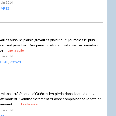
 juin 2014
LIVRES
ail,et aussi le plaisir ,travail et plaisir que j'ai mêlés le plus
ement possible. Des pérégrinations dont vous reconnaitrez
de...
Lire la suite
 juin 2014
NTIME
,
VOYAGES
etions arrêtés quai d'Orléans les pieds dans l'eau là deux
ttendaient "Comme fièrement et avec complaisance la tête et
meuvent…"...
Lire la suite
 mai 2014