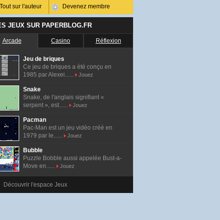
Tout sur l'auteur
Devenez membre
ES JEUX SUR PAPERBLOG.FR
Arcade
Casino
Réflexion
Jeu de briques
Ce jeu de briques a été conçu en
1985 par Alexei......
Jouez
Snake
Snake, de l'anglais signifiant «
serpent », est......
Jouez
Pacman
Pac-Man est un jeu vidéo créé en
1979 par le......
Jouez
Bubble
Puzzle Bobble aussi appelée Bust-a-
Move en......
Jouez
Découvrir l'espace Jeux