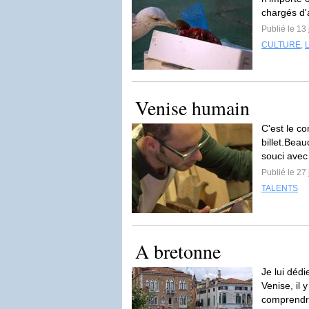
chargés d'a
Publié le 13 
CULTURE
,
Venise humain
C'est le co
billet.Beau
souci avec
Publié le 27
TALENTS
A bretonne
Je lui dédi
Venise, il 
comprendr