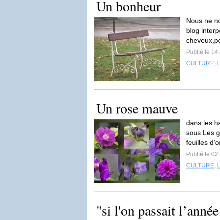
Un bonheur
Nous ne no
blog interp
cheveux,pe
Publié le 1
CULTURE
,
Un rose mauve
dans les h
sous Les g
feuilles d’o
Publié le 0
CULTURE
,
"si l'on passait l’anné