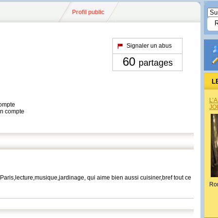
Profil public
Signaler un abus
60
partages
L
L’
compte
JO
son compte
ris,lecture,musique,jardinage, qui aime bien aussi cuisiner,bref tout ce
Ro