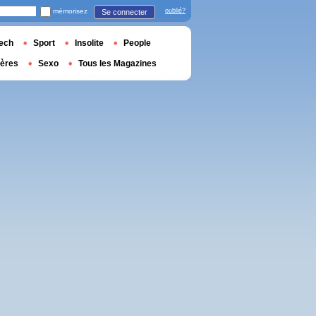
mémorisez
oublié?
Se connecter
ech
Sport
Insolite
People
ières
Sexo
Tous les Magazines