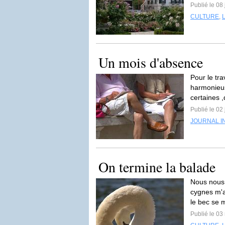
Publié le 08
CULTURE
,
Un mois d'absence
Pour le trav
harmonieus
certaines ,
Publié le 02
JOURNAL I
On termine la balade
Nous nous 
cygnes m'a
le bec se 
Publié le 03