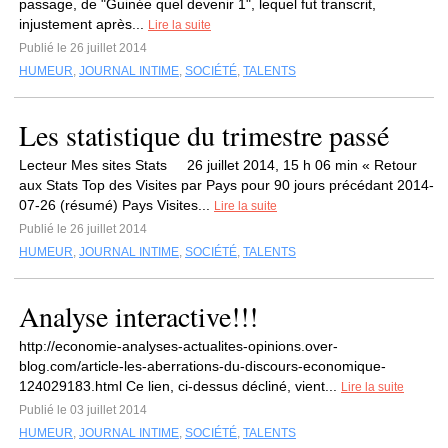
passage, de "Guinée quel devenir 1", lequel fut transcrit,
injustement après...
Lire la suite
Publié le 26 juillet 2014
HUMEUR
,
JOURNAL INTIME
,
SOCIÉTÉ
,
TALENTS
Les statistique du trimestre passé
Lecteur Mes sites Stats 26 juillet 2014, 15 h 06 min « Retour
aux Stats Top des Visites par Pays pour 90 jours précédant 2014-
07-26 (résumé) Pays Visites...
Lire la suite
Publié le 26 juillet 2014
HUMEUR
,
JOURNAL INTIME
,
SOCIÉTÉ
,
TALENTS
Analyse interactive!!!
http://economie-analyses-actualites-opinions.over-
blog.com/article-les-aberrations-du-discours-economique-
124029183.html Ce lien, ci-dessus décliné, vient...
Lire la suite
Publié le 03 juillet 2014
HUMEUR
,
JOURNAL INTIME
,
SOCIÉTÉ
,
TALENTS