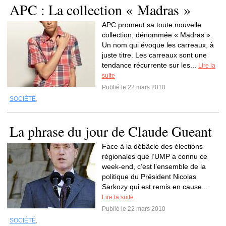
APC : La collection « Madras »
APC promeut sa toute nouvelle
collection, dénommée « Madras ».
Un nom qui évoque les carreaux, à
juste titre. Les carreaux sont une
tendance récurrente sur les...
Lire la
suite
Publié le 22 mars 2010
SOCIÉTÉ
,
La phrase du jour de Claude Gueant
Face à la débâcle des élections
régionales que l’UMP a connu ce
week-end, c’est l’ensemble de la
politique du Président Nicolas
Sarkozy qui est remis en cause...
Lire la suite
Publié le 22 mars 2010
SOCIÉTÉ
,