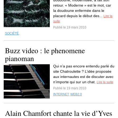
doudoune, modernisée, a fait son
retour. « Moderne » est le mot, car
la doudoune enfermée dans le
placard depuis le début des...
Lire la
suite
Publié le 19 mars 2010
SOCIÉTÉ
,
Buzz video : le phenomene
pianoman
Qui n’a pas encore entendu parlé du
site Chatroulette ? L’idée proposée
aux internautes est de discuter avec
n’importe qui sur un chat.
Lire la suite
Publié le 19 mars 2010
INTERNET
,
WEB2.0
Alain Chamfort chante la vie d’Yves