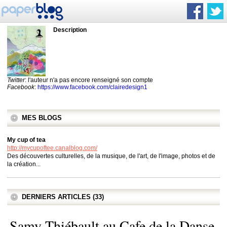
Description
Twitter
: l'auteur n'a pas encore renseigné son compte
Facebook
:
https://www.facebook.com/clairedesign1
MES BLOGS
My cup of tea
http://mycupoftee.canalblog.com/
Des découvertes culturelles, de la musique, de l'art, de l'image, photos et de
la création...
DERNIERS ARTICLES (33)
Samy Thiébault au Cafe de la Danse