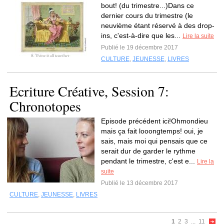
bout! (du trimestre...)Dans ce
dernier cours du trimestre (le
neuvième étant réservé à des drop-
ins, c'est-à-dire que les...
Lire la suite
Publié le 19 décembre 2017
CULTURE
,
JEUNESSE
,
LIVRES
Ecriture Créative, Session 7:
Chronotopes
Episode précédent ici!Ohmondieu
mais ça fait looongtemps! oui, je
sais, mais moi qui pensais que ce
serait dur de garder le rythme
pendant le trimestre, c'est e...
Lire la
suite
Publié le 13 décembre 2017
CULTURE
,
JEUNESSE
,
LIVRES
1
2
3
...
11