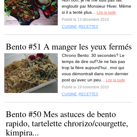
Non non, je ne me suis pas fait
engloutir par Monsieur Hiver. Même
si il a tenté plus...
Lire la suite
Publié le 13 décembre 2010
CUISINE
,
RECETTES
Bento #51 A manger les yeux fermés
Chrono Bento: 30 secondes? Le
temps de dire ouf?Je ne fais pas
trop la fière aujourd'hui...moi qui
vous démontrait dans mon dernier
post qu'avec un peu...
Lire la suite
Publié le 19 novembre 2010
CUISINE
,
RECETTES
Bento #50 Mes astuces de bento
rapido, tartelette chrorizo/courgette,
kimpira...