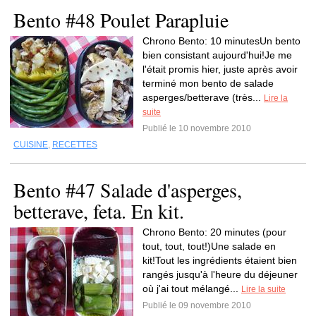
Bento #48 Poulet Parapluie
Chrono Bento: 10 minutesUn bento
bien consistant aujourd'hui!Je me
l'était promis hier, juste après avoir
terminé mon bento de salade
asperges/betterave (très...
Lire la
suite
Publié le 10 novembre 2010
CUISINE
,
RECETTES
Bento #47 Salade d'asperges,
betterave, feta. En kit.
Chrono Bento: 20 minutes (pour
tout, tout, tout!)Une salade en
kit!Tout les ingrédients étaient bien
rangés jusqu'à l'heure du déjeuner
où j'ai tout mélangé...
Lire la suite
Publié le 09 novembre 2010