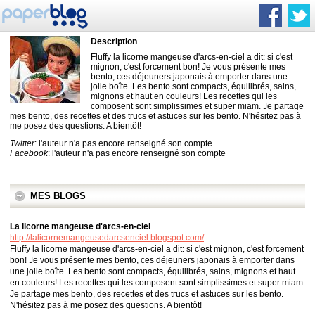
Description
Fluffy la licorne mangeuse d'arcs-en-ciel a dit: si c'est
mignon, c'est forcement bon! Je vous présente mes
bento, ces déjeuners japonais à emporter dans une
jolie boîte. Les bento sont compacts, équilibrés, sains,
mignons et haut en couleurs! Les recettes qui les
composent sont simplissimes et super miam. Je partage
mes bento, des recettes et des trucs et astuces sur les bento. N'hésitez pas à
me posez des questions. A bientôt!
Twitter
: l'auteur n'a pas encore renseigné son compte
Facebook
: l'auteur n'a pas encore renseigné son compte
MES BLOGS
La licorne mangeuse d'arcs-en-ciel
http://lalicornemangeusedarcsenciel.blogspot.com/
Fluffy la licorne mangeuse d'arcs-en-ciel a dit: si c'est mignon, c'est forcement
bon! Je vous présente mes bento, ces déjeuners japonais à emporter dans
une jolie boîte. Les bento sont compacts, équilibrés, sains, mignons et haut
en couleurs! Les recettes qui les composent sont simplissimes et super miam.
Je partage mes bento, des recettes et des trucs et astuces sur les bento.
N'hésitez pas à me posez des questions. A bientôt!