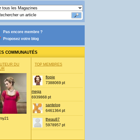
Pas encore membre ?
Proposez votre blog
ES COMMUNAUTÉS
AUTEUR DU
TOP MEMBRES
UR
flopie
7388069 pt
mega
6939868 pt
santelog
6461364 pt
my21
theau87
5978957 pt