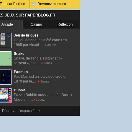
Tout sur l'auteur
Devenez membre
ES JEUX SUR PAPERBLOG.FR
Arcade
Casino
Réflexion
Jeu de briques
Ce jeu de briques a été conçu en
1985 par Alexei......
Jouez
Snake
Snake, de l'anglais signifiant «
serpent », est......
Jouez
Pacman
Pac-Man est un jeu vidéo créé en
1979 par le......
Jouez
Bubble
Puzzle Bobble aussi appelée Bust-a-
Move en......
Jouez
Découvrir l'espace Jeux