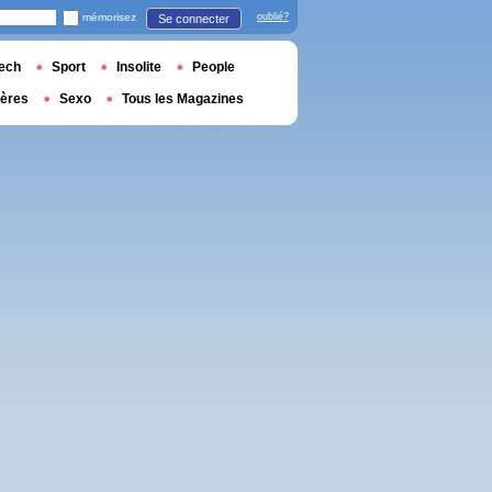
mémorisez
oublié?
Se connecter
ech
Sport
Insolite
People
ières
Sexo
Tous les Magazines