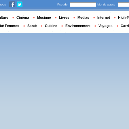
nous
Pseudo
Mot de passe
lture
Cinéma
Musique
Livres
Medias
Internet
High-T
ôté Femmes
Santé
Cuisine
Environnement
Voyages
Carr