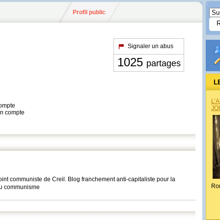
Profil public
Signaler un abus
1025
partages
L
L’
compte
JO
son compte
int communiste de Creil. Blog franchement anti-capitaliste pour la
Ro
n du communisme