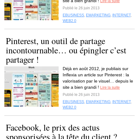
site a bien grandi !
Lire la suite
Publié le 26 juin 2013
EBUSINESS
,
EMARKETING
,
INTERNET
,
WEB2.0
Pinterest, un outil de partage
incontournable… ou épingler c’est
partager !
Déjà en août 2012, je publiais sur
Inflexia un article sur Pinterest : la
valorisation par le visuel… depuis le
site a bien grandi !
Lire la suite
Publié le 26 juin 2013
EBUSINESS
,
EMARKETING
,
INTERNET
,
WEB2.0
Facebook, le prix des actus
sponsorisées à la tête du client ?