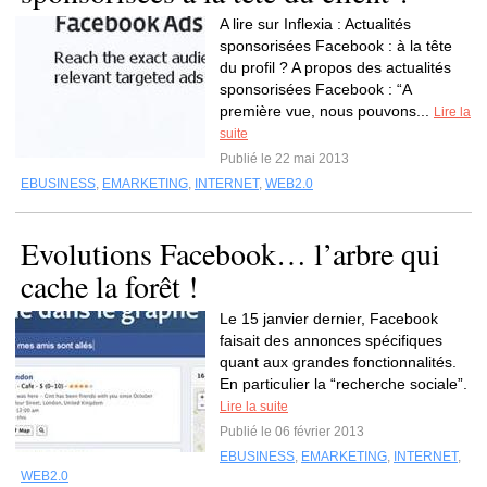
A lire sur Inflexia : Actualités
sponsorisées Facebook : à la tête
du profil ? A propos des actualités
sponsorisées Facebook : “A
première vue, nous pouvons...
Lire la
suite
Publié le 22 mai 2013
EBUSINESS
,
EMARKETING
,
INTERNET
,
WEB2.0
Evolutions Facebook… l’arbre qui
cache la forêt !
Le 15 janvier dernier, Facebook
faisait des annonces spécifiques
quant aux grandes fonctionnalités.
En particulier la “recherche sociale”.
Lire la suite
Publié le 06 février 2013
EBUSINESS
,
EMARKETING
,
INTERNET
,
WEB2.0