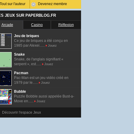
Tout sur l'auteur
Devenez membre
ES JEUX SUR PAPERBLOG.FR
Arcade
Casino
Réflexion
Jeu de briques
Ce jeu de briques a été conçu en
1985 par Alexei......
Jouez
Snake
Snake, de l'anglais signifiant «
serpent », est......
Jouez
Pacman
Pac-Man est un jeu vidéo créé en
1979 par le......
Jouez
Bubble
Puzzle Bobble aussi appelée Bust-a-
Move en......
Jouez
Découvrir l'espace Jeux