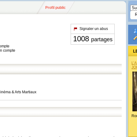
Profil public
Signaler un abus
1008
partages
compte
son compte
L
L’
JO
Cinéma & Arts Martiaux
Ro