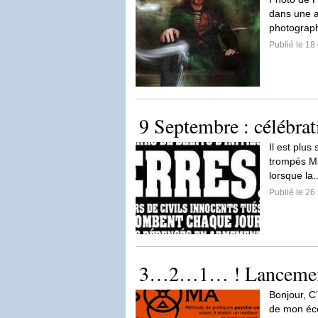
dans une a
photograph
Publié le 1
9 Septembre : célébrat
Il est plus
trompés Ma
lorsque la.
Publié le 2
3…2…1… ! Lanceme
Bonjour, C
de mon éco