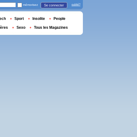
mémorisez
oublié?
Se connecter
ech
Sport
Insolite
People
ières
Sexo
Tous les Magazines