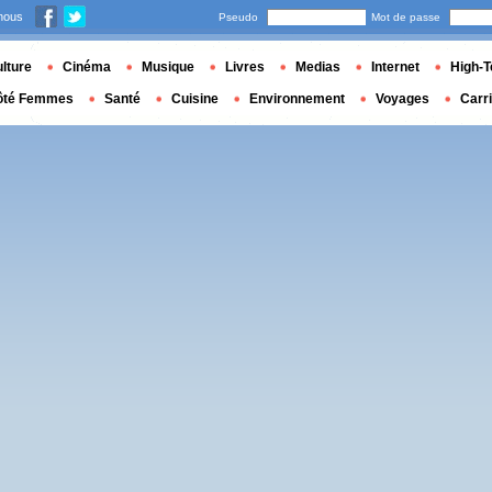
nous
Pseudo
Mot de passe
lture
Cinéma
Musique
Livres
Medias
Internet
High-T
ôté Femmes
Santé
Cuisine
Environnement
Voyages
Carr