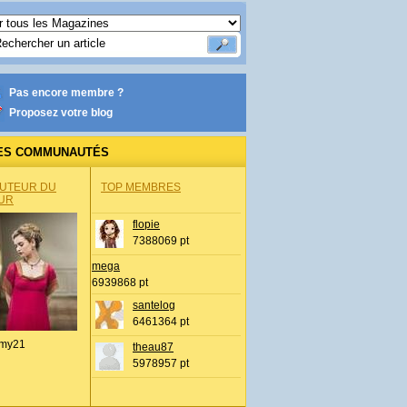
Pas encore membre ?
Proposez votre blog
ES COMMUNAUTÉS
AUTEUR DU
TOP MEMBRES
UR
flopie
7388069 pt
mega
6939868 pt
santelog
6461364 pt
my21
theau87
5978957 pt