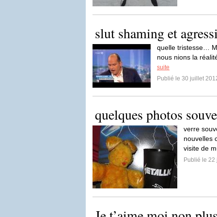
slut shaming et agress
quelle tristesse… Me
nous nions la réalit
suite
Publié le 30 juillet 201
quelques photos souve
verre souv
nouvelles 
visite de 
Publié le 22 
Je t’aime moi non plu