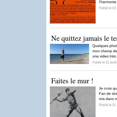
l’harmonie
Publié le 0
Ne quittez jamais le te
Quelques photo
mon champ des 
une video très.
Publié le 31 aoû
Faites le mur !
Je crois qu
Fan de stre
mis dans 
Publié le 31