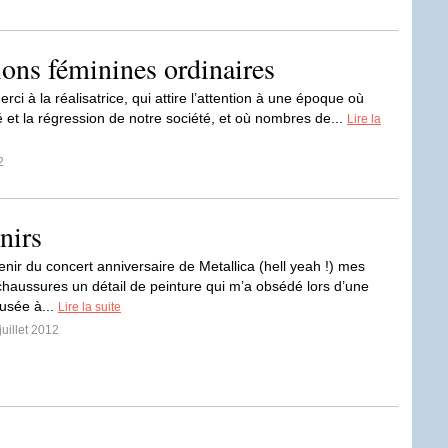
ions féminines ordinaires
rci à la réalisatrice, qui attire l’attention à une époque où
é et la régression de notre société, et où nombres de...
Lire la
2
nirs
enir du concert anniversaire de Metallica (hell yeah !) mes
chaussures un détail de peinture qui m’a obsédé lors d’une
musée à...
Lire la suite
juillet 2012
s