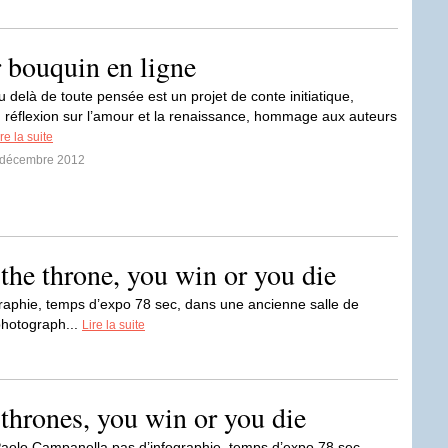
 bouquin en ligne
u delà de toute pensée est un projet de conte initiatique,
e, réflexion sur l’amour et la renaissance, hommage aux auteurs
re la suite
8 décembre 2012
 the throne, you win or you die
raphie, temps d’expo 78 sec, dans une ancienne salle de
photograph...
Lire la suite
 thrones, you win or you die
aolo Campanella pas d’infographie, temps d’expo 78 sec,