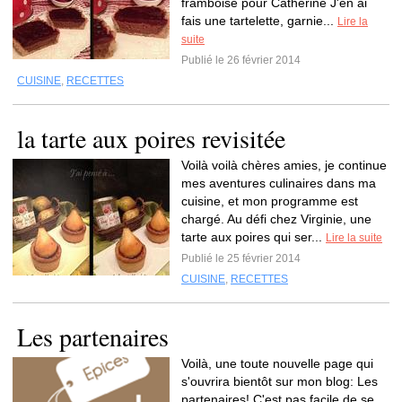
framboise pour Catherine J'en ai
fais une tartelette, garnie...
Lire la
suite
Publié le 26 février 2014
CUISINE
,
RECETTES
la tarte aux poires revisitée
Voilà voilà chères amies, je continue
mes aventures culinaires dans ma
cuisine, et mon programme est
chargé. Au défi chez Virginie, une
tarte aux poires qui ser...
Lire la suite
Publié le 25 février 2014
CUISINE
,
RECETTES
Les partenaires
Voilà, une toute nouvelle page qui
s'ouvrira bientôt sur mon blog: Les
partenaires! C'est pas facile de se