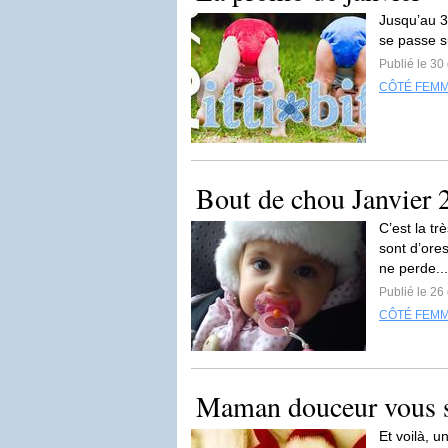
Jusqu’au 31
se passe s
Publié le 3
CÔTÉ FEM
Bout de chou Janvier 
C’est la tr
sont d’ores
ne perde..
Publié le 2
CÔTÉ FEM
Maman douceur vous so
Et voilà, 