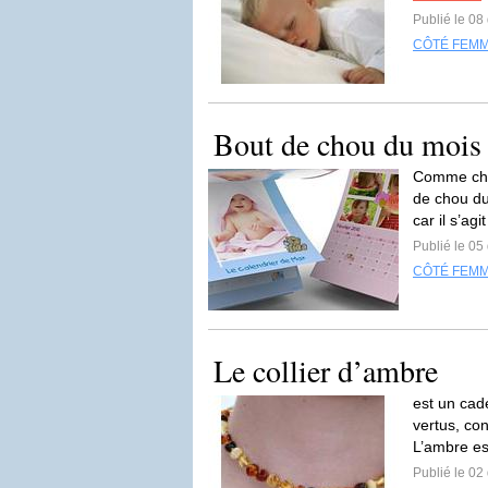
Publié le 0
CÔTÉ FEM
Bout de chou du mois 
Comme chaq
de chou du
car il s’agi
Publié le 0
CÔTÉ FEM
Le collier d’ambre
est un ca
vertus, co
L’ambre est
Publié le 0