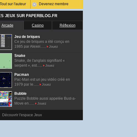
Tout sur l'auteur
Devenez membre
ES JEUX SUR PAPERBLOG.FR
Arcade
Casino
Réflexion
Jeu de briques
Ce jeu de briques a été conçu en
1985 par Alexei......
Jouez
Snake
Snake, de l'anglais signifiant «
serpent », est......
Jouez
Pacman
Pac-Man est un jeu vidéo créé en
1979 par le......
Jouez
Bubble
Puzzle Bobble aussi appelée Bust-a-
Move en......
Jouez
Découvrir l'espace Jeux