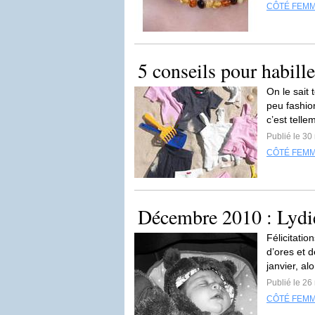
CÔTÉ FEM
5 conseils pour habille
On le sait
peu fashio
c’est telle
Publié le 3
CÔTÉ FEM
Décembre 2010 : Lydi
Félicitati
d’ores et 
janvier, alo
Publié le 2
CÔTÉ FEM