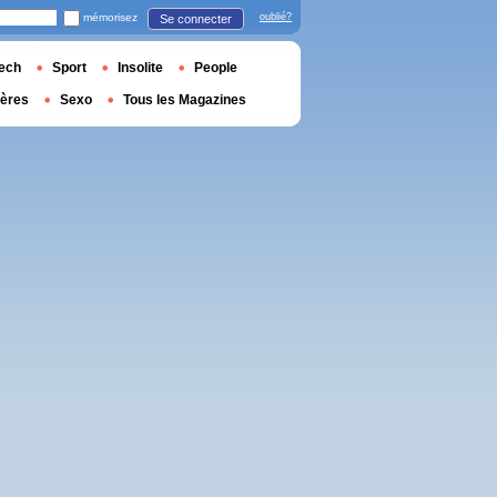
mémorisez
oublié?
Se connecter
ech
Sport
Insolite
People
ières
Sexo
Tous les Magazines