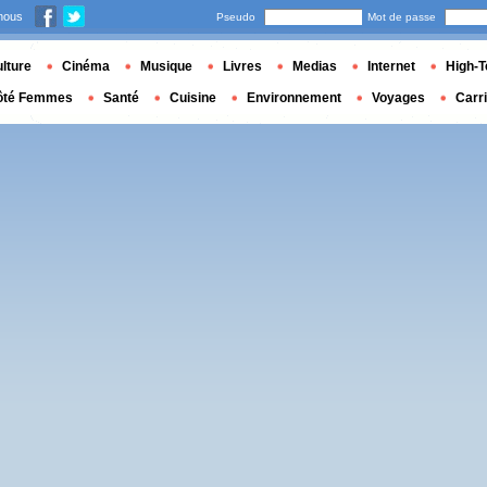
nous
Pseudo
Mot de passe
lture
Cinéma
Musique
Livres
Medias
Internet
High-T
ôté Femmes
Santé
Cuisine
Environnement
Voyages
Carr