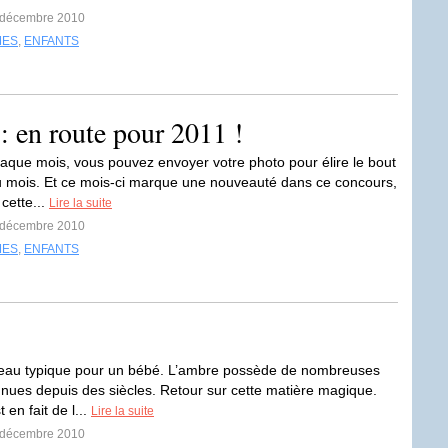
8 décembre 2010
MES
,
ENFANTS
: en route pour 2011 !
ue mois, vous pouvez envoyer votre photo pour élire le bout
 mois. Et ce mois-ci marque une nouveauté dans ce concours,
t cette...
Lire la suite
5 décembre 2010
MES
,
ENFANTS
deau typique pour un bébé. L’ambre possède de nombreuses
nnues depuis des siècles. Retour sur cette matière magique.
 en fait de l...
Lire la suite
2 décembre 2010