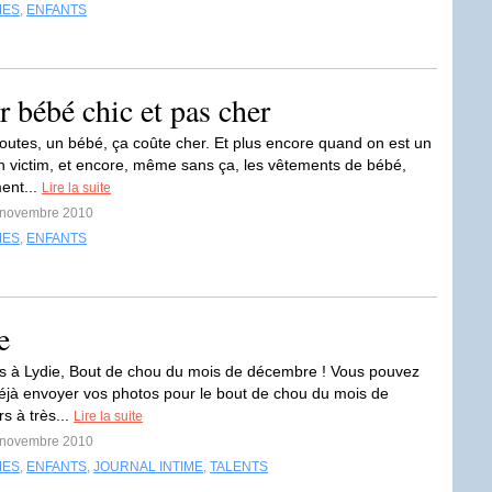
MES
,
ENFANTS
r bébé chic et pas cher
 toutes, un bébé, ça coûte cher. Et plus encore quand on est un
n victim, et encore, même sans ça, les vêtements de bébé,
ment...
Lire la suite
0 novembre 2010
MES
,
ENFANTS
e
ons à Lydie, Bout de chou du mois de décembre ! Vous pouvez
déjà envoyer vos photos pour le bout de chou du mois de
rs à très...
Lire la suite
6 novembre 2010
MES
,
ENFANTS
,
JOURNAL INTIME
,
TALENTS