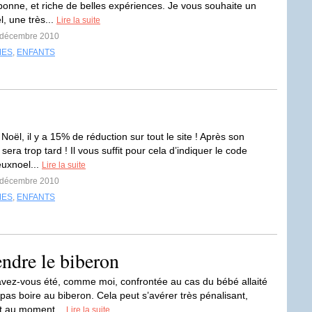
 bonne, et riche de belles expériences. Je vous souhaite un
, une très...
Lire la suite
4 décembre 2010
MES
,
ENFANTS
oël, il y a 15% de réduction sur tout le site ! Après son
 sera trop tard ! Il vous suffit pour cela d’indiquer le code
uxnoel...
Lire la suite
0 décembre 2010
MES
,
ENFANTS
endre le biberon
avez-vous été, comme moi, confrontée au cas du bébé allaité
 pas boire au biberon. Cela peut s’avérer très pénalisant,
 au moment...
Lire la suite