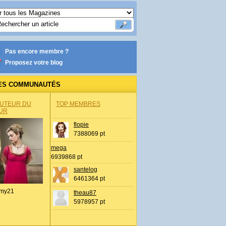
Pas encore membre ?
Proposez votre blog
ES COMMUNAUTÉS
AUTEUR DU
TOP MEMBRES
UR
flopie
7388069 pt
mega
6939868 pt
santelog
6461364 pt
my21
theau87
5978957 pt