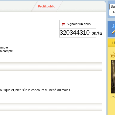
Profil public
Signaler un abus
320344310
partages
L
compte
son compte
L’
JO
utique et, bien sûr, le concours du bébé du mois !
Ro