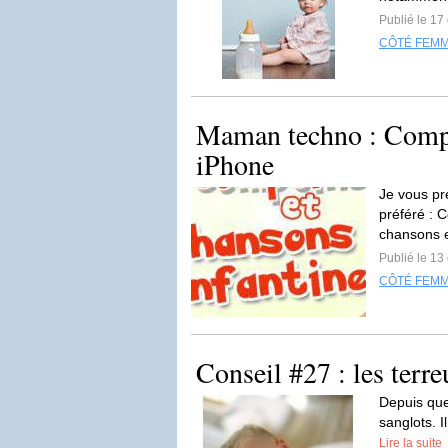
Publié le 1
CÔTÉ FEM
Maman techno : Compti
iPhone
Je vous pr
préféré : 
chansons e
Publié le 1
CÔTÉ FEM
Conseil #27 : les terr
Depuis que
sanglots. I
Lire la suite