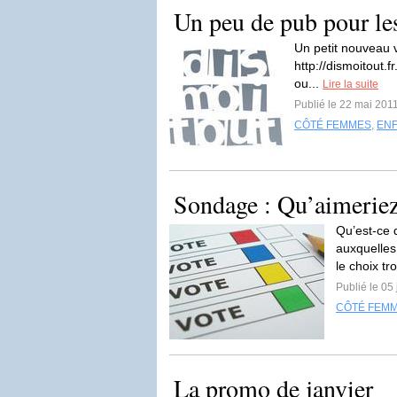
Un peu de pub pour l
Un petit nouveau vi
http://dismoitout.
ou...
Lire la suite
Publié le 22 mai 201
CÔTÉ FEMMES
,
EN
Sondage : Qu’aimeriez
Qu’est-ce 
auxquelles
le choix tr
Publié le 05
CÔTÉ FEM
La promo de janvier