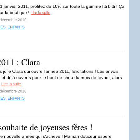
 janvier 2011, profitez de 10% sur toute la gamme Itti bitti ! Ça
ur la boutique !
Lire la suite
0 décembre 2010
MES
,
ENFANTS
2011 : Clara
ès jolie Clara qui ouvre l’année 2011, félicitations ! Les envois
 et déjà ouverts pour le bout de chou du mois de février, alors
.
Lire la suite
6 décembre 2010
MES
,
ENFANTS
uhaite de joyeuses fêtes !
une nouvelle année qui s’achève ! Maman douceur espère