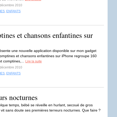
7 décembre 2010
MES
,
ENFANTS
nes et chansons enfantines sur
ésente une nouvelle application disponible sur mon gadget
Comptines et chansons enfantines sur iPhone regroupe 160
t comptines,...
Lire la suite
3 décembre 2010
MES
,
ENFANTS
eurs nocturnes
lque temps, bébé se réveille en hurlant, secoué de gros
l vit sans doute ses premières terreurs nocturnes. Que faire ?