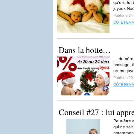
qu’elle fut
joyeux Noël
Publié le 2
CÔTÉ FEM
Dans la hotte…
… du père N
passage, il
promo joye
Publié le 2
CÔTÉ FEM
Conseil #27 : lui appr
Peut-être 
qui ne sait
notamment