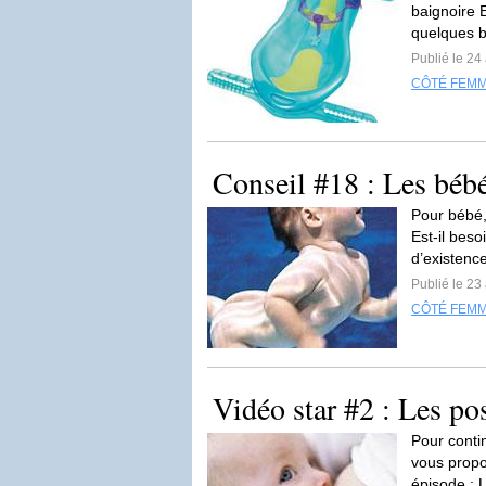
baignoire 
quelques 
Publié le 24
CÔTÉ FEM
Conseil #18 : Les béb
Pour bébé,
Est-il beso
d’existence
Publié le 23
CÔTÉ FEM
Vidéo star #2 : Les pos
Pour conti
vous propos
épisode : 