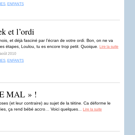
MES
,
ENFANTS
k et l’ordi
ois, et déjà fasciné par l’écran de votre ordi. Bon, on ne va
 les étapes, Loulou, tu es encore trop petit. Quoique.
Lire la suite
 août 2010
MES
,
ENFANTS
 LE MAL » !
ses (et leur contraire) au sujet de la tétine. Ca déforme le
éries, ça rend bébé accro… Voici quelques...
Lire la suite