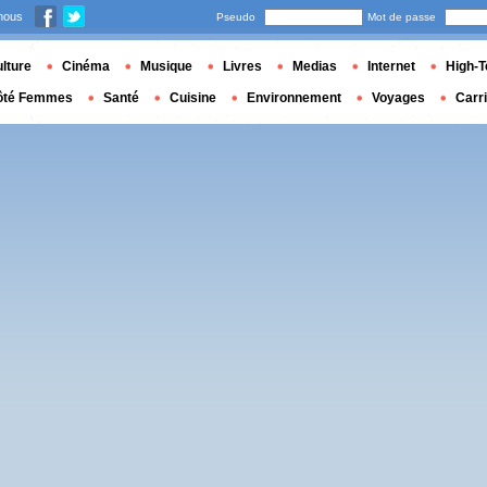
nous
Pseudo
Mot de passe
lture
Cinéma
Musique
Livres
Medias
Internet
High-T
ôté Femmes
Santé
Cuisine
Environnement
Voyages
Carr