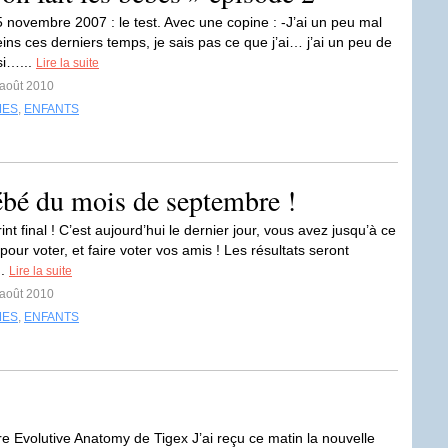
 novembre 2007 : le test. Avec une copine : -J’ai un peu mal
ins ces derniers temps, je sais pas ce que j’ai… j’ai un peu de
si…...
Lire la suite
 août 2010
MES
,
ENFANTS
ébé du mois de septembre !
rint final ! C’est aujourd’hui le dernier jour, vous avez jusqu’à ce
 pour voter, et faire voter vos amis ! Les résultats seront
..
Lire la suite
 août 2010
MES
,
ENFANTS
re Evolutive Anatomy de Tigex J’ai reçu ce matin la nouvelle