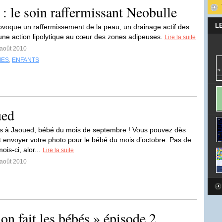
: le soin raffermissant Neobulle
L
ovoque un raffermissement de la peau, un drainage actif des
 une action lipolytique au cœur des zones adipeuses.
Lire la suite
 août 2010
MES
,
ENFANTS
ued
ons à Jaoued, bébé du mois de septembre ! Vous pouvez dès
 envoyer votre photo pour le bébé du mois d’octobre. Pas de
is-ci, alor...
Lire la suite
 août 2010
 fait les bébés » épisode 2