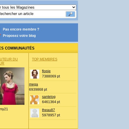
Pas encore membre ?
Proposez votre blog
ES COMMUNAUTÉS
AUTEUR DU
TOP MEMBRES
UR
flopie
7388069 pt
mega
6939868 pt
santelog
6461364 pt
my21
theau87
5978957 pt