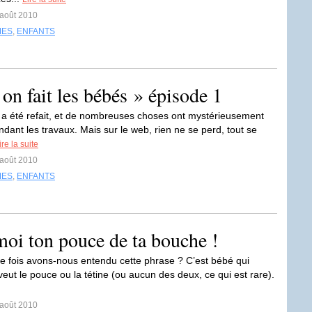
 août 2010
MES
,
ENFANTS
 fait les bébés » épisode 1
te a été refait, et de nombreuses choses ont mystérieusement
dant les travaux. Mais sur le web, rien ne se perd, tout se
ire la suite
 août 2010
MES
,
ENFANTS
moi ton pouce de ta bouche !
 fois avons-nous entendu cette phrase ? C’est bébé qui
 veut le pouce ou la tétine (ou aucun des deux, ce qui est rare).
 août 2010