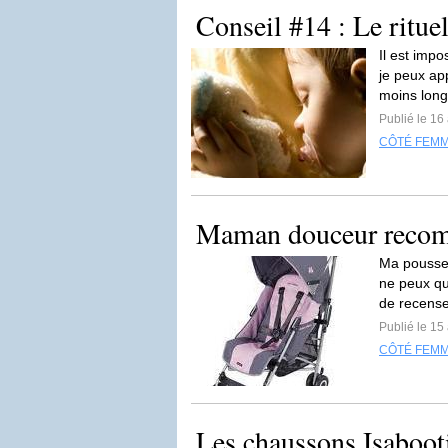
Conseil #14 : Le ritue
Il est impo
je peux ap
moins long
Publié le 16
CÔTÉ FEM
Maman douceur rec
Ma pousset
ne peux qu
de recense
Publié le 15
CÔTÉ FEM
Les chaussons Isaboot