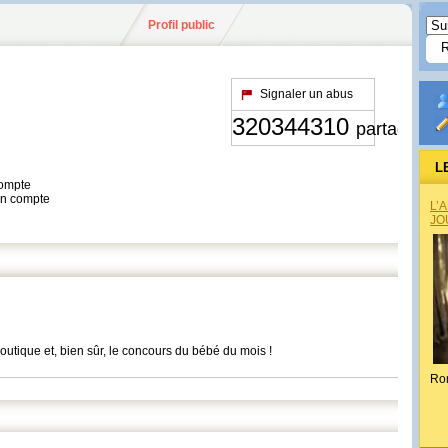
Profil public
Signaler un abus
320344310
partages
L
compte
son compte
L’
JO
utique et, bien sûr, le concours du bébé du mois !
Ro