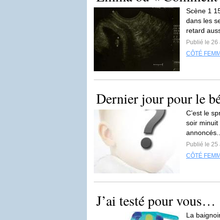
Scène 1 15
dans les se
retard aus
Publié le 26
CÔTÉ FEM
Dernier jour pour le b
C’est le sp
soir minuit
annoncés.
Publié le 25
CÔTÉ FEM
J’ai testé pour vous…
La baignoi