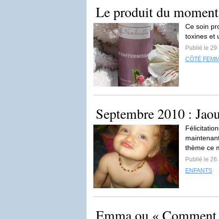
Le produit du moment 
Ce soin pr
toxines et
Publié le 29
CÔTÉ FEM
Septembre 2010 : Jao
Félicitati
maintenant
thème ce mo
Publié le 26
ENFANTS
Emma ou « Comment on