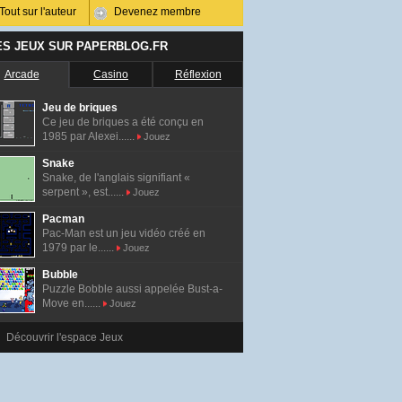
Tout sur l'auteur
Devenez membre
ES JEUX SUR PAPERBLOG.FR
Arcade
Casino
Réflexion
Jeu de briques
Ce jeu de briques a été conçu en
1985 par Alexei......
Jouez
Snake
Snake, de l'anglais signifiant «
serpent », est......
Jouez
Pacman
Pac-Man est un jeu vidéo créé en
1979 par le......
Jouez
Bubble
Puzzle Bobble aussi appelée Bust-a-
Move en......
Jouez
Découvrir l'espace Jeux