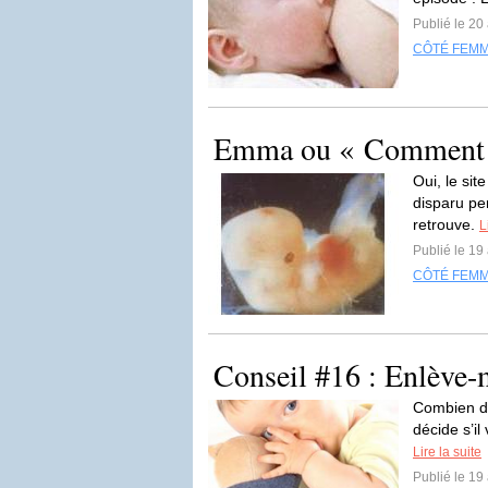
Publié le 20
CÔTÉ FEM
Emma ou « Comment on
Oui, le si
disparu pen
retrouve.
L
Publié le 19
CÔTÉ FEM
Conseil #16 : Enlève-
Combien de
décide s’il
Lire la suite
Publié le 19