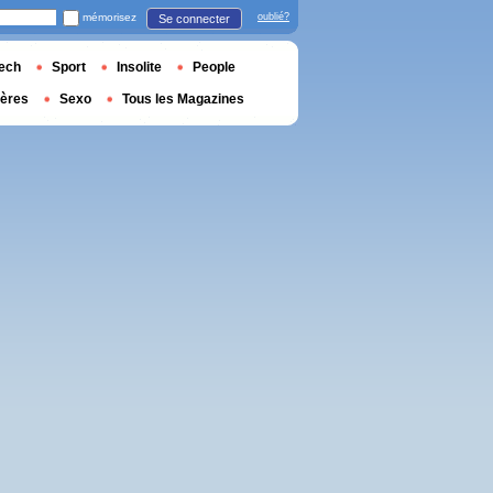
mémorisez
oublié?
Se connecter
ech
Sport
Insolite
People
ières
Sexo
Tous les Magazines