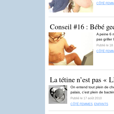
CÔTÉ FEM
Conseil #16 : Bébé gee
A peine 6 m
pas griller
Publié le 18
CÔTÉ FEM
La tétine n’est pas «
On entend tout plein de cho
palais, c’est plein de bact
Publié le 17 août 2010
CÔTÉ FEMMES
,
ENFANTS