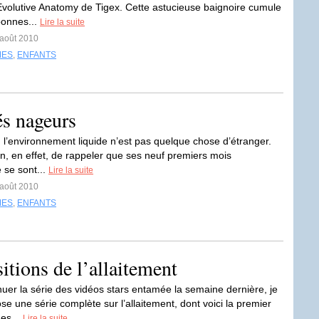
Evolutive Anatomy de Tigex. Cette astucieuse baignoire cumule
bonnes...
Lire la suite
 août 2010
MES
,
ENFANTS
és nageurs
 l’environnement liquide n’est pas quelque chose d’étranger.
in, en effet, de rappeler que ses neuf premiers mois
 se sont...
Lire la suite
 août 2010
MES
,
ENFANTS
itions de l’allaitement
nuer la série des vidéos stars entamée la semaine dernière, je
e une série complète sur l’allaitement, dont voici la premier
Les...
Lire la suite