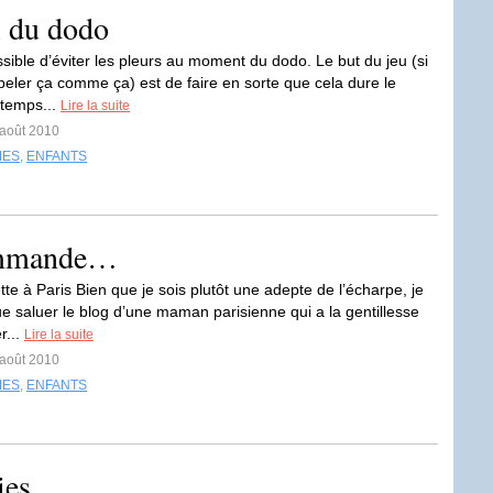
l du dodo
ssible d’éviter les pleurs au moment du dodo. Le but du jeu (si
peler ça comme ça) est de faire en sorte que cela dure le
temps...
Lire la suite
 août 2010
MES
,
ENFANTS
ommande…
te à Paris Bien que je sois plutôt une adepte de l’écharpe, je
e saluer le blog d’une maman parisienne qui a la gentillesse
r...
Lire la suite
 août 2010
MES
,
ENFANTS
ies