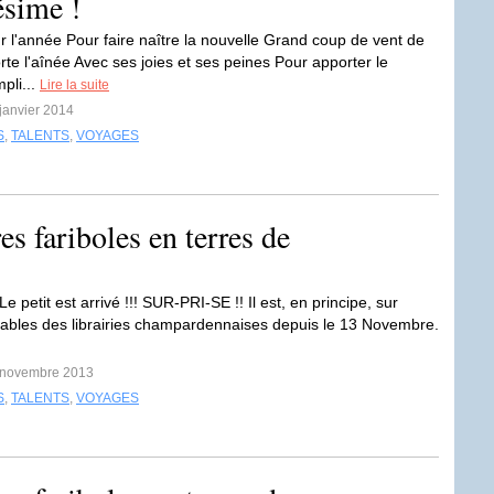
ésime !
ur l'année Pour faire naître la nouvelle Grand coup de vent de
te l'aînée Avec ses joies et ses peines Pour apporter le
pli...
Lire la suite
 janvier 2014
S
,
TALENTS
,
VOYAGES
res fariboles en terres de
 Le petit est arrivé !!! SUR-PRI-SE !! Il est, en principe, sur
 tables des librairies champardennaises depuis le 13 Novembre.
1 novembre 2013
S
,
TALENTS
,
VOYAGES