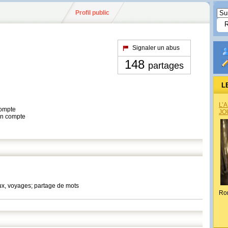
Profil public
Signaler un abus
148
partages
L
L’
compte
JO
son compte
oux, voyages; partage de mots
Ro