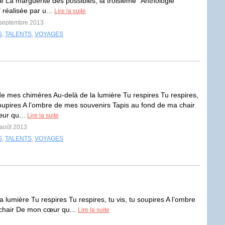
e La marguerite des possibles, la troisième "Anthologie
réalisée par u...
Lire la suite
1 septembre 2013
S
,
TALENTS
,
VOYAGES
de mes chimères Au-delà de la lumière Tu respires Tu respires,
 soupires A l’ombre de mes souvenirs Tapis au fond de ma chair
ur qu...
Lire la suite
 août 2013
S
,
TALENTS
,
VOYAGES
lumière Tu respires Tu respires, tu vis, tu soupires A l’ombre
chair De mon cœur qu...
Lire la suite