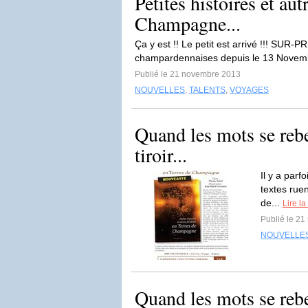
Petites histoires et aut
Champagne...
Ça y est !! Le petit est arrivé !!! SUR-PRI
champardennaises depuis le 13 Novem
Publié le 21 novembre 2013
NOUVELLES
,
TALENTS
,
VOYAGES
Quand les mots se rebe
tiroir...
Il y a parf
textes ruen
de...
Lire la
Publié le 2
NOUVELLE
Quand les mots se rebe