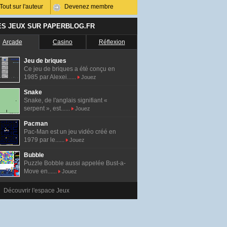
Tout sur l'auteur
Devenez membre
ES JEUX SUR PAPERBLOG.FR
Arcade
Casino
Réflexion
Jeu de briques
Ce jeu de briques a été conçu en
1985 par Alexei......
Jouez
Snake
Snake, de l'anglais signifiant «
serpent », est......
Jouez
Pacman
Pac-Man est un jeu vidéo créé en
1979 par le......
Jouez
Bubble
Puzzle Bobble aussi appelée Bust-a-
Move en......
Jouez
Découvrir l'espace Jeux