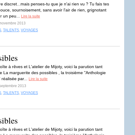
re discret...mais penses-tu que je n'ai rien vu ? Tu fais tes
ouce, sournoisement, sans avoir l'air de rien, grignotant
r un peu...
Lire la suite
5 novembre 2013
S
,
TALENTS
,
VOYAGES
sibles
îte à rêves et L'atelier de Mijoty, voici la parution tant
e La marguerite des possibles , la troisième "Anthologie
réalisée par...
Lire la suite
1 septembre 2013
S
,
TALENTS
,
VOYAGES
sibles
îte à rêves et L'atelier de Mijoty, voici la parution tant