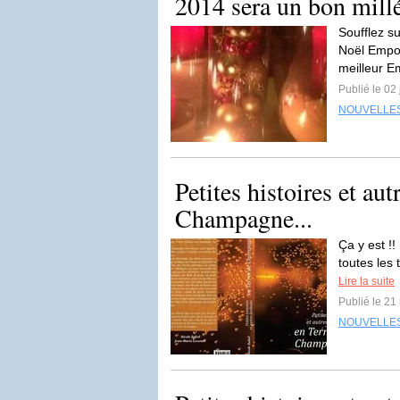
2014 sera un bon mill
Soufflez s
Noël Empor
meilleur Em
Publié le 02
NOUVELLE
Petites histoires et aut
Champagne...
Ça y est !!
toutes les
Lire la suite
Publié le 2
NOUVELLE