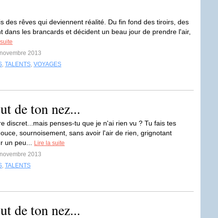
ois des rêves qui deviennent réalité. Du fin fond des tiroirs, des
t dans les brancards et décident un beau jour de prendre l'air,
 suite
1 novembre 2013
S
,
TALENTS
,
VOYAGES
ut de ton nez...
re discret...mais penses-tu que je n'ai rien vu ? Tu fais tes
ouce, sournoisement, sans avoir l'air de rien, grignotant
r un peu...
Lire la suite
5 novembre 2013
S
,
TALENTS
ut de ton nez...