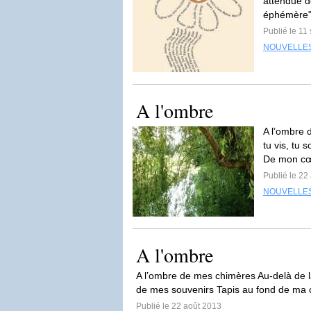
attendue d
éphémère" 
Publié le 1
NOUVELLE
A l'ombre
A l’ombre 
tu vis, tu
De mon cœ
Publié le 22
NOUVELLE
A l'ombre
A l’ombre de mes chimères Au-delà de la 
de mes souvenirs Tapis au fond de ma 
Publié le 22 août 2013