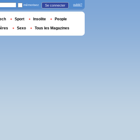
mémorisez
oublié?
Se connecter
ech
Sport
Insolite
People
ières
Sexo
Tous les Magazines