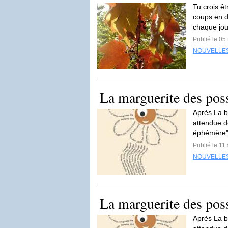
Tu crois êt
coups en d
chaque jou
Publié le 0
NOUVELLE
La marguerite des pos
Après La bo
attendue d
éphémère" 
Publié le 1
NOUVELLE
La marguerite des pos
Après La bo