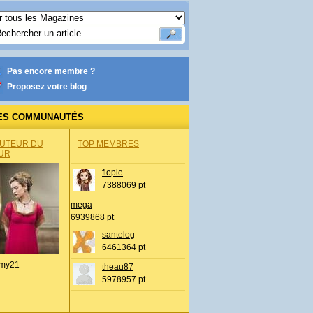
Pas encore membre ?
Proposez votre blog
ES COMMUNAUTÉS
AUTEUR DU
TOP MEMBRES
UR
flopie
7388069 pt
mega
6939868 pt
santelog
6461364 pt
my21
theau87
5978957 pt