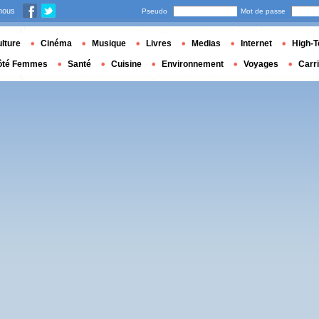
nous
Pseudo
Mot de passe
lture
Cinéma
Musique
Livres
Medias
Internet
High-T
ôté Femmes
Santé
Cuisine
Environnement
Voyages
Carr