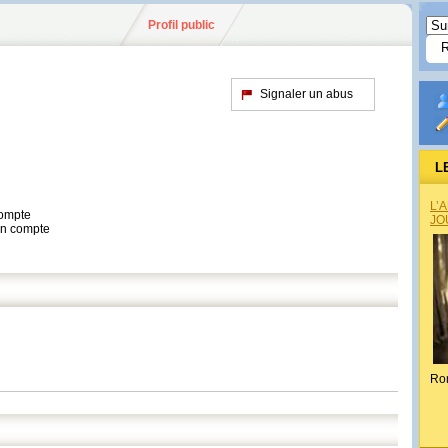
Profil public
Signaler un abus
L
L’
compte
JO
son compte
Ro