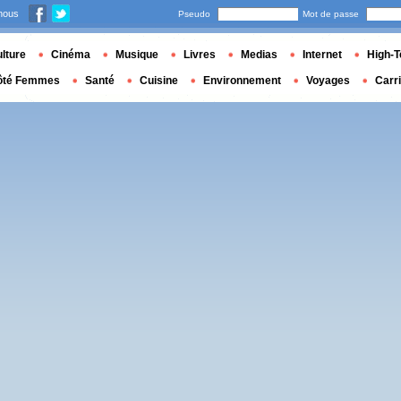
nous
Pseudo
Mot de passe
lture
Cinéma
Musique
Livres
Medias
Internet
High-T
ôté Femmes
Santé
Cuisine
Environnement
Voyages
Carr