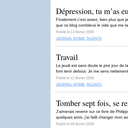
Dépression, tu m’as 
Finalement c'est assez, bien plus que je
que ce blog comblerai le vide que me l
Publié le 13 février 2009
JOURNAL INTIME
,
TALENTS
Travail
Le jeudi est sans doute le pire jour de 
font tenir debout. Je me sens nettement
Publié le 12 février 2009
JOURNAL INTIME
,
TALENTS
Tomber sept fois, se re
J’aimerais revenir sur ce livre de Philip
quelques amis, j’ai failli changer mon avis
Publié le 06 février 2009