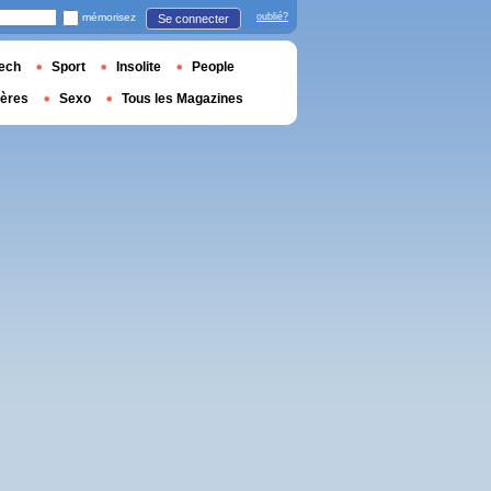
mémorisez
oublié?
Se connecter
ech
Sport
Insolite
People
ières
Sexo
Tous les Magazines