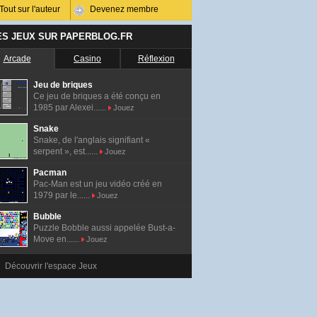
Tout sur l'auteur
Devenez membre
ES JEUX SUR PAPERBLOG.FR
Arcade
Casino
Réflexion
Jeu de briques
Ce jeu de briques a été conçu en
1985 par Alexei......
Jouez
Snake
Snake, de l'anglais signifiant «
serpent », est......
Jouez
Pacman
Pac-Man est un jeu vidéo créé en
1979 par le......
Jouez
Bubble
Puzzle Bobble aussi appelée Bust-a-
Move en......
Jouez
Découvrir l'espace Jeux