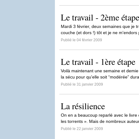
Le travail - 2ème étap
Mardi 3 février, deux semaines que je tra
couche (et dors !) tôt et je ne m'endors
Publié le 04 février 2009
Le travail - 1ère étape
Voilà maintenant une semaine et demie q
la sécu pour qu'elle soit “modérée” dur
Publié le 31 janvier 2009
La résilience
On en a beaucoup reparlé avec le livre d
les torrents ». Mais de nombreux auteur
Publié le 22 janvier 2009