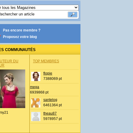
Pas encore membre ?
Proposez votre blog
ES COMMUNAUTÉS
AUTEUR DU
TOP MEMBRES
UR
flopie
7388069 pt
mega
6939868 pt
santelog
6461364 pt
my21
theau87
5978957 pt