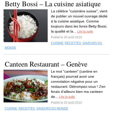
Betty Bossi – La cuisine asiatique
La célèbre "cuisinière suisse", vient
de publier un nouvel ouvrage dédié
à la cuisine asiatique. Comme
toujours dans les livres Betty Bossi,
la qualité et la...
Lire la suite
Publié le 30 août 2010
CUISINE
,
RECETTES
,
SAVEURS DU
MONDE
Canteen Restaurant – Genève
Le mot "canteen" (cantine en
français) pourrait avoir une
connotation négative pour un
restaurant. Détrompez-vous ! J'en
ferais d'ailleurs bien ma canteen
de...
Lire la suite
Publié le 25 août 2010
CUISINE
,
RECETTES
,
SAVEURS DU MONDE