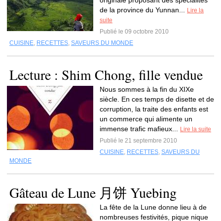
originale proposant des spécialités
de la province du Yunnan...
Lire la
suite
Publié le 09 octobre 2010
CUISINE
,
RECETTES
,
SAVEURS DU MONDE
Lecture : Shim Chong, fille vendue
Nous sommes à la fin du XIXe
siècle. En ces temps de disette et de
corruption, la traite des enfants est
un commerce qui alimente un
immense trafic mafieux...
Lire la suite
Publié le 21 septembre 2010
CUISINE
,
RECETTES
,
SAVEURS DU
MONDE
Gâteau de Lune 月饼 Yuebing
La fête de la Lune donne lieu à de
nombreuses festivités, pique nique