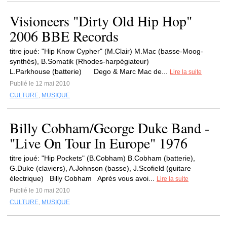
Visioneers "Dirty Old Hip Hop"
2006 BBE Records
titre joué: "Hip Know Cypher" (M.Clair) M.Mac (basse-Moog-
synthés), B.Somatik (Rhodes-harpégiateur)
L.Parkhouse (batterie) Dego & Marc Mac de...
Lire la suite
Publié le 12 mai 2010
CULTURE
,
MUSIQUE
Billy Cobham/George Duke Band -
"Live On Tour In Europe" 1976
titre joué: "Hip Pockets" (B.Cobham) B.Cobham (batterie),
G.Duke (claviers), A.Johnson (basse), J.Scofield (guitare
électrique) Billy Cobham Après vous avoi...
Lire la suite
Publié le 10 mai 2010
CULTURE
,
MUSIQUE