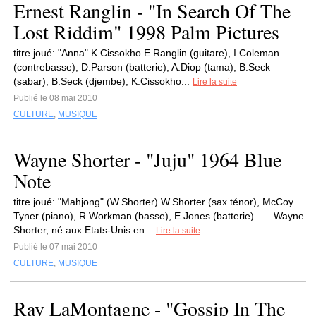
Ernest Ranglin - "In Search Of The
Lost Riddim" 1998 Palm Pictures
titre joué: "Anna" K.Cissokho E.Ranglin (guitare), I.Coleman
(contrebasse), D.Parson (batterie), A.Diop (tama), B.Seck
(sabar), B.Seck (djembe), K.Cissokho...
Lire la suite
Publié le 08 mai 2010
CULTURE
,
MUSIQUE
Wayne Shorter - "Juju" 1964 Blue
Note
titre joué: "Mahjong" (W.Shorter) W.Shorter (sax ténor), McCoy
Tyner (piano), R.Workman (basse), E.Jones (batterie) Wayne
Shorter, né aux Etats-Unis en...
Lire la suite
Publié le 07 mai 2010
CULTURE
,
MUSIQUE
Ray LaMontagne - "Gossip In The