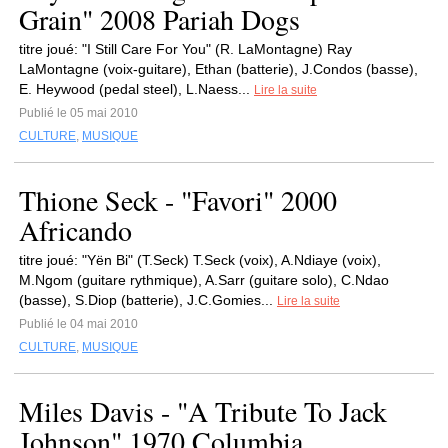
Grain" 2008 Pariah Dogs
titre joué: "I Still Care For You" (R. LaMontagne) Ray
LaMontagne (voix-guitare), Ethan (batterie), J.Condos (basse),
E. Heywood (pedal steel), L.Naess...
Lire la suite
Publié le 05 mai 2010
CULTURE
,
MUSIQUE
Thione Seck - "Favori" 2000
Africando
titre joué: "Yën Bi" (T.Seck) T.Seck (voix), A.Ndiaye (voix),
M.Ngom (guitare rythmique), A.Sarr (guitare solo), C.Ndao
(basse), S.Diop (batterie), J.C.Gomies...
Lire la suite
Publié le 04 mai 2010
CULTURE
,
MUSIQUE
Miles Davis - "A Tribute To Jack
Johnson" 1970 Columbia