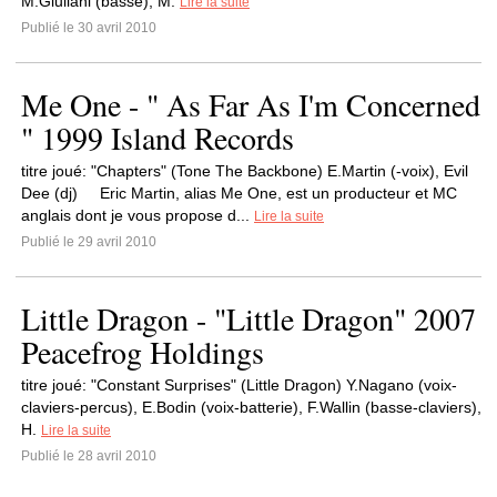
M.Giuliani (basse), M.
Lire la suite
Publié le 30 avril 2010
Me One - " As Far As I'm Concerned
" 1999 Island Records
titre joué: "Chapters" (Tone The Backbone) E.Martin (-voix), Evil
Dee (dj) Eric Martin, alias Me One, est un producteur et MC
anglais dont je vous propose d...
Lire la suite
Publié le 29 avril 2010
Little Dragon - "Little Dragon" 2007
Peacefrog Holdings
titre joué: "Constant Surprises" (Little Dragon) Y.Nagano (voix-
claviers-percus), E.Bodin (voix-batterie), F.Wallin (basse-claviers),
H.
Lire la suite
Publié le 28 avril 2010