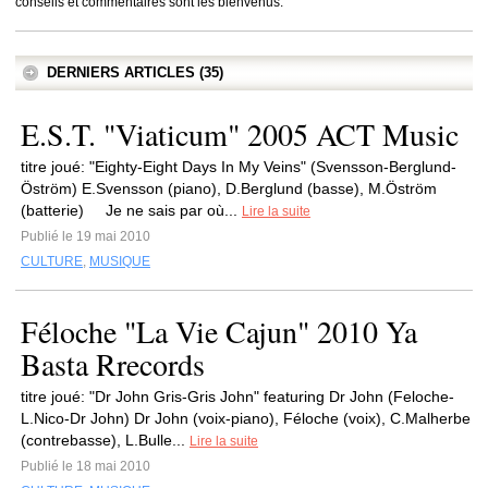
conseils et commentaires sont les bienvenus.
DERNIERS ARTICLES (35)
E.S.T. "Viaticum" 2005 ACT Music
titre joué: "Eighty-Eight Days In My Veins" (Svensson-Berglund-
Öström) E.Svensson (piano), D.Berglund (basse), M.Öström
(batterie) Je ne sais par où...
Lire la suite
Publié le 19 mai 2010
CULTURE
,
MUSIQUE
Féloche "La Vie Cajun" 2010 Ya
Basta Rrecords
titre joué: "Dr John Gris-Gris John" featuring Dr John (Feloche-
L.Nico-Dr John) Dr John (voix-piano), Féloche (voix), C.Malherbe
(contrebasse), L.Bulle...
Lire la suite
Publié le 18 mai 2010