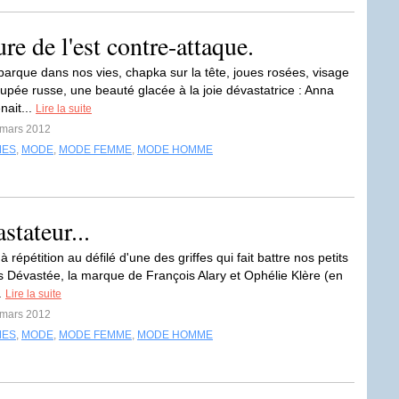
re de l'est contre-attaque.
barque dans nos vies, chapka sur la tête, joues rosées, visage
upée russe, une beauté glacée à la joie dévastatrice : Anna
nait...
Lire la suite
 mars 2012
MES
,
MODE
,
MODE FEMME
,
MODE HOMME
tateur...
répétition au défilé d'une des griffes qui fait battre nos petits
s Dévastée, la marque de François Alary et Ophélie Klère (en
..
Lire la suite
 mars 2012
MES
,
MODE
,
MODE FEMME
,
MODE HOMME