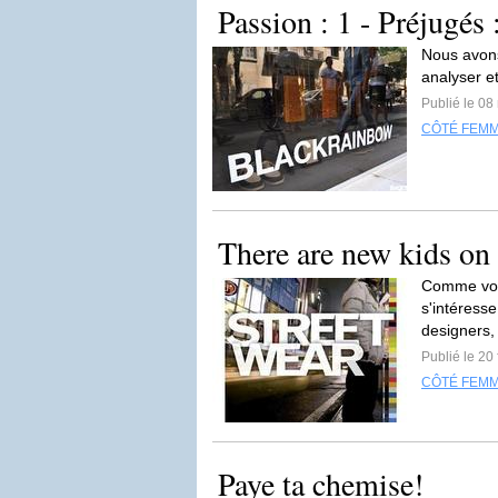
Passion : 1 - Préjugés 
Nous avons
analyser et
Publié le 08
CÔTÉ FEM
There are new kids on 
Comme vous
s'intéress
designers, 
Publié le 20
CÔTÉ FEM
Paye ta chemise!