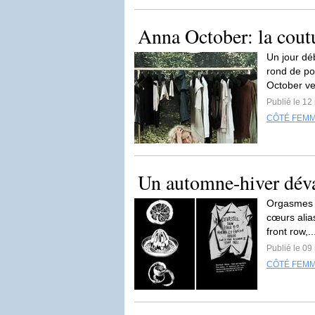
Anna October: la coutu
Un jour dé
rond de po
October ve
Publié le 12
CÔTÉ FEM
Un automne-hiver dévas
Orgasmes à 
cœurs alia
front row,.
Publié le 09
CÔTÉ FEM