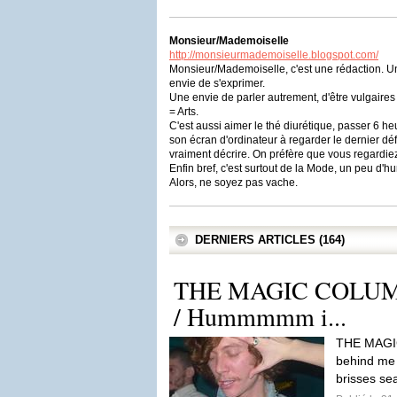
Monsieur/Mademoiselle
http://monsieurmademoiselle.blogspot.com/
Monsieur/Mademoiselle, c'est une rédaction. Un
envie de s'exprimer.
Une envie de parler autrement, d'être vulgaires
= Arts.
C'est aussi aimer le thé diurétique, passer 6 h
son écran d'ordinateur à regarder le dernier dé
vraiment décrire. On préfère que vous regardi
Enfin bref, c'est surtout de la Mode, un peu d
Alors, ne soyez pas vache.
DERNIERS ARTICLES (164)
THE MAGIC COLUM
/ Hummmmm i...
THE MAGI
behind me 
brisses sea