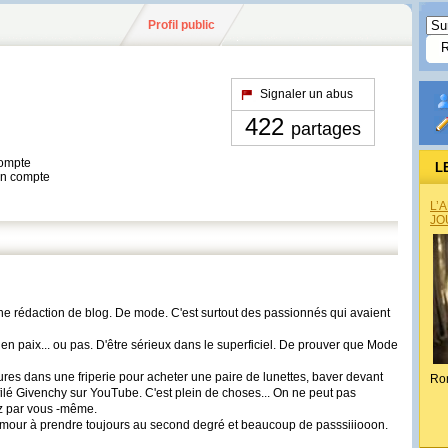
Profil public
Signaler un abus
422
partages
compte
L
son compte
L’
JO
e rédaction de blog. De mode. C'est surtout des passionnés qui avaient
 en paix... ou pas. D'être sérieux dans le superficiel. De prouver que Mode
eures dans une friperie pour acheter une paire de lunettes, baver devant
Ro
filé Givenchy sur YouTube. C'est plein de choses... On ne peut pas
ez par vous -même.
'humour à prendre toujours au second degré et beaucoup de passsiiiooon.