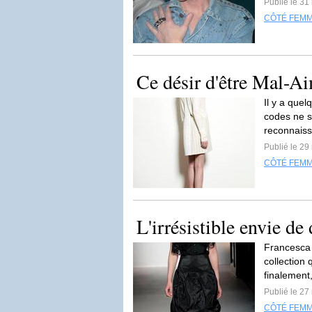
Publié le 31
CÔTÉ FEM
Ce désir d'être Mal-A
Il y a que
codes ne s
reconnaiss
Publié le 29
CÔTÉ FEM
L'irrésistible envie de
Francesca 
collection 
finalement
Publié le 27
CÔTÉ FEM