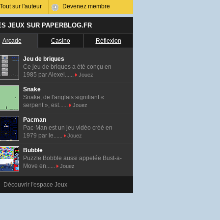
Tout sur l'auteur
Devenez membre
ES JEUX SUR PAPERBLOG.FR
Arcade
Casino
Réflexion
Jeu de briques
Ce jeu de briques a été conçu en
1985 par Alexei......
Jouez
Snake
Snake, de l'anglais signifiant «
serpent », est......
Jouez
Pacman
Pac-Man est un jeu vidéo créé en
1979 par le......
Jouez
Bubble
Puzzle Bobble aussi appelée Bust-a-
Move en......
Jouez
Découvrir l'espace Jeux