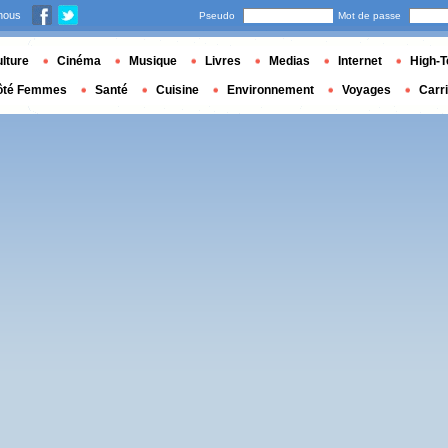
nous
Pseudo
Mot de passe
lture
Cinéma
Musique
Livres
Medias
Internet
High-T
ôté Femmes
Santé
Cuisine
Environnement
Voyages
Carr