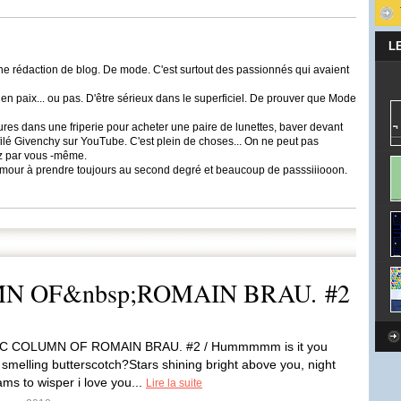
L
e rédaction de blog. De mode. C'est surtout des passionnés qui avaient
 en paix... ou pas. D'être sérieux dans le superficiel. De prouver que Mode
eures dans une friperie pour acheter une paire de lunettes, baver devant
filé Givenchy sur YouTube. C'est plein de choses... On ne peut pas
ez par vous -même.
'humour à prendre toujours au second degré et beaucoup de passsiiiooon.
N OF&nbsp;ROMAIN BRAU. #2
C COLUMN OF ROMAIN BRAU. #2 / Hummmmm is it you
smelling butterscotch?Stars shining bright above you, night
ms to wisper i love you...
Lire la suite