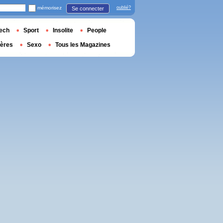
mémorisez
oublié?
Se connecter
ech
Sport
Insolite
People
ières
Sexo
Tous les Magazines