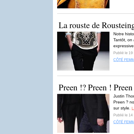
La rouste de Roustein
Notre histo
Tantôt, on 
expressive 
Publié le 19
CÔTÉ FEM
Preen !? Preen ! Preen
Justin Tho
Preen ? non
sur style.
L
Publié le 14
CÔTÉ FEM