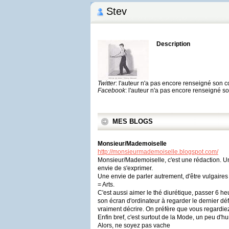
Stev
Description
Twitter
: l'auteur n'a pas encore renseigné son 
Facebook
: l'auteur n'a pas encore renseigné 
MES BLOGS
Monsieur/Mademoiselle
http://monsieurmademoiselle.blogspot.com/
Monsieur/Mademoiselle, c'est une rédaction. Un
envie de s'exprimer.
Une envie de parler autrement, d'être vulgaires
= Arts.
C'est aussi aimer le thé diurétique, passer 6 h
son écran d'ordinateur à regarder le dernier dé
vraiment décrire. On préfère que vous regardi
Enfin bref, c'est surtout de la Mode, un peu d
Alors, ne soyez pas vache