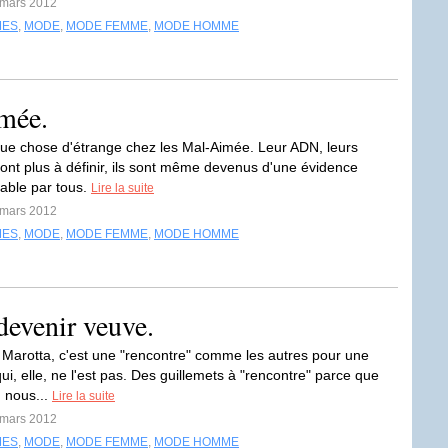
 mars 2012
MES
,
MODE
,
MODE FEMME
,
MODE HOMME
imée.
lque chose d'étrange chez les Mal-Aimée. Leur ADN, leurs
ont plus à définir, ils sont même devenus d'une évidence
able par tous.
Lire la suite
 mars 2012
MES
,
MODE
,
MODE FEMME
,
MODE HOMME
 devenir veuve.
Marotta, c'est une "rencontre" comme les autres pour une
qui, elle, ne l'est pas. Des guillemets à "rencontre" parce que
, nous...
Lire la suite
 mars 2012
MES
,
MODE
,
MODE FEMME
,
MODE HOMME