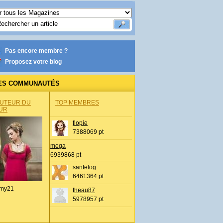
Pas encore membre ?
Proposez votre blog
ES COMMUNAUTÉS
AUTEUR DU
TOP MEMBRES
UR
flopie
7388069 pt
mega
6939868 pt
santelog
6461364 pt
my21
theau87
5978957 pt