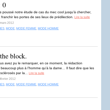
: 0
 poussé notre étude de cas du mec cool jusqu'à chercher,
 franchir les portes de ses lieux de prédilection.
Lire la suite
 mars 2012
MES
,
MODE
,
MODE FEMME
,
MODE HOMME
the block.
 avez pu le remarquer, en ce moment, la rédaction
e beaucoup plus à l'homme qu'à la dame… Il faut dire que les
sclérosés par la...
Lire la suite
 février 2012
MES
,
MODE
,
MODE FEMME
,
MODE HOMME