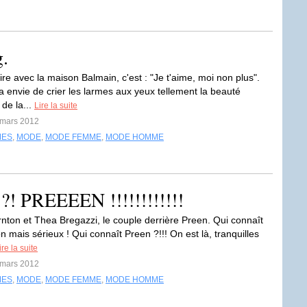
g.
ire avec la maison Balmain, c'est : "Je t'aime, moi non plus".
a envie de crier les larmes aux yeux tellement la beauté
de la...
Lire la suite
 mars 2012
MES
,
MODE
,
MODE FEMME
,
MODE HOMME
 ?! PREEEEN !!!!!!!!!!!!
rnton et Thea Bregazzi, le couple derrière Preen. Qui connaît
 mais sérieux ! Qui connaît Preen ?!!! On est là, tranquilles
ire la suite
 mars 2012
MES
,
MODE
,
MODE FEMME
,
MODE HOMME