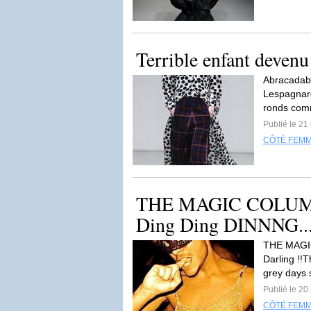
Terrible enfant devenu 
Abracadabr
Lespagnard
ronds comm
Publié le 21
CÔTÉ FEM
THE MAGIC COLUM
Ding Ding DINNNG..
THE MAGI
Darling !!T
grey days 
Publié le 20
CÔTÉ FEM