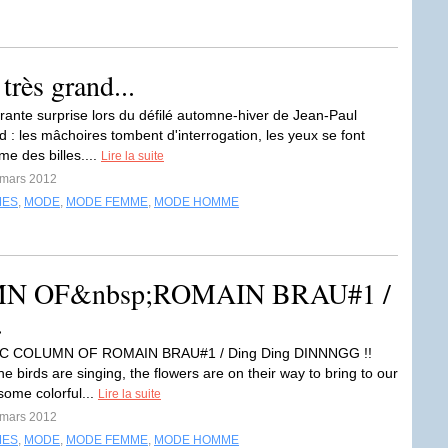
très grand...
ante surprise lors du défilé automne-hiver de Jean-Paul
 : les mâchoires tombent d'interrogation, les yeux se font
e des billes....
Lire la suite
 mars 2012
MES
,
MODE
,
MODE FEMME
,
MODE HOMME
N OF&nbsp;ROMAIN BRAU#1 /
.
C COLUMN OF ROMAIN BRAU#1 / Ding Ding DINNNGG !!
he birds are singing, the flowers are on their way to bring to our
some colorful...
Lire la suite
 mars 2012
MES
,
MODE
,
MODE FEMME
,
MODE HOMME