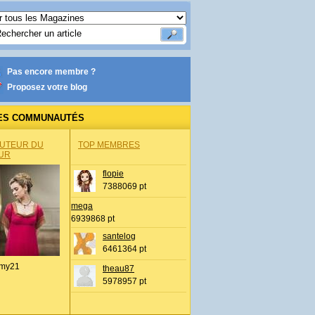
Pas encore membre ?
Proposez votre blog
ES COMMUNAUTÉS
AUTEUR DU
TOP MEMBRES
UR
flopie
7388069 pt
mega
6939868 pt
santelog
6461364 pt
my21
theau87
5978957 pt