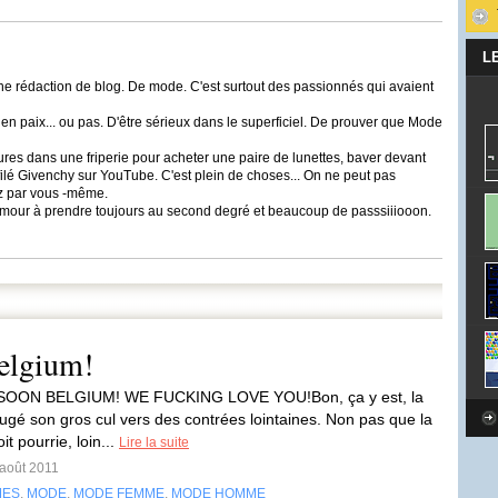
L
e rédaction de blog. De mode. C'est surtout des passionnés qui avaient
 en paix... ou pas. D'être sérieux dans le superficiel. De prouver que Mode
eures dans une friperie pour acheter une paire de lunettes, baver devant
filé Givenchy sur YouTube. C'est plein de choses... On ne peut pas
ez par vous -même.
'humour à prendre toujours au second degré et beaucoup de passsiiiooon.
elgium!
OON BELGIUM! WE FUCKING LOVE YOU!Bon, ça y est, la
ugé son gros cul vers des contrées lointaines. Non pas que la
it pourrie, loin...
Lire la suite
 août 2011
MES
,
MODE
,
MODE FEMME
,
MODE HOMME