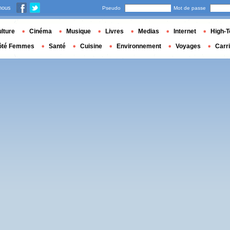
nous
Pseudo
Mot de passe
lture
Cinéma
Musique
Livres
Medias
Internet
High-T
ôté Femmes
Santé
Cuisine
Environnement
Voyages
Carr