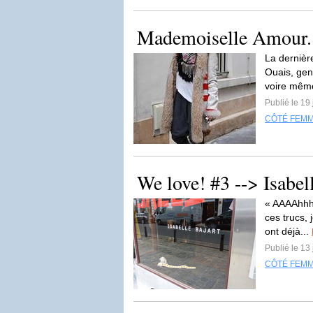
Mademoiselle Amour.
La dernièr
Ouais, genr
voire mêm
Publié le 19 
CÔTÉ FEM
We love! #3 --> Isabell
« AAAAhhh, 
ces trucs,
ont déjà...
Publié le 13 
CÔTÉ FEM