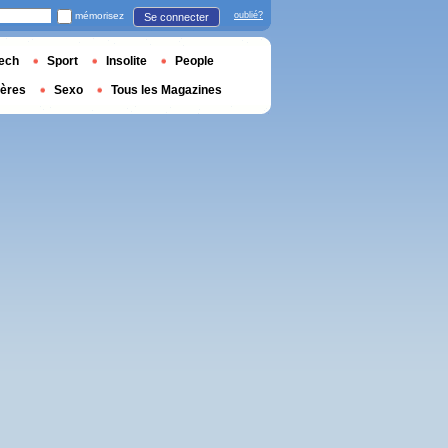
mémorisez
oublié?
Se connecter
ech
Sport
Insolite
People
ières
Sexo
Tous les Magazines