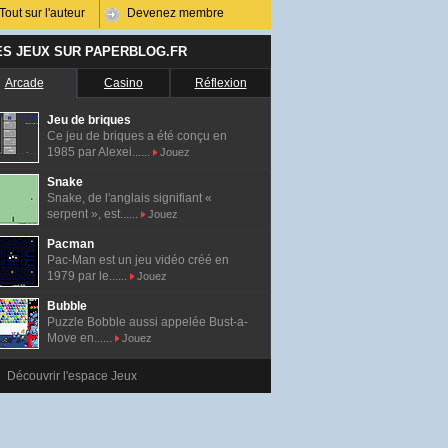
Tout sur l'auteur
Devenez membre
ES JEUX SUR PAPERBLOG.FR
Arcade
Casino
Réflexion
Jeu de briques
Ce jeu de briques a été conçu en
1985 par Alexei......
Jouez
Snake
Snake, de l'anglais signifiant «
serpent », est......
Jouez
Pacman
Pac-Man est un jeu vidéo créé en
1979 par le......
Jouez
Bubble
Puzzle Bobble aussi appelée Bust-a-
Move en......
Jouez
Découvrir l'espace Jeux