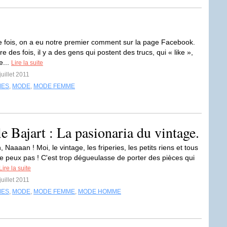
e fois, on a eu notre premier comment sur la page Facebook.
e des fois, il y a des gens qui postent des trucs, qui « like »,
e...
Lire la suite
juillet 2011
MES
,
MODE
,
MODE FEMME
e Bajart : La pasionaria du vintage.
Naaaan ! Moi, le vintage, les friperies, les petits riens et tous
 je peux pas ! C'est trop dégueulasse de porter des pièces qui
Lire la suite
juillet 2011
MES
,
MODE
,
MODE FEMME
,
MODE HOMME