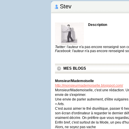
Stev
Description
Twitter
: l'auteur n'a pas encore renseigné son 
Facebook
: l'auteur n'a pas encore renseigné 
MES BLOGS
Monsieur/Mademoiselle
http://monsieurmademoiselle.blogspot.com/
Monsieur/Mademoiselle, c'est une rédaction. Un
envie de s'exprimer.
Une envie de parler autrement, d'être vulgaires
= Arts.
C'est aussi aimer le thé diurétique, passer 6 h
son écran d'ordinateur à regarder le dernier dé
vraiment décrire. On préfère que vous regardi
Enfin bref, c'est surtout de la Mode, un peu d
Alors, ne soyez pas vache