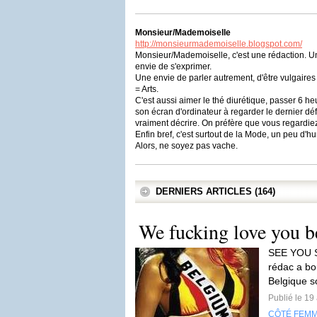
Monsieur/Mademoiselle
http://monsieurmademoiselle.blogspot.com/
Monsieur/Mademoiselle, c'est une rédaction. Un
envie de s'exprimer.
Une envie de parler autrement, d'être vulgaires
= Arts.
C'est aussi aimer le thé diurétique, passer 6 h
son écran d'ordinateur à regarder le dernier dé
vraiment décrire. On préfère que vous regardi
Enfin bref, c'est surtout de la Mode, un peu d
Alors, ne soyez pas vache.
DERNIERS ARTICLES (164)
We fucking love you b
SEE YOU S
rédac a bo
Belgique so
Publié le 19
CÔTÉ FEM