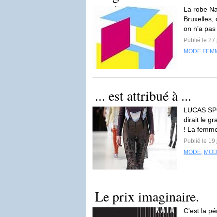
La robe N
Bruxelles, 
on n’a pas
Publié le 27
MODE FEM
... est attribué à ...
LUCAS SPO
dirait le g
! La femme
Publié le 19
MODE
,
MOD
Le prix imaginaire.
C'est la pé