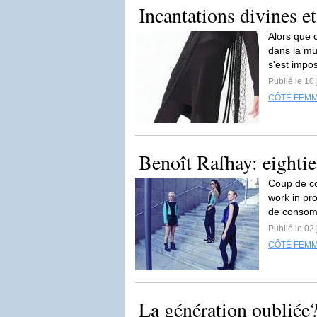
Incantations divines e
Alors que 
dans la mul
s'est impo
Publié le 10 
CÔTÉ FEM
Benoît Rafhay: eighties,
Coup de cœ
work in pr
de consom
Publié le 02 
CÔTÉ FEM
La génération oubliée