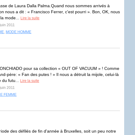
asse de Laura Dalla Palma.Quand nous sommes arrivés à
on nous a dit : « Francisco Ferrer, c'est pourri ». Bon, OK, nous
 la mode...
Lire la suite
 juin 2011
ME
,
MODE HOMME
NCHIADO pour sa collection « OUT OF VACUUM » ! Comme
rand-père: « Fan des putes ! » Il nous a détruit la mijole, celui-là
 du futu...
Lire la suite
 juin 2011
E FEMME
riode des défilés de fin d'année à Bruxelles, soit un peu notre