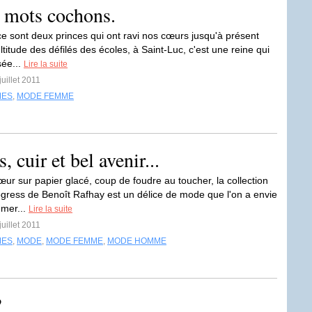
t mots cochons.
ce sont deux princes qui ont ravi nos cœurs jusqu'à présent
titude des défilés des écoles, à Saint-Luc, c'est une reine qui
sée...
Lire la suite
juillet 2011
MES
,
MODE FEMME
 cuir et bel avenir...
ur sur papier glacé, coup de foudre au toucher, la collection
ogress de Benoît Rafhay est un délice de mode que l'on a envie
mer...
Lire la suite
juillet 2011
MES
,
MODE
,
MODE FEMME
,
MODE HOMME
?