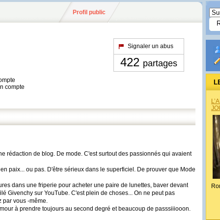
Profil public
Signaler un abus
422
partages
compte
L
son compte
L’
JO
e rédaction de blog. De mode. C'est surtout des passionnés qui avaient
 en paix... ou pas. D'être sérieux dans le superficiel. De prouver que Mode
eures dans une friperie pour acheter une paire de lunettes, baver devant
Ro
filé Givenchy sur YouTube. C'est plein de choses... On ne peut pas
ez par vous -même.
'humour à prendre toujours au second degré et beaucoup de passsiiiooon.