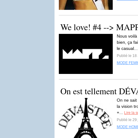
We love! #4 --> MAPP 
Nous voilà
bien, ça fa
le casual..
Publié le 18
MODE FEM
On est tellement DÉVA
On ne sait 
la vision t
+...
Lire la s
Publié le 29 
MODE HOM