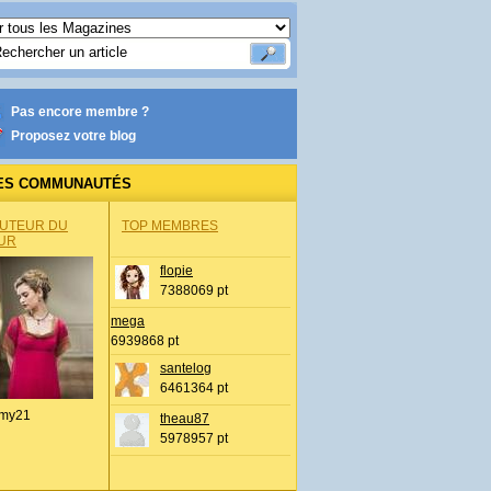
Pas encore membre ?
Proposez votre blog
ES COMMUNAUTÉS
AUTEUR DU
TOP MEMBRES
UR
flopie
7388069 pt
mega
6939868 pt
santelog
6461364 pt
my21
theau87
5978957 pt