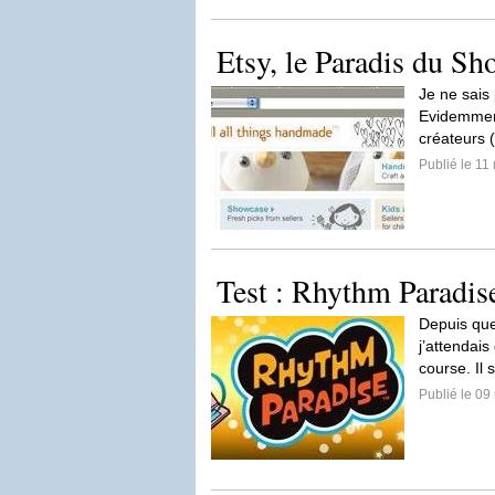
Etsy, le Paradis du Sh
Je ne sais 
Evidemment
créateurs 
Publié le 11
Test : Rhythm Paradis
Depuis que
j’attendai
course. Il s
Publié le 09