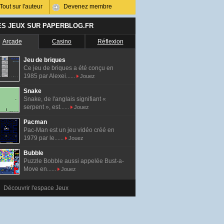
Tout sur l'auteur
Devenez membre
ES JEUX SUR PAPERBLOG.FR
Arcade
Casino
Réflexion
Jeu de briques
Ce jeu de briques a été conçu en
1985 par Alexei......
Jouez
Snake
Snake, de l'anglais signifiant «
serpent », est......
Jouez
Pacman
Pac-Man est un jeu vidéo créé en
1979 par le......
Jouez
Bubble
Puzzle Bobble aussi appelée Bust-a-
Move en......
Jouez
Découvrir l'espace Jeux