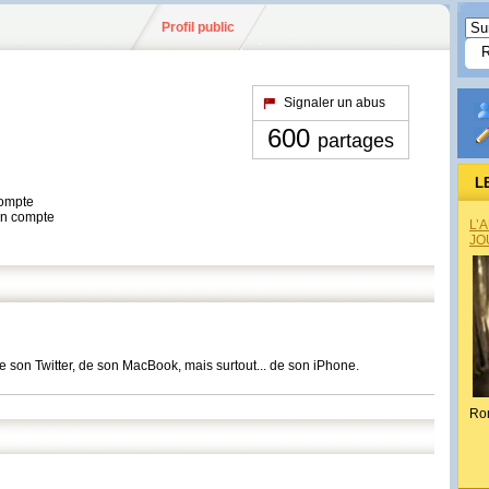
Profil public
Signaler un abus
600
partages
L
compte
son compte
L’
JO
 son Twitter, de son MacBook, mais surtout... de son iPhone.
Ro