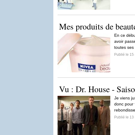
Mes produits de beau
En ce débu
avoir pass
toutes ses
Publié le 15
Vu : Dr. House - Sais
Je viens ju
donc pour 
rebondiss
Publié le 13