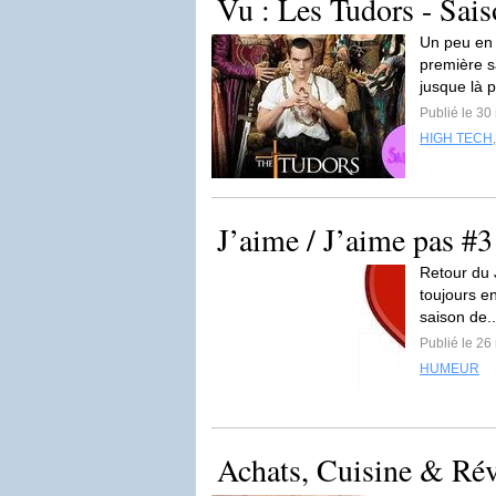
Vu : Les Tudors - Sais
Un peu en r
première sa
jusque là p
Publié le 30
HIGH TECH
J’aime / J’aime pas #3
Retour du 
toujours e
saison de.
Publié le 26
HUMEUR
Achats, Cuisine & Rév