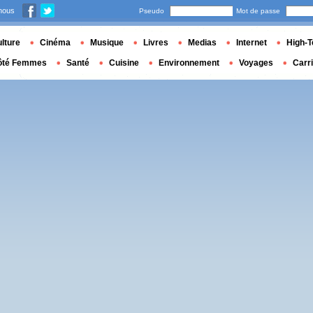
nous
Pseudo
Mot de passe
lture
Cinéma
Musique
Livres
Medias
Internet
High-T
ôté Femmes
Santé
Cuisine
Environnement
Voyages
Carr