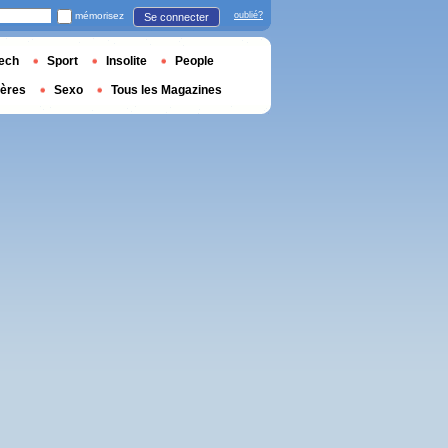
mémorisez
oublié?
Se connecter
ech
Sport
Insolite
People
ières
Sexo
Tous les Magazines