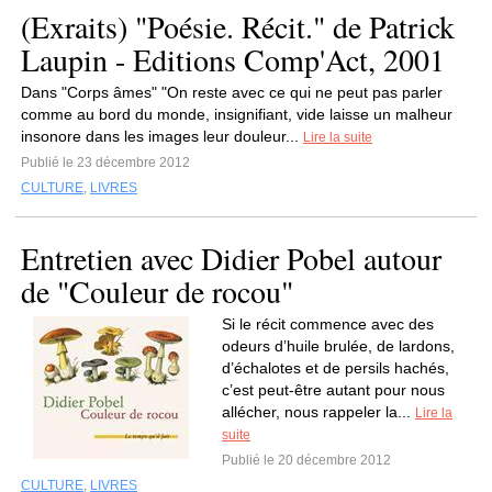
(Exraits) "Poésie. Récit." de Patrick
Laupin - Editions Comp'Act, 2001
Dans "Corps âmes" "On reste avec ce qui ne peut pas parler
comme au bord du monde, insignifiant, vide laisse un malheur
insonore dans les images leur douleur...
Lire la suite
Publié le 23 décembre 2012
CULTURE
,
LIVRES
Entretien avec Didier Pobel autour
de "Couleur de rocou"
Si le récit commence avec des
odeurs d’huile brulée, de lardons,
d’échalotes et de persils hachés,
c’est peut-être autant pour nous
allécher, nous rappeler la...
Lire la
suite
Publié le 20 décembre 2012
CULTURE
,
LIVRES