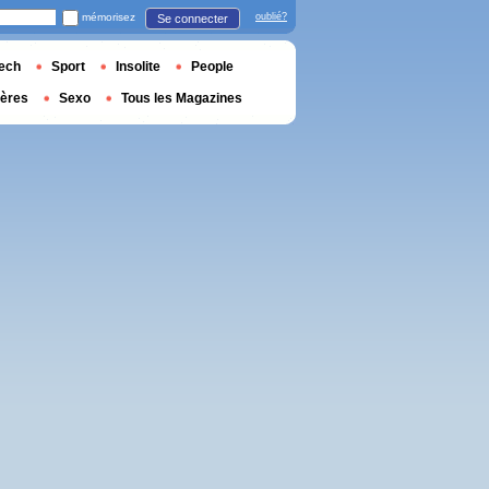
mémorisez
oublié?
Se connecter
ech
Sport
Insolite
People
ières
Sexo
Tous les Magazines