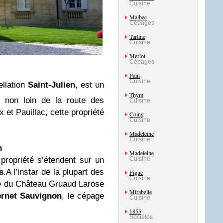
Cuisine
Malbec
Cépages
Tartine
Cuisine
Merlot
Cépages
Pain
Cuisine
llation
Saint-Julien
, est un
Thym
é non loin de la route des
Cuisine
 et Pauillac, cette propriété
Coing
Cuisine
Madeleine
Cuisine
n
Madeleine
Cuisine
propriété s’étendent sur un
s
.
A l’instar
de la plupart des
Figue
Cuisine
le du Château Gruaud Larose
Mirabelle
rnet Sauvignon
, le cépage
Cuisine
1855
Sociétés