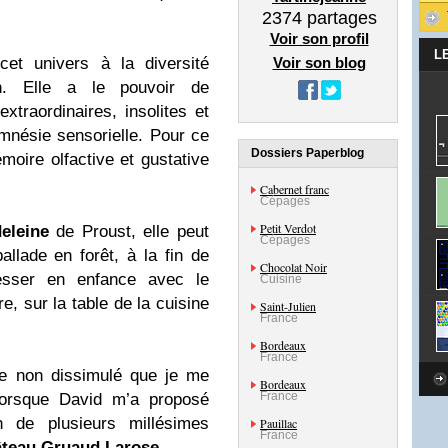
2374
partages
Voir son profil
L
et univers à la diversité
Voir son blog
on. Elle a le pouvoir de
xtraordinaires, insolites et
mnésie sensorielle. Pour ce
Dossiers Paperblog
moire olfactive et gustative
Cabernet franc
Cépages
Petit Verdot
eleine
de Proust, elle peut
Cépages
llade en forêt, à la fin de
Chocolat Noir
resser en enfance avec le
Cuisine
re, sur la table de la cuisine
Saint-Julien
France
Bordeaux
France
e non dissimulé que je me
Bordeaux
France
lorsque David m’a proposé
 de plusieurs millésimes
Pauillac
France
teau Gruaud Larose
.