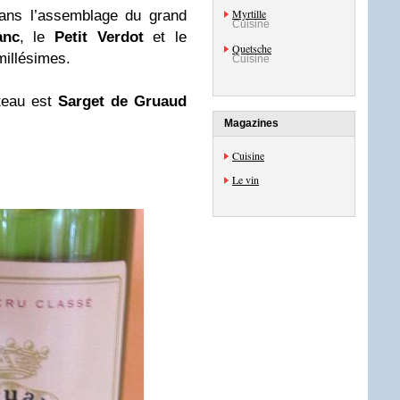
Myrtille
dans l’assemblage du grand
Cuisine
anc
, le
Petit Verdot
et le
Quetsche
millésimes.
Cuisine
âteau est
Sarget de Gruaud
Magazines
Cuisine
Le vin