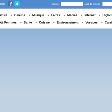
nous
Pseudo
Mot de passe
lture
Cinéma
Musique
Livres
Medias
Internet
High-T
ôté Femmes
Santé
Cuisine
Environnement
Voyages
Carr