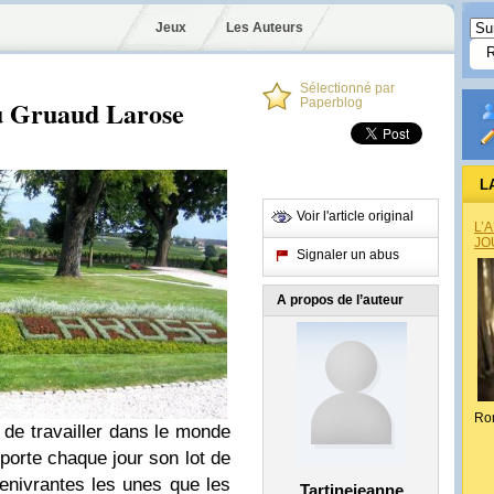
Jeux
Les Auteurs
Sélectionné par
u Gruaud Larose
Paperblog
L
Voir l'article original
L’
JO
Signaler un abus
A propos de l’auteur
Ro
 de travailler dans le monde
porte chaque jour son lot de
enivrantes les unes que les
Tartinejeanne