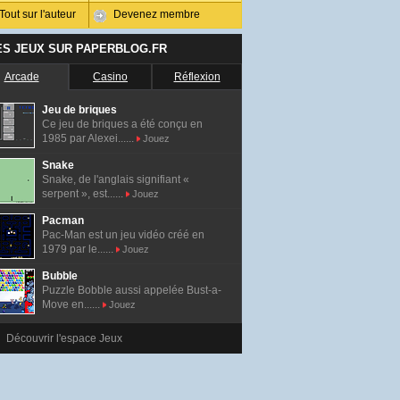
Tout sur l'auteur
Devenez membre
ES JEUX SUR PAPERBLOG.FR
Arcade
Casino
Réflexion
Jeu de briques
Ce jeu de briques a été conçu en
1985 par Alexei......
Jouez
Snake
Snake, de l'anglais signifiant «
serpent », est......
Jouez
Pacman
Pac-Man est un jeu vidéo créé en
1979 par le......
Jouez
Bubble
Puzzle Bobble aussi appelée Bust-a-
Move en......
Jouez
Découvrir l'espace Jeux