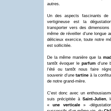
autres.
Un des aspects fascinants de c
vertigineuse est la dégustati
transporter vers des dimensions e
même de réveiller d’une longue a
délicieux exercice, toute notre mé
est sollicitée.
De la même manière que la
mad
tantôt évoquer le
parfum
d’une ba
l’été ou tantôt nous faire rég
souvenir d’une
tartine
à la confitu
de notre grand-mère.
C’est donc avec un enthousiasm
suis précipitée à
Saint-Julien
, 
«
une verticale
» -dégustation
successifs d’un même vin- du
Châ