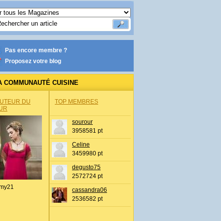
Pas encore membre ?
Proposez votre blog
A COMMUNAUTÉ CUISINE
AUTEUR DU
TOP MEMBRES
UR
sourour
3958581 pt
Celine
3459980 pt
degusto75
2572724 pt
my21
cassandra06
2536582 pt