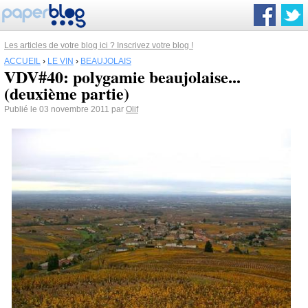
Les articles de votre blog ici ? Inscrivez votre blog !
ACCUEIL
›
LE VIN
›
BEAUJOLAIS
VDV#40: polygamie beaujolaise...
(deuxième partie)
Publié le 03 novembre 2011 par
Olif