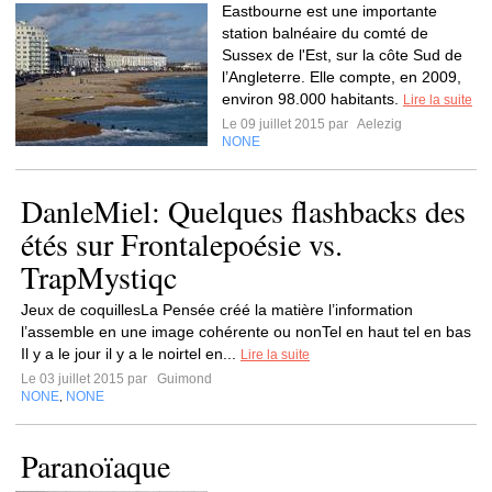
Eastbourne est une importante
station balnéaire du comté de
Sussex de l'Est, sur la côte Sud de
l’Angleterre. Elle compte, en 2009,
environ 98.000 habitants.
Lire la suite
Le 09 juillet 2015 par
Aelezig
NONE
DanleMiel: Quelques flashbacks des
étés sur Frontalepoésie vs.
TrapMystiqc
Jeux de coquillesLa Pensée créé la matière l’information
l’assemble en une image cohérente ou nonTel en haut tel en bas
Il y a le jour il y a le noirtel en...
Lire la suite
Le 03 juillet 2015 par
Guimond
NONE
NONE
,
Paranoïaque