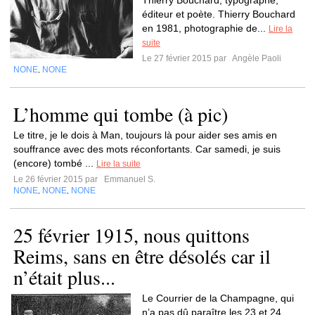
Thierry Bouchard, typographe,
éditeur et poète. Thierry Bouchard
en 1981, photographie de...
Lire la
suite
Le 27 février 2015 par
Angèle Paoli
NONE
NONE
,
L’homme qui tombe (à pic)
Le titre, je le dois à Man, toujours là pour aider ses amis en
souffrance avec des mots réconfortants. Car samedi, je suis
(encore) tombé ...
Lire la suite
Le 26 février 2015 par
Emmanuel S.
NONE
NONE
NONE
,
,
25 février 1915, nous quittons
Reims, sans en être désolés car il
n’était plus...
Le Courrier de la Champagne, qui
n’a pas dû paraître les 23 et 24,