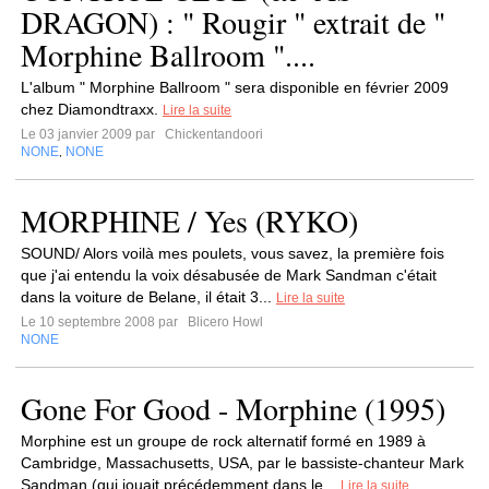
DRAGON) : " Rougir " extrait de "
Morphine Ballroom "....
L'album " Morphine Ballroom " sera disponible en février 2009
chez Diamondtraxx.
Lire la suite
Le 03 janvier 2009 par
Chickentandoori
NONE
NONE
,
MORPHINE / Yes (RYKO)
SOUND/ Alors voilà mes poulets, vous savez, la première fois
que j'ai entendu la voix désabusée de Mark Sandman c'était
dans la voiture de Belane, il était 3...
Lire la suite
Le 10 septembre 2008 par
Blicero Howl
NONE
Gone For Good - Morphine (1995)
Morphine est un groupe de rock alternatif formé en 1989 à
Cambridge, Massachusetts, USA, par le bassiste-chanteur Mark
Sandman (qui jouait précédemment dans le...
Lire la suite