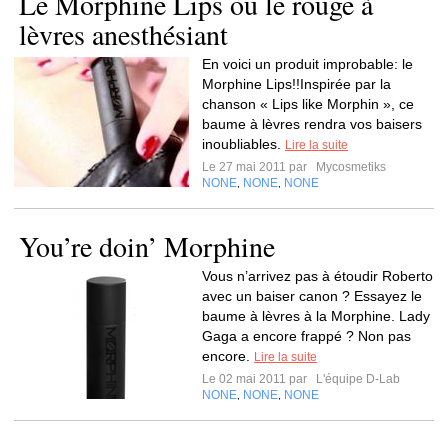
Le Morphine Lips ou le rouge à
lèvres anesthésiant
En voici un produit improbable: le
Morphine Lips!!Inspirée par la
chanson « Lips like Morphin », ce
baume à lèvres rendra vos baisers
inoubliables.
Lire la suite
Le 27 mai 2011 par
Mycosmetiks
NONE
NONE
NONE
,
,
You’re doin’ Morphine
Vous n’arrivez pas à étoudir Roberto
avec un baiser canon ? Essayez le
baume à lèvres à la Morphine. Lady
Gaga a encore frappé ? Non pas
encore.
Lire la suite
Le 02 mai 2011 par
L'équipe D-Lab
NONE
NONE
NONE
,
,