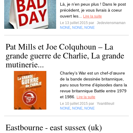
Là, je n’en peux plus ! Dans le post
précédent, je vous livrais à coeur
ouvert les...
Lire la suite
Le 13 juillet 2015 par
Jedeviensmaman
NONE
NONE
NONE
,
,
Pat Mills et Joe Colquhoun – La
grande guerre de Charlie, La grande
mutinerie...
Charley’s War est un chef-d’œuvre
de la bande dessinée britannique,
paru sous forme d’épisodes dans la
revue britannique Battle entre 1979
et 1986.
Lire la suite
Le 10 juillet 2015 par
Yvantilleuil
NONE
NONE
NONE
,
,
Eastbourne - east sussex (uk)