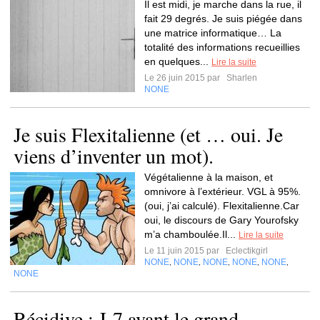
Il est midi, je marche dans la rue, il
fait 29 degrés. Je suis piégée dans
une matrice informatique… La
totalité des informations recueillies
en quelques...
Lire la suite
Le 26 juin 2015 par
Sharlen
NONE
Je suis Flexitalienne (et … oui. Je
viens d’inventer un mot).
Végétalienne à la maison, et
omnivore à l’extérieur. VGL à 95%.
(oui, j’ai calculé). Flexitalienne.Car
oui, le discours de Gary Yourofsky
m’a chamboulée.Il...
Lire la suite
Le 11 juin 2015 par
Eclectikgirl
NONE
NONE
NONE
NONE
NONE
,
,
,
,
,
NONE
Récidive : J-7 avant le grand