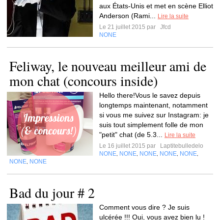
aux États-Unis et met en scène Elliot
Anderson (Rami...
Lire la suite
Le 21 juillet 2015 par
Jfcd
NONE
Feliway, le nouveau meilleur ami de
mon chat (concours inside)
Hello there!Vous le savez depuis
longtemps maintenant, notamment
si vous me suivez sur Instagram: je
suis tout simplement folle de mon
"petit" chat (de 5.3...
Lire la suite
Le 16 juillet 2015 par
Laptitebulledelo
NONE
NONE
NONE
NONE
NONE
,
,
,
,
,
NONE
NONE
,
Bad du jour # 2
Comment vous dire ? Je suis
ulcérée !!! Oui, vous avez bien lu !