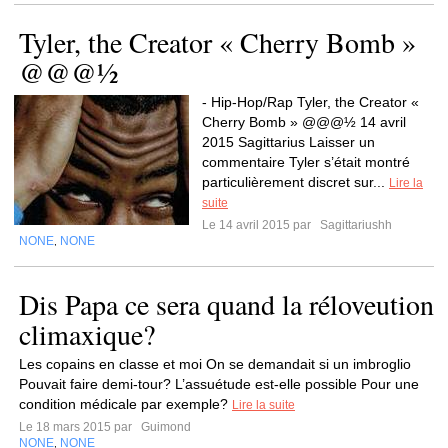
Tyler, the Creator « Cherry Bomb »
@@@½
- Hip-Hop/Rap Tyler, the Creator «
Cherry Bomb » @@@½ 14 avril
2015 Sagittarius Laisser un
commentaire Tyler s’était montré
particulièrement discret sur...
Lire la
suite
Le 14 avril 2015 par
Sagittariushh
NONE
NONE
,
Dis Papa ce sera quand la réloveution
climaxique?
Les copains en classe et moi On se demandait si un imbroglio
Pouvait faire demi-tour? L’assuétude est-elle possible Pour une
condition médicale par exemple?
Lire la suite
Le 18 mars 2015 par
Guimond
NONE
NONE
,