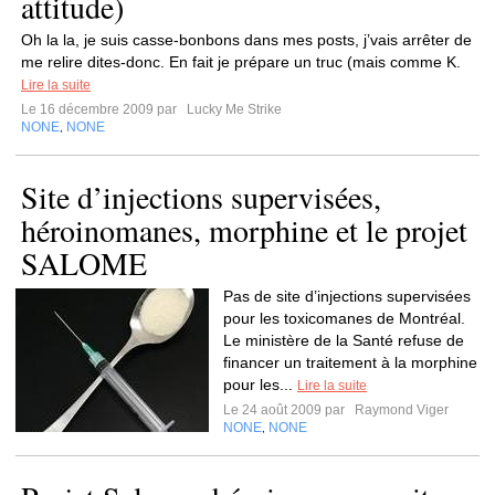
attitude)
Oh la la, je suis casse-bonbons dans mes posts, j’vais arrêter de
me relire dites-donc. En fait je prépare un truc (mais comme K.
Lire la suite
Le 16 décembre 2009 par
Lucky Me Strike
NONE
NONE
,
Site d’injections supervisées,
héroinomanes, morphine et le projet
SALOME
Pas de site d’injections supervisées
pour les toxicomanes de Montréal.
Le ministère de la Santé refuse de
financer un traitement à la morphine
pour les...
Lire la suite
Le 24 août 2009 par
Raymond Viger
NONE
NONE
,