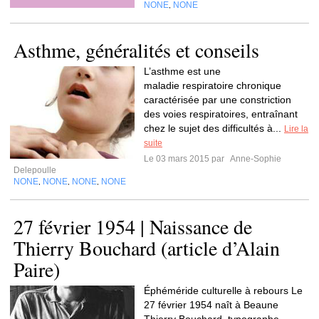
NONE
NONE
,
Asthme, généralités et conseils
L’asthme est une
maladie respiratoire chronique
caractérisée par une constriction
des voies respiratoires, entraînant
chez le sujet des difficultés à...
Lire la
suite
Le 03 mars 2015 par
Anne-Sophie
Delepoulle
NONE
NONE
NONE
NONE
,
,
,
27 février 1954 | Naissance de
Thierry Bouchard (article d’Alain
Paire)
Éphéméride culturelle à rebours Le
27 février 1954 naît à Beaune