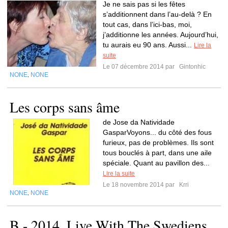
Je ne sais pas si les fêtes
s’additionnent dans l’au-delà ? En
tout cas, dans l’ici-bas, moi,
j’additionne les années. Aujourd’hui,
tu aurais eu 90 ans. Aussi...
Lire la
suite
Le 07 décembre 2014 par
Gintonhic
NONE
NONE
,
Les corps sans âme
de Jose da Natividade
GasparVoyons... du côté des fous
furieux, pas de problèmes. Ils sont
tous bouclés à part, dans une aile
spéciale. Quant au pavillon des...
Lire la suite
Le 18 novembre 2014 par
Krri
NONE
NONE
,
B - 2014, Live With The Swediens,