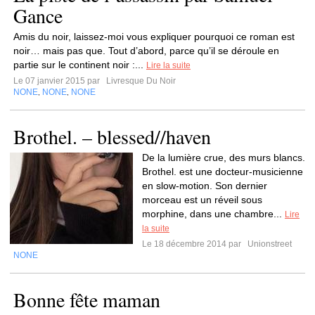
Gance
Amis du noir, laissez-moi vous expliquer pourquoi ce roman est
noir… mais pas que. Tout d’abord, parce qu’il se déroule en
partie sur le continent noir :...
Lire la suite
Le 07 janvier 2015 par
Livresque Du Noir
NONE
NONE
NONE
,
,
Brothel. – blessed//haven
De la lumière crue, des murs blancs.
Brothel. est une docteur-musicienne
en slow-motion. Son dernier
morceau est un réveil sous
morphine, dans une chambre...
Lire
la suite
Le 18 décembre 2014 par
Unionstreet
NONE
Bonne fête maman