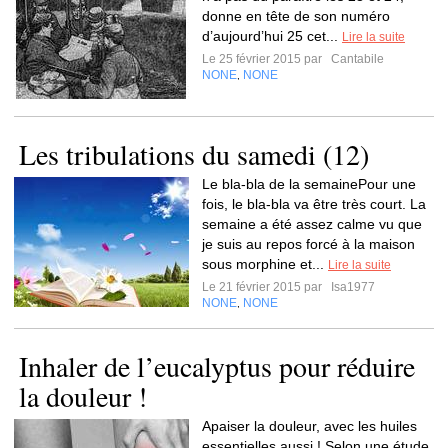
donne en tête de son numéro
d’aujourd’hui 25 cet...
Lire la suite
Le 25 février 2015 par
Cantabile
NONE
NONE
,
Les tribulations du samedi (12)
Le bla-bla de la semainePour une
fois, le bla-bla va être très court. La
semaine a été assez calme vu que
je suis au repos forcé à la maison
sous morphine et...
Lire la suite
Le 21 février 2015 par
Isa1977
NONE
NONE
,
Inhaler de l’eucalyptus pour réduire
la douleur !
Apaiser la douleur, avec les huiles
essentielles aussi ! Selon une étude,