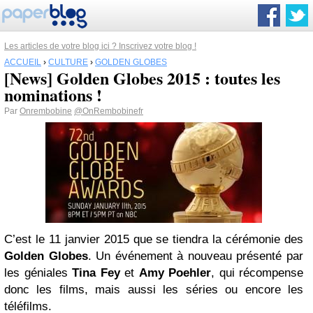
Les articles de votre blog ici ? Inscrivez votre blog !
ACCUEIL
›
CULTURE
›
GOLDEN GLOBES
[News] Golden Globes 2015 : toutes les
nominations !
Par
Onrembobine
@OnRembobinefr
C’est le 11 janvier 2015 que se tiendra la cérémonie des
Golden Globes
. Un événement à nouveau présenté par
les géniales
Tina Fey
et
Amy Poehler
, qui récompense
donc les films, mais aussi les séries ou encore les
téléfilms.