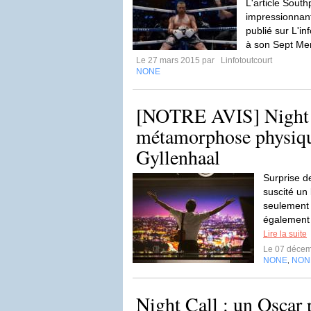
L'article Sout
impressionnant
publié sur L'in
à son Sept Mer
Le 27 mars 2015 par
Linfotoutcourt
NONE
[NOTRE AVIS] Night C
métamorphose physiqu
Gyllenhaal
Surprise de
suscité un
seulement 
également 
Lire la suite
Le 07 déce
NONE
NON
,
Night Call : un Oscar 