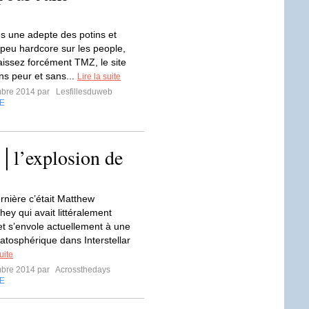
es une adepte des potins et
peu hardcore sur les people,
issez forcément TMZ, le site
ns peur et sans...
Lire la suite
mbre 2014 par
Lesfillesduweb
E
y│l’explosion de
rnière c’était Matthew
y qui avait littéralement
et s’envole actuellement à une
ratosphérique dans Interstellar
uite
mbre 2014 par
Acrossthedays
E