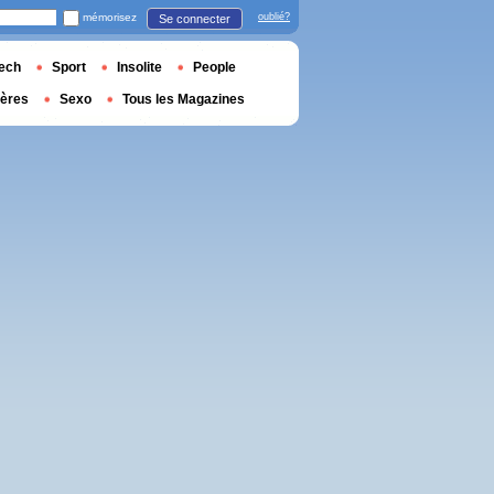
mémorisez
oublié?
Se connecter
ech
Sport
Insolite
People
ières
Sexo
Tous les Magazines