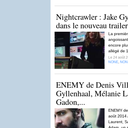
Nightcrawler : Jake Gy
dans le nouveau trailer
La premièr
angoissant
encore plu
allégé de 1
Le 24 août 
NONE
NON
,
ENEMY de Denis Vill
Gyllenhaal, Mélanie L
Gadon,...
ENEMY de D
août 2014 
Laurent, S
Adam, un p