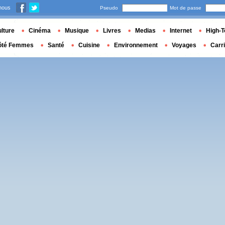
nous
Pseudo
Mot de passe
lture
Cinéma
Musique
Livres
Medias
Internet
High-T
ôté Femmes
Santé
Cuisine
Environnement
Voyages
Carr