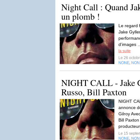
Night Call : Quand Ja
un plomb !
Le regard 
Jake Gyllen
performanc
d’images …
la suite
Le 26 octob
NONE
NON
,
NIGHT CALL - Jake G
Russo, Bill Paxton
NIGHT CAL
annonce d
Gilroy Ave
Bill Paxto
producteur
Le 15 septe
NONE
NON
,