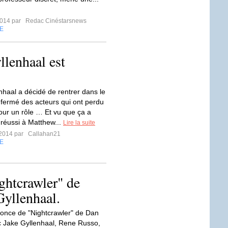
2014 par
Redac Cinéstarsnews
E
llenhaal est
nhaal a décidé de rentrer dans le
s fermé des acteurs qui ont perdu
our un rôle … Et vu que ça a
 réussi à Matthew...
Lire la suite
t 2014 par
Callahan21
E
ghtcrawler" de
Gyllenhaal.
once de "Nightcrawler" de Dan
c Jake Gyllenhaal, Rene Russo,