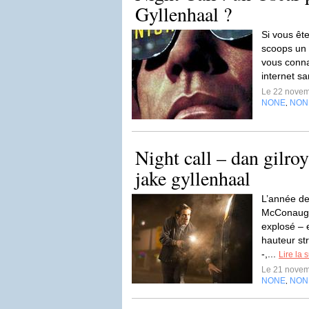
Gyllenhaal ?
Si vous êt
scoops un 
vous conna
internet sa
Le 22 nove
NONE
NON
,
Night call – dan gilro
jake gyllenhaal
L’année de
McConaughe
explosé – 
hauteur st
-,...
Lire la s
Le 21 nove
NONE
NON
,