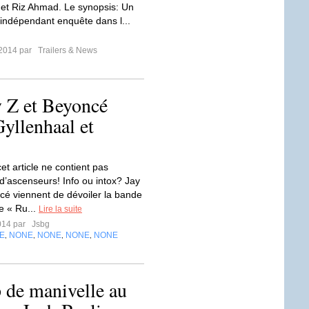
n et Riz Ahmad. Le synopsis: Un
e indépendant enquête dans l...
t 2014 par
Trailers & News
y Z et Beyoncé
yllenhaal et
cet article ne contient pas
 d’ascenseurs! Info ou intox? Jay
cé viennent de dévoiler la bande
e « Ru...
Lire la suite
014 par
Jsbg
E
NONE
NONE
NONE
NONE
,
,
,
,
p de manivelle au