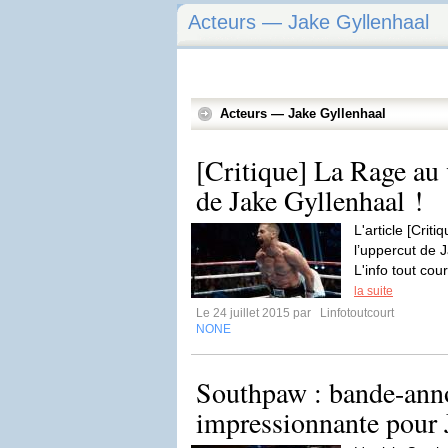
Acteurs — Jake Gyllenhaal
Acteurs — Jake Gyllenhaal
[Critique] La Rage au 
de Jake Gyllenhaal !
L'article [Crit
l’uppercut de J
L'info tout cou
la suite
Le 24 juillet 2015 par
Linfotoutcourt
NONE
Southpaw : bande-ann
impressionnante pour 