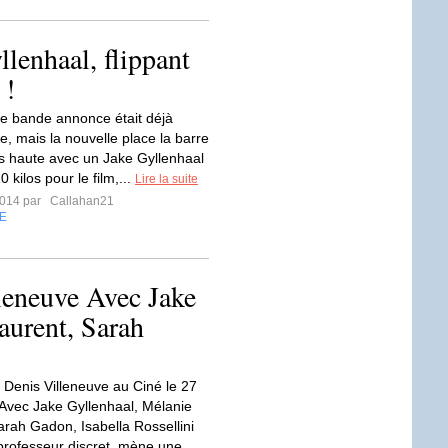
llenhaal, flippant
 !
e bande annonce était déjà
e, mais la nouvelle place la barre
s haute avec un Jake Gyllenhaal
0 kilos pour le film,...
Lire la suite
2014 par
Callahan21
E
eneuve Avec Jake
aurent, Sarah
enis Villeneuve au Ciné le 27
Avec Jake Gyllenhaal, Mélanie
arah Gadon, Isabella Rossellini
rofesseur discret, mène une...