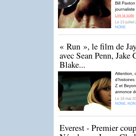
Bill Paxto
journalist
Lire la suite
Le 23 juille
NONE
« Run », le film de Ja
avec Sean Penn, Jake G
Blake...
Attention, 
d’histoires
Z et Beyon
annonce d
Le 18 mai 2
NONE
NON
,
Everest - Premier cou