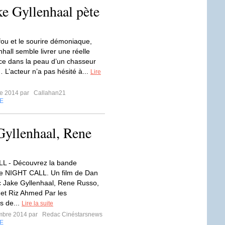
ke Gyllenhaal pète
fou et le sourire démoniaque,
hall semble livrer une réelle
e dans la peau d’un chasseur
 L’acteur n’a pas hésité à...
Lire
re 2014 par
Callahan21
E
yllenhaal, Rene
L - Découvrez la bande
e NIGHT CALL. Un film de Dan
c Jake Gyllenhaal, Rene Russo,
n et Riz Ahmed Par les
s de...
Lire la suite
mbre 2014 par
Redac Cinéstarsnews
E