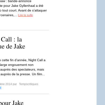
hpaw : bande-annonce
e pour Jake Gyllenhaal a été
fo tout court. Avant de s’attaquer
cenaires,...
Lire la suite
all : la
e de Jake
 cette fin d’année, Night Call a
 large engouement non
auprès des spectateurs, mais
auprès de la presse. Un film...
mbre 2014 par
Tempscritiques
E
pour Jake