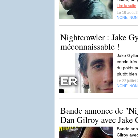
Lire la suite
Le 19 août 
NONE
NON
,
Nightcrawler : Jake Gy
méconnaissable !
Jake Gylle
cercle trè
du poids p
plutôt bien
Le 23 juille
NONE
NON
,
Bande annonce de "Ni
Dan Gilroy avec Jake 
Bande ann
Gilroy ave