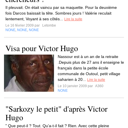
Il pleuvait. On était vaincu par sa maquette. Pour la deuxième
fois Darcos baissait la tête. Sombres jours ! Valérie reculait
lentement, Voyant à ses côtés...
Lire la suite
Le 16 février 2009 par
Letombe
NONE
NONE
NONE
,
,
Visa pour Victor Hugo
Nassour est à un an de la retraite
.Depuis plus de 27 ans il enseigne le
français dans la petite école
communale de Outoul, petit village
saharien à 20...
Lire la suite
Le 10 janvier 2009 par
A360
NONE
"Sarkozy le petit" d'après Victor
Hugo
" Que peut-il ? Tout. Qu'a-t-il fait ? Rien. Avec cette pleine