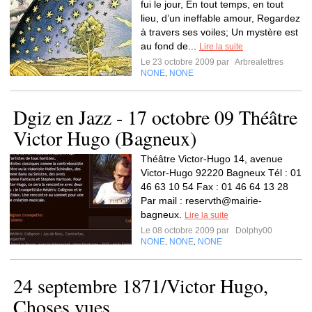
fui le jour, En tout temps, en tout
lieu, d’un ineffable amour, Regardez
à travers ses voiles; Un mystère est
au fond de...
Lire la suite
Le 23 octobre 2009 par
Arbrealettres
NONE
NONE
,
Dgiz en Jazz - 17 octobre 09 Théâtre
Victor Hugo (Bagneux)
Théâtre Victor-Hugo 14, avenue
Victor-Hugo 92220 Bagneux Tél : 01
46 63 10 54 Fax : 01 46 64 13 28
Par mail : reservth@mairie-
bagneux.
Lire la suite
Le 08 octobre 2009 par
Dolphy00
NONE
NONE
NONE
,
,
24 septembre 1871/Victor Hugo,
Choses vues