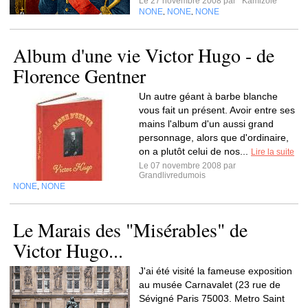
Le 27 novembre 2008 par
Kamizole
NONE
NONE
NONE
,
,
Album d'une vie Victor Hugo - de
Florence Gentner
Un autre géant à barbe blanche
vous fait un présent. Avoir entre ses
mains l'album d'un aussi grand
personnage, alors que d'ordinaire,
on a plutôt celui de nos...
Lire la suite
Le 07 novembre 2008 par
Grandlivredumois
NONE
NONE
,
Le Marais des "Misérables" de
Victor Hugo...
J'ai été visité la fameuse exposition
au musée Carnavalet (23 rue de
Sévigné Paris 75003. Metro Saint