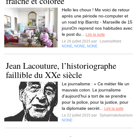
fraîche et colorée
Hello les choux ! Me voici de retour
après une période no-computer et
un road trip Biarritz - Marseille de 15
joursOn reprend nos habitudes avec
le post du...
Lire la suite
Le 26 juillet 2015 par
Loversofmint
NONE
NONE
NONE
,
,
Jean Lacouture, l’historiographe
faillible du XXe siècle
Le journalisme : « Ce métier file un
mauvais coton. Le journalisme
d’aujourd’hui a tort de se prendre
pour la police, pour la justice, pour
la diplomatie secrèt...
Lire la suite
Le 22 juillet 2015 par
Sylvainrakotoarison
NONE