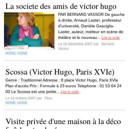
La societe des amis de victor hugo
PAR BERNARD VASSOR De gauche
à droite, Arnaud Laster, professeur
d'université, Danièle Gasciglia-
Laster, auteur, metteur en scène de
théâtre et le nouveau...
Lire la suite
Le 18 décembre 2007 par
Bernard
Vassor
NONE
NONE
,
Scossa (Victor Hugo, Paris XVIe)
Genre : Traditionnel Adresse : 8 place Victor Hugo, Paris XVIe
Plan d’accès Prix : Formule à 23 euros Telephone : 01 53 64 24
00 Le Scossa est une petite...
Lire la suite
Le 13 octobre 2007 par
Ptixu
NONE
NONE
,
Visite privée d'une maison à la déco