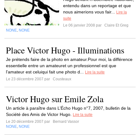
entendu dans un reportage et que
nous aimerions vous fair...
Lire la
suite
Le 06 janvier 2008 par
Claire Et Greg
NONE
NONE
,
Place Victor Hugo - Illuminations
Je prétends faire de la photo en amateur.Pour moi, la différence
essentielle entre un amateuret un professionnel est que
l'amateur est celuiqui fait une photo d...
Lire la suite
Le 23 décembre 2007 par
Cousteaux
Victor Hugo sur Emile Zola
Un article à paraître dans L’Écho Hugo n°7, 2007, bulletin de la
Société des Amis de Victor Hugo.
Lire la suite
Le 20 décembre 2007 par
Bernard Vassor
NONE
NONE
,