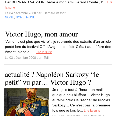
Par BERNARD VASSOR Dédié à mon ami Gérard Comte , l'...
Lire
la suite
Le 04 décembre 2008 par
Bernard Vassor
NONE
NONE
NONE
,
,
Victor Hugo, mon amour
“Aimer, c’est plus que vivre“ : je reprends des extraits d’un article
posté lors du festival Off d’Avignon cet été. C’était au théâtre des
Amant, place du...
Lire la suite
Le 03 décembre 2008 par
Toli
actualité ? Napoléon Sarkozy “le
petit” vu par… Victor Hugo ?
Je reçois tout à l’heure un mail
quelque peu bluffant… Victor Hugo
aurait-il prévu le “règne” de Nicolas
Sarkozy… Ce n’est pas la première
fois que je fais le...
Lire la suite