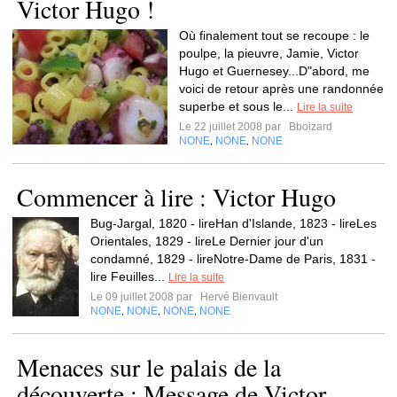
Victor Hugo !
Où finalement tout se recoupe : le
poulpe, la pieuvre, Jamie, Victor
Hugo et Guernesey...D"abord, me
voici de retour après une randonnée
superbe et sous le...
Lire la suite
Le 22 juillet 2008 par
Bboizard
NONE
NONE
NONE
,
,
Commencer à lire : Victor Hugo
Bug-Jargal, 1820 - lireHan d'Islande, 1823 - lireLes
Orientales, 1829 - lireLe Dernier jour d'un
condamné, 1829 - lireNotre-Dame de Paris, 1831 -
lire Feuilles...
Lire la suite
Le 09 juillet 2008 par
Hervé Bienvault
NONE
NONE
NONE
NONE
,
,
,
Menaces sur le palais de la
découverte : Message de Victor