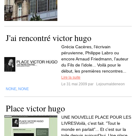
J'ai rencontré victor hugo
Grécia Cacères, l'écrivain
péruvienne, Philippe Labro ou
encore Arnaud Friedmann, l'auteur
du Fils de l'idole... Voilà pour le
début, les premières rencontres...
Lire la suite
Le 31 mai 2009 par
Lejournaldeneon
NONE
NONE
,
Place victor hugo
UNE NOUVELLE PLACE POUR LES
LIVRESVoilà, c'est fait. "Tout le
monde en parlait"... Et c'est sur la
toile depuis aujourd'hui. Une place...