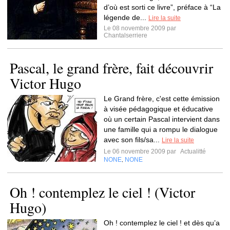
d’où est sorti ce livre”, préface à “La
légende de...
Lire la suite
Le 08 novembre 2009 par
Chantalserriere
Pascal, le grand frère, fait découvrir
Victor Hugo
Le Grand frère, c'est cette émission
à visée pédagogique et éducative
où un certain Pascal intervient dans
une famille qui a rompu le dialogue
avec son fils/sa...
Lire la suite
Le 06 novembre 2009 par
Actualitté
NONE
NONE
,
Oh ! contemplez le ciel ! (Victor
Hugo)
Oh ! contemplez le ciel ! et dès qu’a