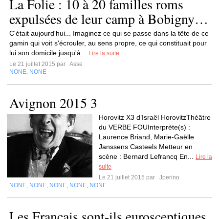
La Folie : 10 à 20 familles roms
expulsées de leur camp à Bobigny…
C'était aujourd'hui... Imaginez ce qui se passe dans la tête de ce
gamin qui voit s'écrouler, au sens propre, ce qui constituait pour
lui son domicile jusqu'à...
Lire la suite
Le 21 juillet 2015 par
Asse
NONE
NONE
,
Avignon 2015 3
Horovitz X3 d’Israël HorovitzThéâtre
du VERBE FOUInterprète(s) :
Laurence Briand, Marie-Gaëlle
Janssens Casteels Metteur en
scène : Bernard Lefrancq En...
Lire la
suite
Le 21 juillet 2015 par
Jperino
NONE
NONE
NONE
NONE
NONE
,
,
,
,
Les Français sont-ils eurosceptiques