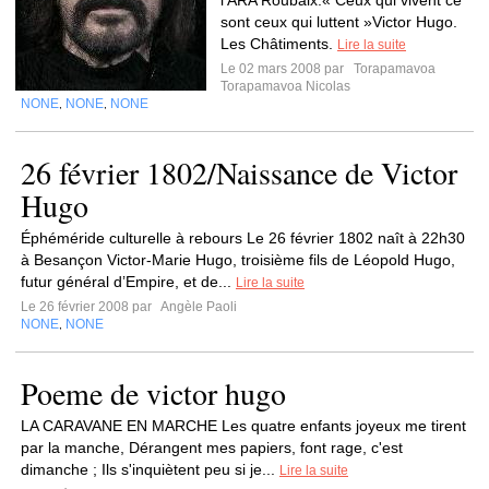
l’ARA Roubaix.« Ceux qui vivent ce
sont ceux qui luttent »Victor Hugo.
Les Châtiments.
Lire la suite
Le 02 mars 2008 par
Torapamavoa
Torapamavoa Nicolas
NONE
NONE
NONE
,
,
26 février 1802/Naissance de Victor
Hugo
Éphéméride culturelle à rebours Le 26 février 1802 naît à 22h30
à Besançon Victor-Marie Hugo, troisième fils de Léopold Hugo,
futur général d’Empire, et de...
Lire la suite
Le 26 février 2008 par
Angèle Paoli
NONE
NONE
,
Poeme de victor hugo
LA CARAVANE EN MARCHE Les quatre enfants joyeux me tirent
par la manche, Dérangent mes papiers, font rage, c'est
dimanche ; Ils s'inquiètent peu si je...
Lire la suite