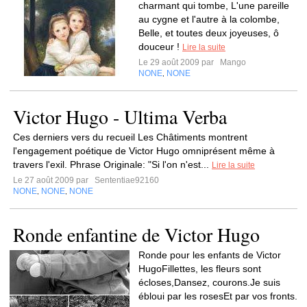
charmant qui tombe, L'une pareille
au cygne et l'autre à la colombe,
Belle, et toutes deux joyeuses, ô
douceur !
Lire la suite
Le 29 août 2009 par
Mango
NONE
NONE
,
Victor Hugo - Ultima Verba
Ces derniers vers du recueil Les Châtiments montrent
l'engagement poétique de Victor Hugo omniprésent même à
travers l'exil. Phrase Originale: "Si l'on n'est...
Lire la suite
Le 27 août 2009 par
Sententiae92160
NONE
NONE
NONE
,
,
Ronde enfantine de Victor Hugo
Ronde pour les enfants de Victor
HugoFillettes, les fleurs sont
écloses,Dansez, courons.Je suis
ébloui par les rosesEt par vos fronts.