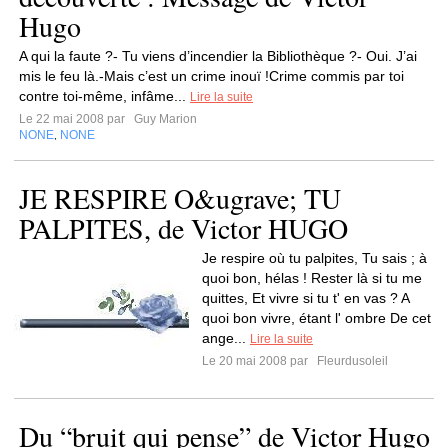
Hugo
A qui la faute ?- Tu viens d’incendier la Bibliothèque ?- Oui. J’ai
mis le feu là.-Mais c’est un crime inouï !Crime commis par toi
contre toi-même, infâme...
Lire la suite
Le 22 mai 2008 par
Guy Marion
NONE
NONE
,
JE RESPIRE O&ugrave; TU
PALPITES, de Victor HUGO
Je respire où tu palpites, Tu sais ; à
quoi bon, hélas ! Rester là si tu me
quittes, Et vivre si tu t' en vas ? A
quoi bon vivre, étant l' ombre De cet
ange...
Lire la suite
Le 20 mai 2008 par
Fleurdusoleil
Du “bruit qui pense” de Victor Hugo