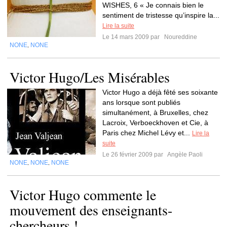
WISHES, 6 « Je connais bien le
sentiment de tristesse qu’inspire la...
Lire la suite
Le 14 mars 2009 par
Noureddine
NONE
NONE
,
Victor Hugo/Les Misérables
Victor Hugo a déjà fêté ses soixante
ans lorsque sont publiés
simultanément, à Bruxelles, chez
Lacroix, Verboeckhoven et Cie, à
Paris chez Michel Lévy et...
Lire la
suite
Le 26 février 2009 par
Angèle Paoli
NONE
NONE
NONE
,
,
Victor Hugo commente le
mouvement des enseignants-
chercheurs !