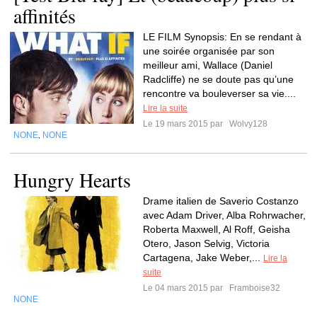
affinités
LE FILM Synopsis: En se rendant à
une soirée organisée par son
meilleur ami, Wallace (Daniel
Radcliffe) ne se doute pas qu’une
rencontre va bouleverser sa vie....
Lire la suite
Le 19 mars 2015 par
Wolvy128
NONE
NONE
,
Hungry Hearts
Drame italien de Saverio Costanzo
avec Adam Driver, Alba Rohrwacher,
Roberta Maxwell, Al Roff, Geisha
Otero, Jason Selvig, Victoria
Cartagena, Jake Weber,...
Lire la
suite
Le 04 mars 2015 par
Framboise32
NONE