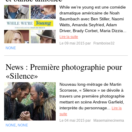
While we’re young est une comédie
dramatique américaine de Noah
Baumbach avec Ben Stiller, Naomi
Watts, Amanda Seyfried, Adam
Driver, Brady Corbet, Maria Dizzia...
Lire la suite
Le 09 mai 2015 par
Framboise32
NONE
News : Première photographie pour
«Silence»
Nouveau long-métrage de Martin
Scorsese, « Silence » se dévoile à
travers une première photographie
mettant en scène Andrew Garfield,
interprète du personnage...
Lire la
suite
Le 04 mai 2015 par
Masemainecinema
NONE
NONE
,