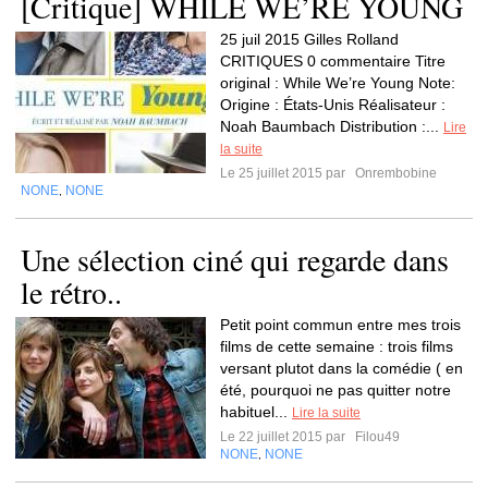
[Critique] WHILE WE’RE YOUNG
25 juil 2015 Gilles Rolland
CRITIQUES 0 commentaire Titre
original : While We’re Young Note:
Origine : États-Unis Réalisateur :
Noah Baumbach Distribution :...
Lire
la suite
Le 25 juillet 2015 par
Onrembobine
NONE
NONE
,
Une sélection ciné qui regarde dans
le rétro..
Petit point commun entre mes trois
films de cette semaine : trois films
versant plutot dans la comédie ( en
été, pourquoi ne pas quitter notre
habituel...
Lire la suite
Le 22 juillet 2015 par
Filou49
NONE
NONE
,