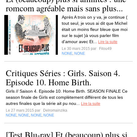
romcom agréable mais sans plus...
Après A trois on y va, je continue (
tout seul, je vous ai dit que Michel
était un moins fleur bleue que moi
sur le sujet )à vous parler film
d'amour avec Et...
Lire la suite
Le 30 mars 2015 par
Filou49
NONE
NONE
,
Critiques Séries : Girls. Saison 4.
Episode 10. Home Birth.
Girls // Saison 4. Episode 10. Home Birth. SEASON FINALE Ce
season finale de Girls est complètement différent de tous les
autres finales que la série ait pu nou...
Lire la suite
Le 27 mars 2015 par
Delromainzika
NONE
NONE
NONE
NONE
,
,
,
[Test Blu-ray] Et (beaucoup) plus si