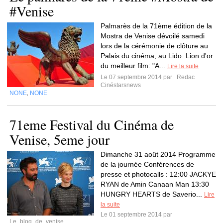
#Venise
Palmarès de la 71ème édition de la
Mostra de Venise dévoilé samedi
lors de la cérémonie de clôture au
Palais du cinéma, au Lido: Lion d'or
du meilleur film: "A...
Lire la suite
Le 07 septembre 2014 par
Redac
Cinéstarsnews
NONE
NONE
,
71eme Festival du Cinéma de
Venise, 5eme jour
Dimanche 31 août 2014 Programme
de la journée Conférences de
presse et photocalls : 12:00 JACKYE
RYAN de Amin Canaan Man 13:30
HUNGRY HEARTS de Saverio...
Lire
la suite
Le 01 septembre 2014 par
Le_blog_de_venise