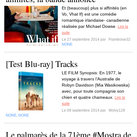
Et (beaucoup) plus si affinités (en
Vo, Vhat If) est une comédie
romantique irlandaise- canadienne
réalisée par Michael Dowse.
Lire la
suite
Le 27 septembre 2014 par
Framboise32
NONE
[Test Blu-ray] Tracks
LE FILM Synopsis: En 1977, le
voyage à travers l’Australie de
Robyn Davidson (Mia Wasikowska)
avec, pour toute compagnie son
chien et quatre chameaux.
Lire la
suite
Le 09 septembre 2014 par
Wolvy128
NONE
NONE
,
Le palmarès de la 71ème #Mostra de