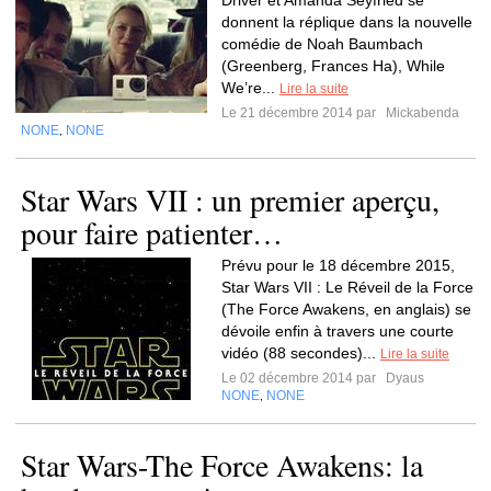
Driver et Amanda Seyfried se
donnent la réplique dans la nouvelle
comédie de Noah Baumbach
(Greenberg, Frances Ha), While
We’re...
Lire la suite
Le 21 décembre 2014 par
Mickabenda
NONE
NONE
,
Star Wars VII : un premier aperçu,
pour faire patienter…
Prévu pour le 18 décembre 2015,
Star Wars VII : Le Réveil de la Force
(The Force Awakens, en anglais) se
dévoile enfin à travers une courte
vidéo (88 secondes)...
Lire la suite
Le 02 décembre 2014 par
Dyaus
NONE
NONE
,
Star Wars-The Force Awakens: la