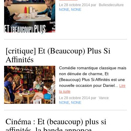
Le 28 octobre 2014 par
Bullesdeculture
NONE
NONE
,
[critique] Et (Beaucoup) Plus Si
Affinités
Comédie romantique classique mais
non dénuée de charme, Et
(Beaucoup) Plus Si Affinités est une
nouvelle occasion pour Daniel...
Lire
la suite
Le 28 octobre 2014 par
Vance
NONE
NONE
,
Cinéma : Et (beaucoup) plus si
affinités, la bande annonce