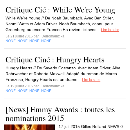
Critique Cié : While We're Young
While We’re Young // De Noah Baumbach. Avec Ben Stiller,
Naomi Watts et Adam Driver. Noah Baumbach, connu pour
Greenberg ou encore Frances Ha revient ici avec...
Lire la suite
Le 21 juillet 2015 par
Delromainzika
NONE
NONE
NONE
NONE
,
,
,
Critique Ciné : Hungry Hearts
Hungry Hearts // De Saverio Costanzo. Avec Adam Driver, Alba
Rohrwacher et Roberta Maxwell. Adapté du roman de Marco
Franzoso, Hungry Hearts est un drame...
Lire la suite
Le 19 juillet 2015 par
Delromainzika
NONE
NONE
NONE
NONE
,
,
,
[News] Emmy Awards : toutes les
nominations 2015
17 juil 2015 Gilles Rolland NEWS 0