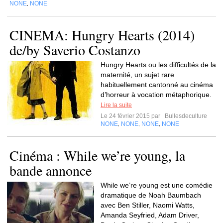
NONE
NONE
,
CINEMA: Hungry Hearts (2014)
de/by Saverio Costanzo
Hungry Hearts ou les difficultés de la
maternité, un sujet rare
habituellement cantonné au cinéma
d’horreur à vocation métaphorique.
Lire la suite
Le 24 février 2015 par
Bullesdeculture
NONE
NONE
NONE
NONE
,
,
,
Cinéma : While we’re young, la
bande annonce
While we’re young est une comédie
dramatique de Noah Baumbach
avec Ben Stiller, Naomi Watts,
Amanda Seyfried, Adam Driver,