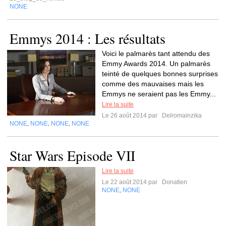
NONE
Emmys 2014 : Les résultats
Voici le palmarès tant attendu des
Emmy Awards 2014. Un palmarès
teinté de quelques bonnes surprises
comme des mauvaises mais les
Emmys ne seraient pas les Emmy...
Lire la suite
Le 26 août 2014 par
Delromainzika
NONE
NONE
NONE
NONE
,
,
,
Star Wars Episode VII
Lire la suite
Le 22 août 2014 par
Donatien
NONE
NONE
,