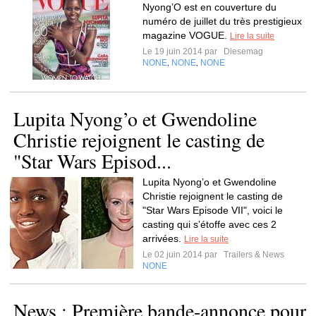
Nyong’O est en couverture du
numéro de juillet du très prestigieux
magazine VOGUE.
Lire la suite
Le 19 juin 2014 par
Diesemag
NONE
NONE
NONE
,
,
Lupita Nyong’o et Gwendoline
Christie rejoignent le casting de
"Star Wars Episod...
Lupita Nyong’o et Gwendoline
Christie rejoignent le casting de
"Star Wars Episode VII", voici le
casting qui s’étoffe avec ces 2
arrivées.
Lire la suite
Le 02 juin 2014 par
Trailers & News
NONE
News : Première bande-annonce pour