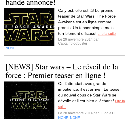
bande annonce!
Ça y est, elle est là! Le premier
teaser de Star Wars: The Force
Awakens est en ligne comme
promis. Un teaser simple mais
terriblement efficace!
Lire la suite
Le 29 novembre 2014 par
Captainblogbuster
NONE
[NEWS] Star wars – Le réveil de la
force : Premier teaser en ligne !
On l’attendait avec grande
impatience, il est arrivé ! Le teaser
du nouvel opus de Star Wars se
dévoile et il est bien alléchant !
Lire la
suite
Le 28 novembre 2014 par
Elodie11
NONE
NONE
,