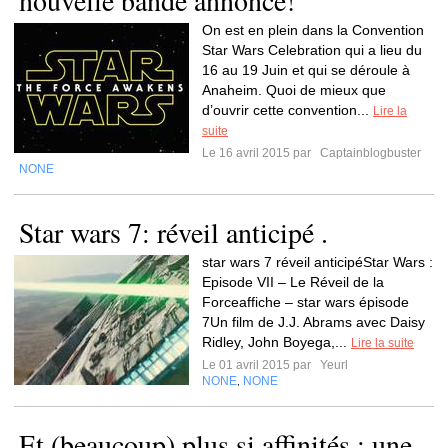
nouvelle bande annonce!
On est en plein dans la Convention
Star Wars Celebration qui a lieu du
16 au 19 Juin et qui se déroule à
Anaheim. Quoi de mieux que
d’ouvrir cette convention...
Lire la
suite
Le 16 avril 2015 par
Captainblogbuster
NONE
Star wars 7: réveil anticipé .
star wars 7 réveil anticipéStar Wars :
Episode VII – Le Réveil de la
Forceaffiche – star wars épisode
7Un film de J.J. Abrams avec Daisy
Ridley, John Boyega,...
Lire la suite
Le 01 avril 2015 par
Yeurl
NONE
NONE
,
Et (beaucoup) plus si affinités : une