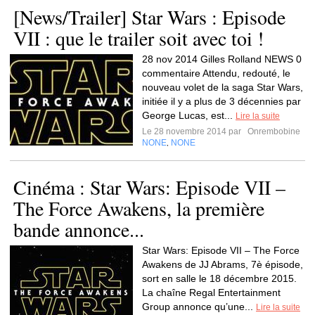
[News/Trailer] Star Wars : Episode
VII : que le trailer soit avec toi !
28 nov 2014 Gilles Rolland NEWS 0
commentaire Attendu, redouté, le
nouveau volet de la saga Star Wars,
initiée il y a plus de 3 décennies par
George Lucas, est...
Lire la suite
Le 28 novembre 2014 par
Onrembobine
NONE
NONE
,
Cinéma : Star Wars: Episode VII –
The Force Awakens, la première
bande annonce...
Star Wars: Episode VII – The Force
Awakens de JJ Abrams, 7è épisode,
sort en salle le 18 décembre 2015.
La chaîne Regal Entertainment
Group annonce qu’une...
Lire la suite