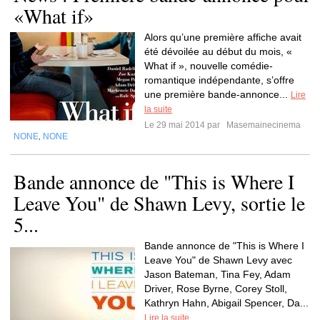
«What if»
Alors qu’une première affiche avait
été dévoilée au début du mois, «
What if », nouvelle comédie-
romantique indépendante, s’offre
une première bande-annonce...
Lire
la suite
Le 29 mai 2014 par
Masemainecinema
NONE
NONE
,
Bande annonce de "This is Where I
Leave You" de Shawn Levy, sortie le
5...
Bande annonce de "This is Where I
Leave You" de Shawn Levy avec
Jason Bateman, Tina Fey, Adam
Driver, Rose Byrne, Corey Stoll,
Kathryn Hahn, Abigail Spencer, Da...
Lire la suite