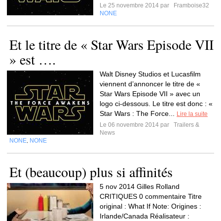
Le 25 novembre 2014 par
Framboise32
NONE
Et le titre de « Star Wars Episode VII
» est ….
Walt Disney Studios et Lucasfilm
viennent d’annoncer le titre de «
Star Wars Episode VII » avec un
logo ci-dessous. Le titre est donc : «
Star Wars : The Force...
Lire la suite
Le 06 novembre 2014 par
Trailers &
News
NONE
NONE
,
Et (beaucoup) plus si affinités
5 nov 2014 Gilles Rolland
CRITIQUES 0 commentaire Titre
original : What If Note: Origines :
Irlande/Canada Réalisateur :