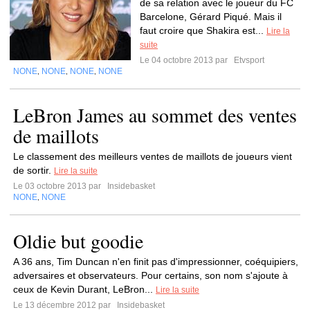
de sa relation avec le joueur du FC
Barcelone, Gérard Piqué. Mais il
faut croire que Shakira est...
Lire la
suite
Le 04 octobre 2013 par
Etvsport
NONE
NONE
NONE
NONE
,
,
,
LeBron James au sommet des ventes
de maillots
Le classement des meilleurs ventes de maillots de joueurs vient
de sortir.
Lire la suite
Le 03 octobre 2013 par
Insidebasket
NONE
NONE
,
Oldie but goodie
A 36 ans, Tim Duncan n'en finit pas d'impressionner, coéquipiers,
adversaires et observateurs. Pour certains, son nom s'ajoute à
ceux de Kevin Durant, LeBron...
Lire la suite
Le 13 décembre 2012 par
Insidebasket