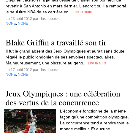
Stephen Jackson n'a jamais cessé de clamer son bonheur de
revenir à San Antonio en mars dernier. L'endroit où il a remporté
le seul titre NBA de sa carrière en...
Lire la suite
Le 23 août 2012 par
Insidebasket
NONE
NONE
,
Blake Griffin a travaillé son tir
Il fut le grand absent des Jeux Olympiques et aurait sans doute
régalé le public londonien de ses envolées spectaculaires.
Malheureusement, une blessure au geno...
Lire la suite
Le 17 août 2012 par
Insidebasket
NONE
NONE
,
Jeux Olympiques : une célébration
des vertus de la concurrence
L'économie fonctionne de la même
façon qu'une compétition olympique.
La concurrence tend à rendre tout le
monde meilleur. Et aucune