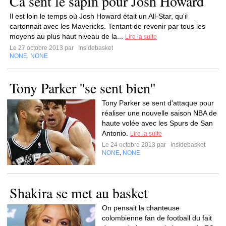
Ca sent le sapin pour Josh Howard
Il est loin le temps où Josh Howard était un All-Star, qu'il
cartonnait avec les Mavericks. Tentant de revenir par tous les
moyens au plus haut niveau de la...
Lire la suite
Le 27 octobre 2013 par
Insidebasket
NONE
NONE
,
Tony Parker ''se sent bien''
Tony Parker se sent d'attaque pour
réaliser une nouvelle saison NBA de
haute volée avec les Spurs de San
Antonio.
Lire la suite
Le 24 octobre 2013 par
Insidebasket
NONE
NONE
,
Shakira se met au basket
On pensait la chanteuse
colombienne fan de football du fait