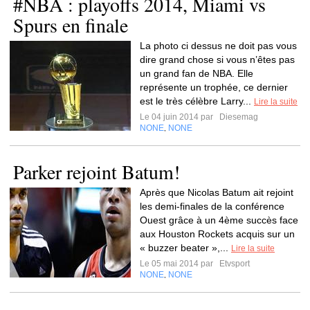
#NBA : playoffs 2014, Miami vs
Spurs en finale
La photo ci dessus ne doit pas vous
dire grand chose si vous n’êtes pas
un grand fan de NBA. Elle
représente un trophée, ce dernier
est le très célèbre Larry...
Lire la suite
Le 04 juin 2014 par
Diesemag
NONE
NONE
,
Parker rejoint Batum!
Après que Nicolas Batum ait rejoint
les demi-finales de la conférence
Ouest grâce à un 4ème succès face
aux Houston Rockets acquis sur un
« buzzer beater »,...
Lire la suite
Le 05 mai 2014 par
Etvsport
NONE
NONE
,