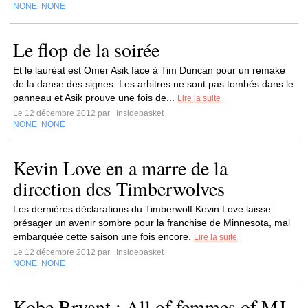
NONE
NONE
,
Le flop de la soirée
Et le lauréat est Omer Asik face à Tim Duncan pour un remake
de la danse des signes. Les arbitres ne sont pas tombés dans le
panneau et Asik prouve une fois de...
Lire la suite
Le 12 décembre 2012 par
Insidebasket
NONE
NONE
,
Kevin Love en a marre de la
direction des Timberwolves
Les dernières déclarations du Timberwolf Kevin Love laisse
présager un avenir sombre pour la franchise de Minnesota, mal
embarquée cette saison une fois encore.
Lire la suite
Le 12 décembre 2012 par
Insidebasket
NONE
NONE
,
Kobe Bryant : All of femmes of MJ